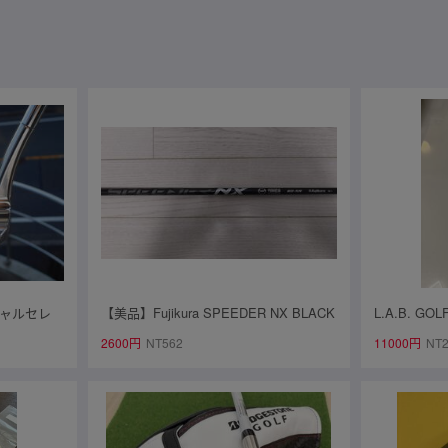
シャルセレ
【美品】Fujikura SPEEDER NX BLACK
L.A.B. 
 ミラー仕上
60-SR キャロウェイスリーブ付き シャ
DF3
2600円
NT562
11000円
NT2
フトのみ