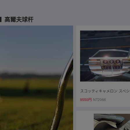
高爾夫球杆
スコッティキャメロン スペ
クト デルマー レフティ ☆
9550円
NT2066
げ！正規品です！