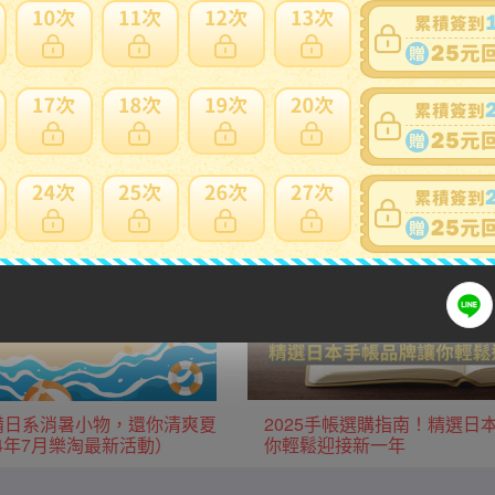
用日本當地運費優惠。
生活用品/家電
廚房用品/鍋具
服飾
運動用品
款必備日系消暑小物，還你清爽夏
2025手帳選購指南！精選日
24年7月樂淘最新活動）
你輕鬆迎接新一年