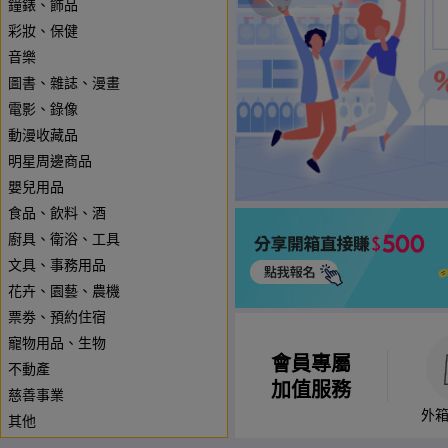
鐘錶、飾品
彩妝、保健
音樂
圖書、雜誌、漫畫
電影、錄像
動漫收藏品
明星周邊商品
嬰兒用品
食品、飲料、酒
廚具、衛浴、工具
文具、事務用品
花卉、園藝、農機
票劵、預約住宿
寵物用品、生物
會員專屬
不動產
加值服務
慈善事業
外
其他