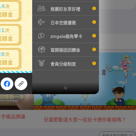
推薦好友享好禮
日本空運優惠
zingala銀角零卡
汽機車用品
音樂/藝術收藏
寫開箱送回饋金
會員分級制度
本手帳品牌讓
兒童節動漫大賞～這些卡通你看過嗎？
看更多精彩開箱