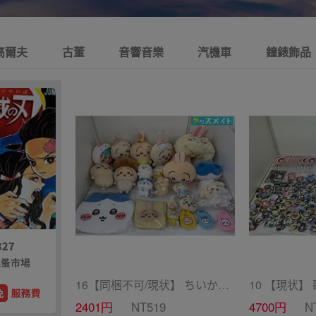
高爾夫
古董
音響音樂
汽機車
鐘錶飾品
16【同梱不可/現状】 ちいかわ グッズ まとめ売り BIGボストンバッグ、ぬいぐるみ 他 / ちいかわ
2401円
NT519
4700円
N