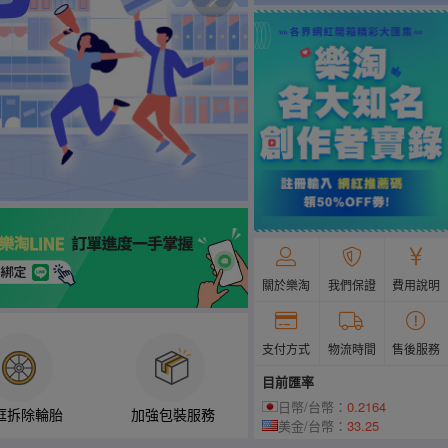
關於樂淘
我們保證
費用說明
支付方式
物流時間
售後服務
目前匯率
日幣/台幣：
0.2164
框拆除輪胎
加強包裝服務
美金/台幣：
33.25