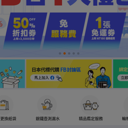
箱更換紙袋
銀鐵壺測漏水
精品鑑定服務
輪