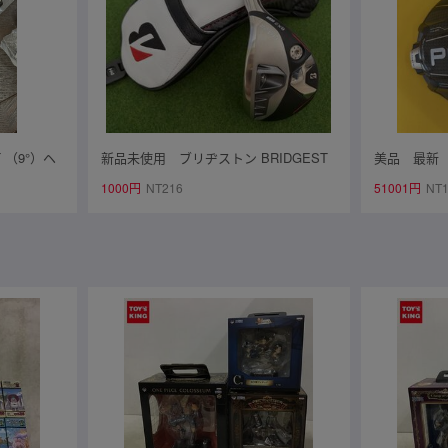
T （9°）ヘ
新品未使用 ブリヂストン BRIDGEST
美品 最新 20
付！ ヘッ
ONE GOLF BX2HT HY ユーティリティ
ライバー 1
1000円
NT216
51001円
NT1
格安！
H4/22° Diamana BS50hII SR