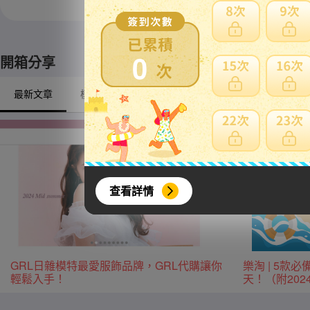
※ 限定自取商品不適
0
開箱分享
最新文章
模型/動漫周邊
戶外/露營
興趣/古董收藏
查看詳情
GRL日雜模特最愛服飾品牌，GRL代購讓你
樂淘 | 5
輕鬆入手！
天！（附20