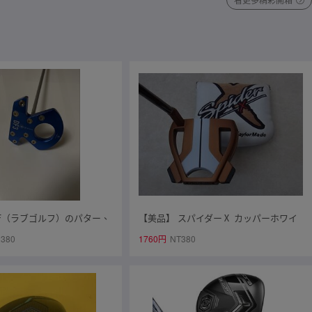
GOLF（ラブゴルフ）のパター、
【美品】 スパイダーⅩ カッパーホワイ
ト スモールスラント Spider X SX-32
380
1760円
NT380
33インチ ※パターラボグリップ