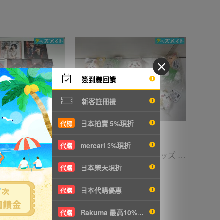
簽到賺回饋
新客註冊禮
日本拍賣 5%現折
代標
mercari 3%現折
代購
08 【現状】 BL グッズ まとめ売り ピンクハートジャム 他 アクリルスタンド クリアファイル 他
08 【現状】 ちいかわ グッズ ぬくぬくの装いマスコット ぴーぽぽぬいぐるみ 季節だもんマスコット うさぎ ハチワレ 他
日本樂天現折
代購
T2109
5252円
NT1136
日本代購優惠
代購
Rakuma 最高10%現折
代購