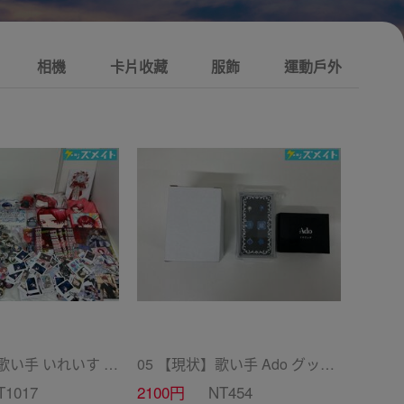
相機
卡片收藏
服飾
運動戶外
10 【現状】 歌い手 いれいす グッズ まとめ売り ぬいぐるみ バッジ・キーホルダー 紙類 他
05 【現状】歌い手 Ado グッズ ファッショナブルイヤリング 2ndライブ カムパネルラ 他
T1017
2100円
NT454