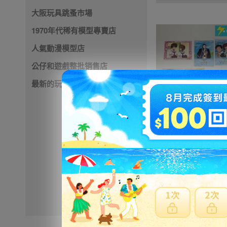
大阪玩具跳蚤市場
1970年代稀有模型專賣店
人氣動漫模型店
公仔和遊戲整批销售店
最新的玩具店
5000円
NT1082
※ 超過
48小時
外付款
※ 優惠賣家商品有含