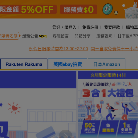
您好，
請登入
免費註冊
我要匯款
購物車
網購實名制
最新公告
客服留言
開箱分享
服務說明
下載APP
例假日服務時間為13:00~22:00
開車自取免費停車一小時
Rakuten Rakuma
美國ebay拍賣
日本Amazon