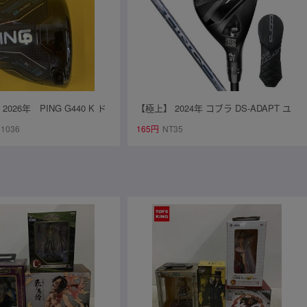
26年 PING G440 K ド
【極上】 2024年 コブラ DS-ADAPT ユ
0.5度 ヘッド単品
ーティリティ 4H 21° LIN-Q for cobra (S)
1036
165円
NT35
￥46,200