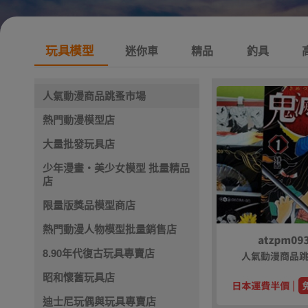
玩具模型
迷你車
精品
釣具
人氣動漫商品跳蚤市場
熱門動漫模型店
大量批發玩具店
少年漫畫・美少女模型 批量精品
店
限量版獎品模型商店
熱門動漫人物模型批量銷售店
8.90年代復古玩具專賣店
昭和懷舊玩具店
迪士尼玩偶與玩具專賣店