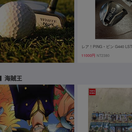
レア！PING・ピン G440 LS
ッド単品・純正ウェイト2個
11000円
NT2380
ドカバー付！ レンチ付！ 
海賊王