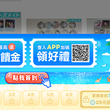
05【現状】 カードキャプターさくら CC グッズ まとめ売り カードダス マスターズ 初版 木之本桜 少狼 他
05 【現状】 ハイキュー!! FAN PARK ファンパーク グッズ デコレクション缶バッジ まとめ売り 牛島若利 宮侑 木兎光太郎 星海光来 他
5250円
NT1136
9750円
N
之訂單及
日本寄日本
之訂單，無法參加免服務費及國際運費優惠。
材積商品或符合大型商品限制，仍會產生材積費用。