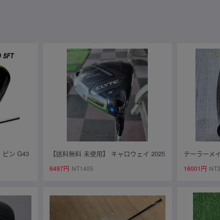
ピン G43
【送料無料 未使用】 キャロウェイ 2025
テーラーメ
2.0 CHROM
ドライバー ELYTE X 10.5 VENTUS GR
ト１５度★
6497円
NT1405
16001円
NT3
EEN 5 for CALLAWAY ■R■