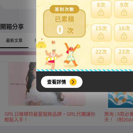
※ 限定自取商品不適
0
開箱分享
最新文章
模型/動漫周邊
戶外/露營
興趣/古董收藏
查看詳情
GRL日雜模特最愛服飾品牌，GRL代購讓你
樂淘 | 5
輕鬆入手！
天！（附20