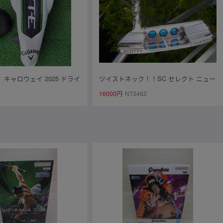
 キャロウェイ 2025 ドライ
ツイストネック！！SC セレクト ニュー
X 10.5 VENTUS GREEN 5
ポート 2 ☆ ミラーフィニッシュ！正規
6
16000円
NT3462
WAY ■SR■
品です！