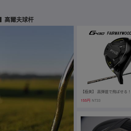
高爾夫球杆
【極美】 高弾道で飛ばせる！ 
0 MAX 5W 18° PING TOUR 
155円
NT33
E 65/S ※日本仕様 ￥60,500