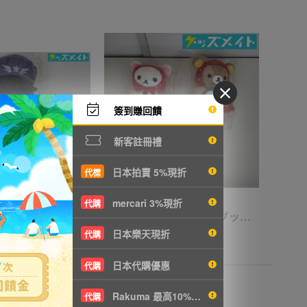
簽到賺回饋
新客註冊禮
日本拍賣 5%現折
代標
mercari 3%現折
代購
05 【現状】 歌い手 Ado auスマートパスプレミアム コレボレーション コレクション ぬいぐるみ FREEDOM
08【現状】リラックマ グッズ あつめてぬいぐるみ まとめ売り いちご 赤ずきん /リラックマ
日本樂天現折
代購
T1752
4200円
NT908
日本代購優惠
代購
Rakuma 最高10%現折
代購