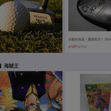
お勧め良品、激安処分！ 202
オ13 ドライバー 10.5° XXIO 
473円
NT102
￥92,400
海賊王