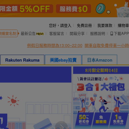
您好，
請登入
免費註冊
我要匯款
購物車
網購實名制
最新公告
客服留言
開箱分享
服務說明
下載APP
例假日服務時間為13:00~22:00
開車自取免費停車一小時
Rakuten Rakuma
美國ebay拍賣
日本Amazon