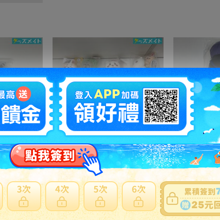
05 【現状】歌い手 Ado グッズ ファッショナブルイヤリング 2ndライブ カムパネルラ 他
08 【現状】 ちいかわ グッズ ぬくぬくの装いマスコット ぴーぽぽぬいぐるみ 季節だもんマスコット うさぎ ハチワレ 他
4900円
NT1060
8100円
N
之訂單及
日本寄日本
之訂單，無法參加免服務費及國際運費優惠。
材積商品或符合大型商品限制，仍會產生材積費用。