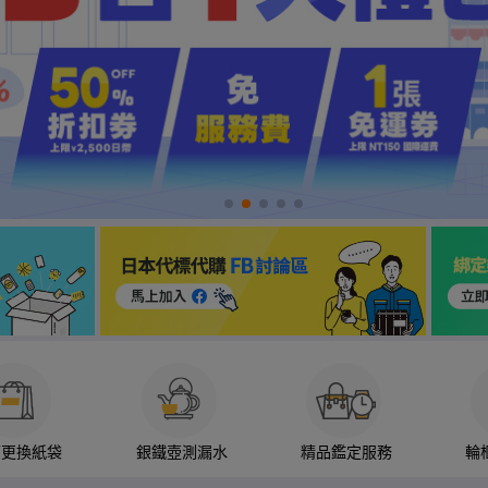
箱更換紙袋
銀鐵壺測漏水
精品鑑定服務
輪