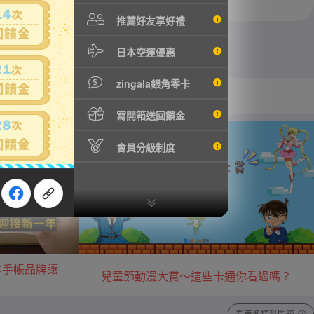
推薦好友享好禮
日本空運優惠
zingala銀角零卡
汽機車用品
音樂/藝術收藏
寫開箱送回饋金
會員分級制度
本手帳品牌讓
兒童節動漫大賞～這些卡通你看過嗎？
看更多精彩開箱