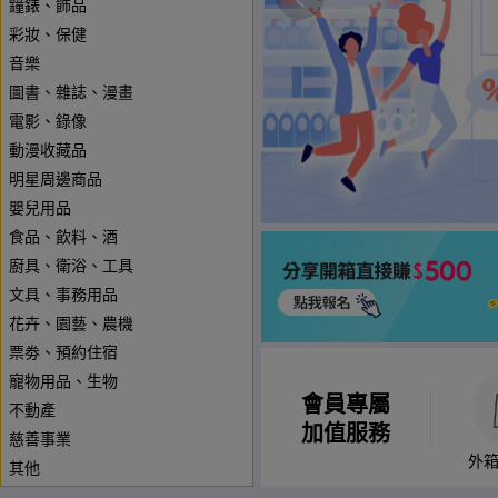
鐘錶、飾品
彩妝、保健
音樂
圖書、雜誌、漫畫
電影、錄像
動漫收藏品
明星周邊商品
嬰兒用品
食品、飲料、酒
廚具、衛浴、工具
文具、事務用品
花卉、園藝、農機
票劵、預約住宿
寵物用品、生物
會員專屬
不動產
加值服務
慈善事業
外
其他