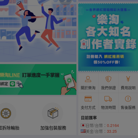
關於樂淘
我們保證
費用說明
支付方式
物流時間
售後服務
目前匯率
日幣/台幣：
0.2164
框拆除輪胎
加強包裝服務
美金/台幣：
33.25