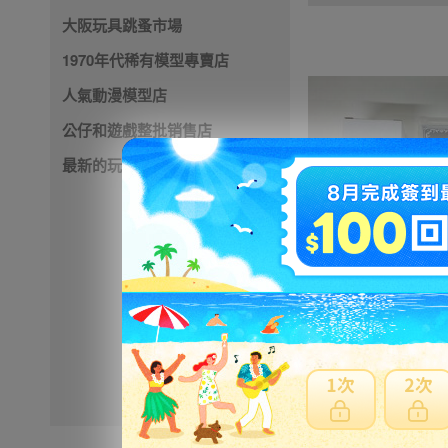
大阪玩具跳蚤市場
1970年代稀有模型專賣店
人氣動漫模型店
公仔和遊戲整批销售店
最新的玩具店
1200円
NT259
※ 超過
48小時
外付款
※ 優惠賣家商品有含