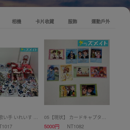
相機
卡片收藏
服飾
運動戶外
10 【現状】 歌い手 いれいす グッズ まとめ売り ぬいぐるみ バッジ・キーホルダー 紙類 他
05【現状】 カードキャプターさくら CC グッズ まとめ売り カードダス マスターズ 初版 木之本桜 少狼 他
T1017
5000円
NT1082