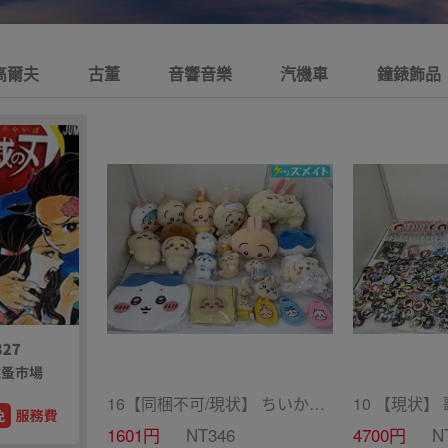
高爾夫
古董
音響音樂
汽機車
鐘錶飾品
16【同梱不可/現状】 ちいかわ グッズ まとめ売り BIGボストンバッグ、ぬいぐるみ 他 / ちいかわ
1601円
NT346
4700円
N