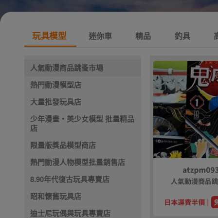
玩具模型
迷你車
精品
釣具
人氣動漫商品跳蚤市場
熱門動漫模型店
大量批發玩具店
少年漫畫・美少女模型 批量精品
店
限量版獎品模型商店
熱門動漫人物模型批量銷售店
8.90年代復古玩具專賣店
昭和懷舊玩具店
迪士尼玩偶與玩具專賣店