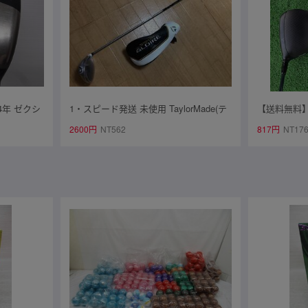
4年 ゼクシ
1・スピード発送 未使用 TaylorMade(テ
【送料無料】
MP1300/R
ーラーメイド) STEALTH GLOIRE ドラ
バー ELYTE 
2600円
NT562
817円
NT17
イバー SPEEDER NX カーボンシャフ
for CALLA
ト FLEX-S 9.5°