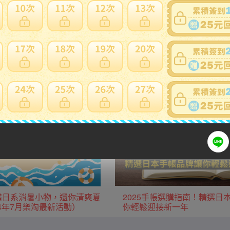
用日本當地運費優惠。
生活用品/家電
廚房用品/鍋具
服飾
運動用品
款必備日系消暑小物，還你清爽夏
2025手帳選購指南！精選日
24年7月樂淘最新活動）
你輕鬆迎接新一年