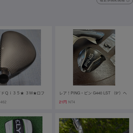
イドＱｉ３５★ ３Ｗ★ロフ
レア！PING・ピン G440 LST （9°）ヘ
ヘッドのみ★送料無料★
ッド単品・純正ウェイト2個付！ ヘッ
462
21円
NT4
ドカバー付！ レンチ付！ 格安！