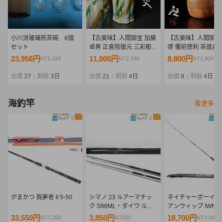
小川流玻璃煎茶碗 6個
【古美味】人間国宝 加藤
【古美味】人間国宝
セット
卓男 正倉院復元 三彩彫文
啓 備前徳利 茶道具 
手付花入 茶道具 保証品
品 d0UX
23,956円
11,000円
8,800円
NT5,184
NT2,380
NT1,904
q6IQ
出價
27
剩餘
3日
出價
21
剩餘
4日
出價
8
剩餘
4日
|
|
|
海釣竿
看更多
がまかつ 我夢者 II 5-50
シマノ 23 ルアーマチッ
ネイチャーボーイズ
ク S86ML・ダイワ ルア
アンウィップ IWNB-
ーニスト 96MH 計2点 セ
美品
33,550円
3,850円
18,700円
NT7,260
NT833
NT4,046