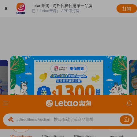
Letao樂淘 | 海外代標代購第一品牌
✖
打開
在「 Letao樂淘」 APP中打開
搜尋關鍵字或商品網址
JDirectItems Auction
|
JDirectItems
JDirectItems
JDirectItems
mercari