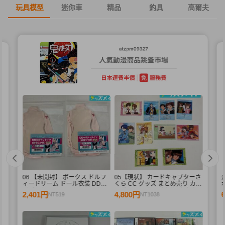
玩具模型
迷你車
精品
釣具
高爾夫
06 【未開封】 ボークス ドルフ
05【現状】 カードキャプターさ
ィードリーム ドール衣装 DD用
くら CC グッズ まとめ売り カー
ボディタイツ セミホワイトカラ
ドダス マスターズ 初版 木之本
2,401円
4,800円
NT519
NT1038
ー 初音ミク 2点 A /ドール
桜 少狼 他