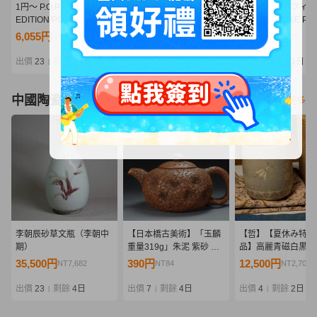
1円～ P.O.P LIMITED
ワンピース ルフィ
1円～ 未開封 フィ
EDITION/POP ONE
GEAR5-III フィギュア リ
ーツZERO ONE PIE
PIECE 黒檻のヒナ 再販
ペイント 二次元塗装 正規
ナミ 雷霆
6,055円
3,700円
3,370円
NT1,310
NT800
NT729
品 箱有 MONKEY D
LUFFY 一番くじ
出價
23
剩餘
1日
出價
6
剩餘
22 時
出價
5
剩餘
1日
|
|
|
Grandista
中國陶瓷器
看更多
李朝辰砂草文瓶（李朝中
【日本橋古美術】「玉麟
【哲】【夏休み特別
期）
重量319g」朱泥 紫砂 壺
品】高麗青磁白黒象
宜興 紫砂 壷 茶壺 煎茶 急
と菊花文筒茶碗（高
35,500円
390円
12,500円
NT7,682
NT84
NT2,705
須 孟臣 紫泥 水平 清 明 紫
代・13世紀）
砂壺 紫砂壷 茶道具
出價
23
剩餘
4日
出價
7
剩餘
4日
出價
4
剩餘
2日
|
|
|