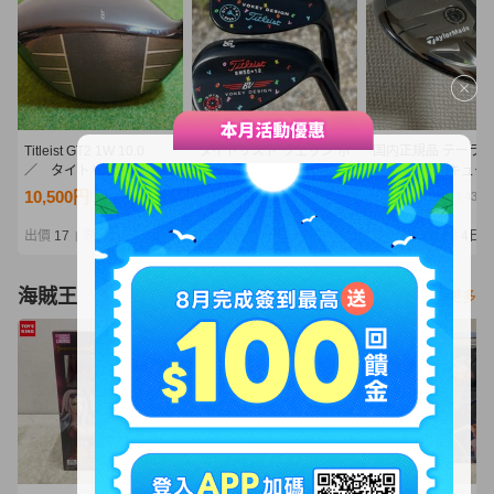
Titleist GT2 1W 10.0
タイトリスト ウェッジ ボ
国内正規品 テーラ
／ タイトリスト
ーケイ 52&58 vokey
ド Qi35 レスキュー 
GT2 ドライバー
oilcan wedge
19度 S ユーティリ
10,500円
10,500円
20,500円
NT2,272
NT2,272
NT4,436
品未使用品 スチール
ッドカバー無し
出價
17
剩餘
5日
出價
17
剩餘
5日
出價
17
剩餘
4日
|
|
|
海賊王
看更多