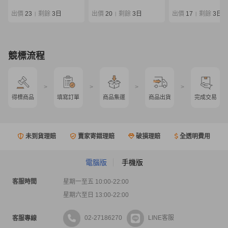
ットルアーロッド
出價
23
剩餘
3日
出價
20
剩餘
3日
出價
17
剩餘
3日
|
|
|
競標流程
>
>
>
>
得標商品
填寫訂單
商品集運
商品出貨
完成交易
未到貨理賠
賣家寄錯理賠
破損理賠
全透明費用
電腦版
手機版
客服時間
星期一至五 10:00-22:00
星期六至日 13:00-22:00
02-27186270
LINE客服
客服專線