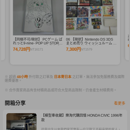
【同梱不可/現状】 PCゲーム ぱ
06 【現状】Nintendo DS 3DS
F
れっと9-nine- POP UP STORE
まとめ売り ウィッシュルーム リ
branches of memory 九條都 和
ズム天国 他 本体 箱無しソフト
74,728円
7,300円
NT16171
NT1579
泉つばす 直筆サイン入り プリモ
アート
※ 超過
48小時
外付款之訂單及
日本寄日本
之訂單，無法參加免服務費及國際
運費優惠。
※ 合作賣家商品有含材積商品或符合大型商品限制，仍會產生材積費用。
開箱分享
看更多
【模型車收藏】樂淘代購回憶 HONDA CIVIC 1996年
款
從我出生以來我們家其實有一位沉默又不辭辛勞的家人，