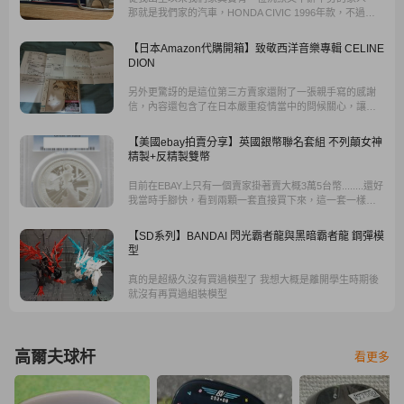
那就是我們家的汽車，HONDA CIVIC 1996年款，不過已
經報廢了。於是在幾年前，我萌生出一個想法，雖然車子
拿不回來了，那不如就將他縮小，放在櫥窗內緬懷他！
【日本Amazon代購開箱】致敬西洋音樂專輯 CELINE
DION
另外更驚訝的是這位第三方賣家還附了一張親手寫的感謝
信，內容還包含了在日本嚴重疫情當中的問候關心，讓人
感受到只是購買一張音樂作品，卻能感受到其他不同層面
的用心和細緻，這真的是在各種購買經驗中很難得到的特
【美國ebay拍賣分享】英國銀幣聯名套組 不列顛女神
殊反饋。
精製+反精製雙幣
目前在EBAY上只有一個賣家掛著賣大概3萬5台幣........還好
我當時手腳快，看到兩顆一套直接買下來，這一套一樣是
我由樂淘網站購買的，常常上樂淘才能找到稀有夢幻逸品
且入手它。
【SD系列】BANDAI 閃光霸者龍與黑暗霸者龍 鋼彈模
型
真的是超級久沒有買過模型了 我想大概是離開學生時期後
就沒有再買過組裝模型
高爾夫球杆
看更多