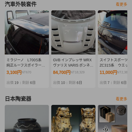
汽車外裝套件
看更多
ミラジーノ L700S系
GVB インプレッサ WRX
スイフトスポーツ
純正ルーフスポイラー
ヴァリス VARIS ボンネッ
ZC31S系 ウエッ
ハイマウント付き リア
ト GRB GVB [26QF10]
ボン製 トランクス
3,100円
84,700円
11,000円
NT670
NT18,329
NT2,380
スポイラー １円売り切
ラー １円売り切り
り
好品 カーボンスポ
出價
19
剩餘
6日
出價
10
剩餘
6日
出價
7
剩餘
6日
|
|
|
ー レア品
日本陶瓷器
看更多