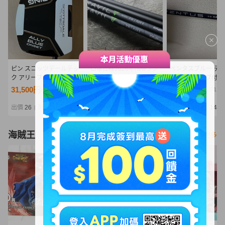
ピン スコッツデールテッ
日本仕様2026年newフジ
ベンタスブルー テ
ク アリーブルーオンセッ
クラＴＲＡＶＩＬ７５硬
メイドスリーブ付き
ト PING SCOTTSDALE
さS/6本セット未使用
イバー用
31,500円
25,001円
6,338円
NT6,816
NT5,410
NT1,371
TEC ALLY BLUE ONSET
出價
26
剩餘
4日
出價
26
剩餘
5日
出價
24
剩餘
14 時
|
|
|
海賊王
看更多