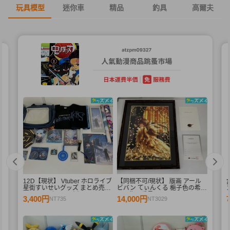
玩具模型
迷你車
精品
釣具
高爾夫
12D【現状】 Vtuber ホロライブ
【同梱不可/現状】 版画 アール
星街すいせいグッズ まとめ売り
ビバン てぃんくる 梔子色の希
ン
F
Blu-ray アクリルパネル ペンラ
C/E 作品番号 50/50 / ミクスドメ
3,400円
14,000円
NT735
NT3029
イト タペストリー 他
ディア