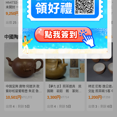
Hh4732-099★♪【120】
Hh4731-099★♪【120】
075)未開封 新作 一
未開封 一番くじ ワンピー
未開封 一番くじ ワンピー
じ ワンピース -エル
ス エルバフ編 GIANT
ス エルバフ編 GIANT
編- GIANT BASH!! Vo
9,250円
10,000円
9,000円
NT2,001
NT2,164
NT1,947
BASH!! Vol.2 D賞 ブロギ
BASH!! Vol.2 D賞 ブロギ
D賞 ブロギー
ー MASTERLISE
ー MASTERLISE
MASTERLISE EXPI
出價
25
剩餘
1日
出價
21
剩餘
15 時
出價
17
剩餘
2日
|
|
|
EXPIECE
EXPIECE
フィギュア ②
中國陶瓷器
看更多
中国宜興 唐物 何道洪 款
【夢たま】煎茶道具 民
柿泥 釘彫 逸公道人 
紫砂松鼠葡萄壺 朱泥 急須
国期 岩如 銘 篆刻山
交趾 煎茶碗 5客 中
栗鼠 葡萄 急須 茶壺 大振
水陰刻文 提手急須 最
泥物 茶碗 煎茶器 煎
10,501円
3,300円
1,200円
NT2,272
NT714
NT259
り 宜興紫砂壺 煎茶道具
大幅15.5㎝/中国古玩 唐
具 唐物 検索 宜興 
中国古玩
物 白泥☆
出價
4
剩餘
5日
出價
4
剩餘
5日
出價
3
剩餘
6日
|
|
|