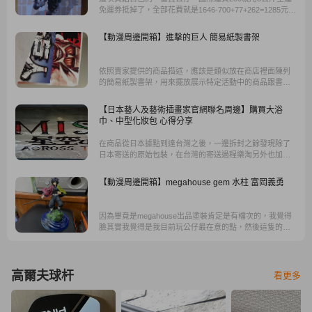
免運券抵掉了，全部花費就是1646-700+77+262=1285元，
以日版模型、最新一番賞來說，台灣可能這兩隻就要破
2000元(還不含運費)。
【動漫周邊開箱】進擊的巨人 簡易紙製書架
依照賣家提供的商品描述，應該是類似放在商店裡面陳列
的簡易紙製書架，用來擺放展示特定活動中的商品跟書
籍，也就是類似宣傳活動跟促進銷售的陳列用POP。
【日本藝人及藝術插畫家官網聯名周邊】購買大浴
巾、中型化妝包 心得分享
在商品從日本據點到達台灣之後，一邊拆封之餘發現除了
日本寄送的原始包裝，在台灣的寄送過程樂淘另外也加上
了樂淘專屬的運送包裝箱，雙層的保護讓委託的樂淘會員
都能多一層安心感 !
【動漫周邊開箱】megahouse gem 水柱 富岡義勇
因為畢竟是megahouse出品塗裝肯定是有檔次的，我覺得
臉其實我覺得是我目前玩公仔最在意的點，然後這隻的臉
卻是做得好看，所以光臉而言我覺得這產品我就推了。
高爾夫球杆
看更多