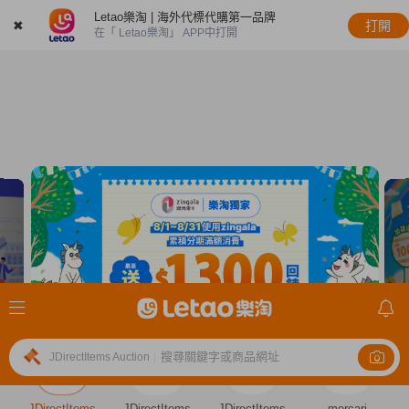
Letao樂淘 | 海外代標代購第一品牌
✖
打開
在「 Letao樂淘」 APP中打開
搜尋關鍵字或商品網址
JDirectItems Auction
|
JDirectItems
JDirectItems
JDirectItems
mercari