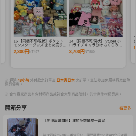
シ
16 【同梱不可/現状】ポケット
14 【同梱不可/現状】 Vtuber ホ
1
モンスター グッズ まとめ売り
ロライブ キャラ分け さくらみこ
ぬいぐるみ マスコット キーホル
グッズ まとめ売り ぬいぐるみ
2,300円
3,700円
NT497
NT800
ダー 食器類 他
パーカー Tシャツ Blu-ray 他
※ 超過
48小時
外付款之訂單及
日本寄日本
之訂單，無法參加免服務費及國際
運費優惠。
※ 合作賣家商品有含材積商品或符合大型商品限制，仍會產生材積費用。
開箱分享
看更多
【動漫周邊開箱】我的英雄學院一番賞
這次買給自己的一番賞公仔，國際運費250就用3公斤空運