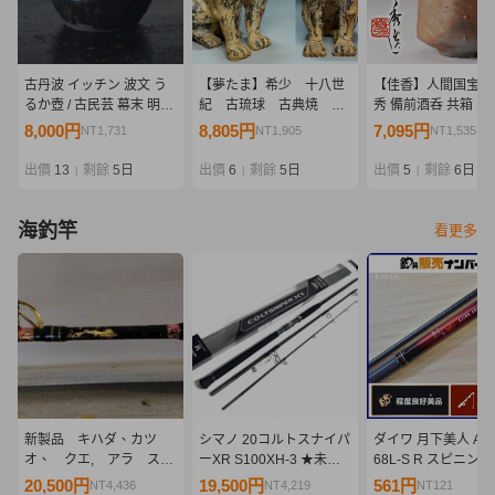
古丹波 イッチン 波文 う
【夢たま】希少 十八世
【佳香】人間国宝 
るか壺 / 古民芸 幕末 明治
紀 古琉球 古典焼 シ
秀 備前酒呑 共箱 二
柳宗悦 日本民藝館
ーサー 獅子置物 鈴
本物保証
8,000円
8,805円
7,095円
NT1,731
NT1,905
NT1,535
付 高さ19.5㎝/壺屋焼
珍品 時代物☆
出價
13
剩餘
5日
出價
6
剩餘
5日
出價
5
剩餘
6日
|
|
|
海釣竿
看更多
新製品 キハダ、カツ
シマノ 20コルトスナイパ
ダイワ 月下美人 AJI
オ、 クエ, アラ スタ
ーXR S100XH-3 ★未使
68L-S R スピニング
ンディング 2ピース
用品★ SHIMANO
ース DAIWA ライト
20,500円
19,500円
561円
NT4,436
NT4,219
NT121