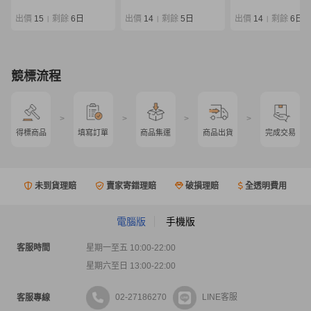
グラスロッド
COLTSNIPER XR ３ピー
ム アジングロッド 
ス パックロッド ヒラマサ
グ アジ メバル カサ
出價
15
剩餘
6日
出價
14
剩餘
5日
出價
14
剩餘
6日
|
|
|
青物 ショアジギングロッ
ド
競標流程
>
>
>
>
得標商品
填寫訂單
商品集運
商品出貨
完成交易
未到貨理賠
賣家寄錯理賠
破損理賠
全透明費用
電腦版
手機版
客服時間
星期一至五 10:00-22:00
星期六至日 13:00-22:00
02-27186270
LINE客服
客服專線