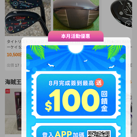
タイトリスト ウェッジ ボ
Titleist GT2 1W 10.0
１円★ORLIMAR 
ーケイ 52&58 vokey
／ タイトリスト
ー ヤードハンター
oilcan wedge
GT2 ドライバー
BLACK ワンレング
10,500円
10,500円
2,310円
NT2,272
NT2,272
NT499
ーティリティ U7(SR
品販売★
出價
17
剩餘
5日
出價
17
剩餘
5日
出價
12
剩餘
5日
|
|
|
海賊王
看更多