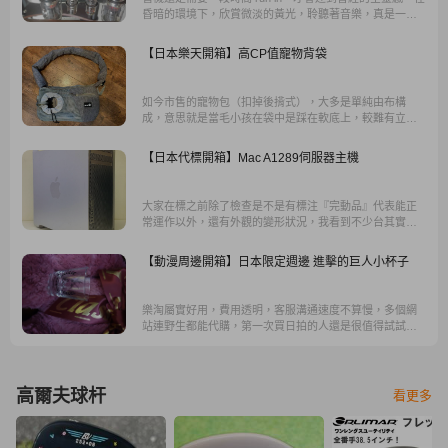
昏暗的環境下，欣賞微淡的黃光，聆聽著音樂，真是一大
享受，一整天下來，發覺管機的聲音，也慢慢地快出來
了，開心。
【日本樂天開箱】高CP值寵物背袋
如今市售的寵物包（扣掉後揹式），大多是單純由布構
成，意思就是當毛小孩在袋中是踩在軟底上，較難有立足
點；想說賭賭看直接在日本找會不會有相對適合的款式....
還真的找到了，而且其他款式非常之多。
【日本代標開箱】Mac A1289伺服器主機
大家在標之前除了檢查是不是有標注『完動品』代表能正
常運作以外，還有外觀的變形狀況，我看到不少台其實腳
都歪掉了，這種機況肯定就比較差。
【動漫周邊開箱】日本限定週邊 進擊的巨人小杯子
樂淘屬實好用，費用透明，客服溝通速度不算慢，多個網
站連野生都能代購，第一次買日拍的人還是很值得試試
的。
高爾夫球杆
看更多