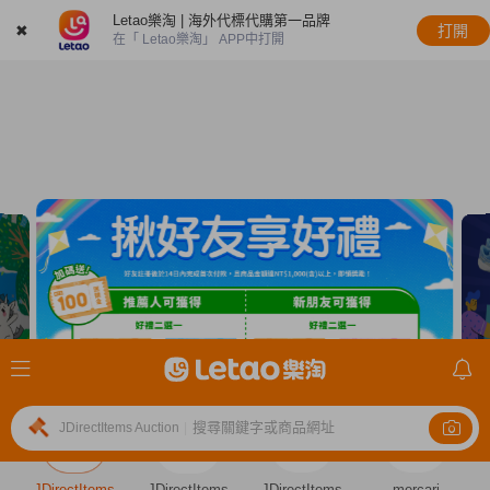
Letao樂淘 | 海外代標代購第一品牌
✖
打開
在「 Letao樂淘」 APP中打開
搜尋關鍵字或商品網址
JDirectItems Auction
|
JDirectItems
JDirectItems
JDirectItems
mercari