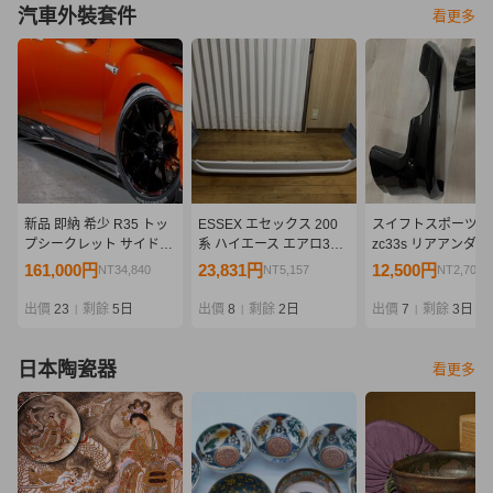
汽車外裝套件
看更多
新品 即納 希少 R35 トッ
ESSEX エセックス 200
スイフトスポーツ
プシークレット サイドデ
系 ハイエース エアロ3点
zc33s リアアンダ
ィフューザー サイドステ
セット フロントスポイラ
ニッシュ 純正オプ
161,000円
23,831円
12,500円
NT34,840
NT5,157
NT2,705
ップ カーボン
ー サイドライナー フリッ
ン品 黒 新品
TOPSECRET GT-R
パー 売り切り
出價
23
剩餘
5日
出價
8
剩餘
2日
出價
7
剩餘
3日
|
|
|
日本陶瓷器
看更多