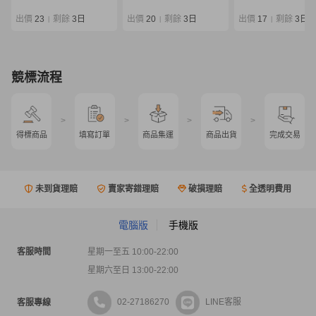
ットルアーロッド
出價
23
剩餘
3日
出價
20
剩餘
3日
出價
17
剩餘
3日
|
|
|
競標流程
>
>
>
>
得標商品
填寫訂單
商品集運
商品出貨
完成交易
未到貨理賠
賣家寄錯理賠
破損理賠
全透明費用
電腦版
手機版
客服時間
星期一至五 10:00-22:00
星期六至日 13:00-22:00
02-27186270
LINE客服
客服專線