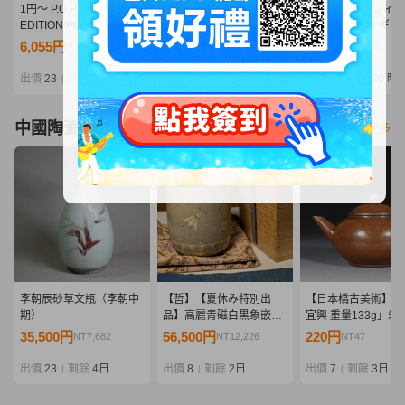
1円～ P.O.P LIMITED
1円～ 内未開封 バンプレ
ワンピース ルフィ
EDITION/POP ONE
スト ONE PIECE KING
GEAR5-III フィギュ
PIECE 黒檻のヒナ 再販
OF ARTIST THE
ペイント 二次元塗装
6,055円
3,795円
3,700円
NT1,310
NT821
NT800
PORTGAS・D・ACE
品 箱有 MONKEY D
LUFFY 一番くじ
出價
23
剩餘
1日
出價
8
剩餘
1日
出價
6
剩餘
20 時
|
|
|
Grandista
中國陶瓷器
看更多
李朝辰砂草文瓶（李朝中
【哲】【夏休み特別出
【日本橋古美術】「
期）
品】高麗青磁白黒象嵌蜂
宜興 重量133g」朱
と菊花文筒茶碗（高麗時
砂 壺 宜興 紫砂 壷 
35,500円
56,500円
220円
NT7,682
NT12,226
NT47
代・13世紀）
茶 急須 孟臣 紫泥 水
明 紫砂壺 紫砂壷 茶
出價
23
剩餘
4日
出價
8
剩餘
2日
出價
7
剩餘
3日
|
|
|