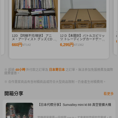
シ
12D 【同梱不可/現状】 アニ
12 D【未開封】バトルスピリッ
G
メ・アーティスト グッズ CD ま
ツ トレーディングカードゲーム
とめ売り 初音ミク、ラブライブ
プレミアムディーバ BOX 詩姫達
660円
6,295円
NT142
NT1362
他
の学園祭 まとめ売り
※ 超過
48小時
外付款之訂單及
日本寄日本
之訂單，無法參加免服務費及國際
運費優惠。
※ 合作賣家商品有含材積商品或符合大型商品限制，仍會產生材積費用。
開箱分享
看更多
【日本代標分享】Sunvalley mini kt 88 真空管擴大機
管機還是需要一段時間 run in，才會達到曾經的空靈感，在