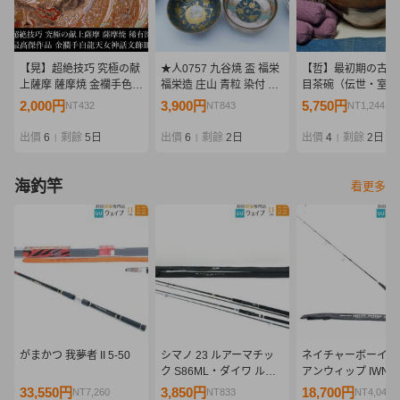
【晃】超絶技巧 究極の献
★人0757 九谷焼 盃 福栄
【哲】最初期の古瀬
上薩摩 薩摩焼 金襴手色絵
福栄造 庄山 青粒 染付 色
目茶碗（伝世・室町
金彩 白龍天女神話文皿 飾
絵 山水 酒器 酒盃 酒杯 ぐ
代）
2,000円
3,900円
5,750円
NT432
NT843
NT1,244
皿 径24.3cm 細密画の極
い呑 まとめて 九谷
み 美術品 FI014
92607301
出價
6
剩餘
5日
出價
6
剩餘
2日
出價
4
剩餘
2日
|
|
|
海釣竿
看更多
がまかつ 我夢者 II 5-50
シマノ 23 ルアーマチッ
ネイチャーボーイズ
ク S86ML・ダイワ ルア
アンウィップ IWNB-
ーニスト 96MH 計2点 セ
美品
33,550円
3,850円
18,700円
NT7,260
NT833
NT4,046