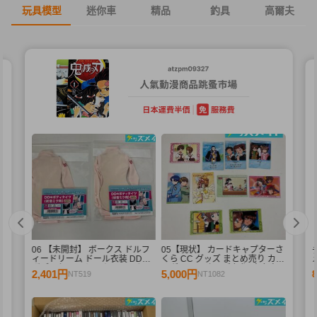
玩具模型
迷你車
精品
釣具
高爾夫
06 【未開封】 ボークス ドルフ
05【現状】 カードキャプターさ
ィードリーム ドール衣装 DD用
くら CC グッズ まとめ売り カー
メ
ボディタイツ セミホワイトカラ
ドダス マスターズ 初版 木之本
2,401円
5,000円
NT519
NT1082
ー 初音ミク 2点 A /ドール
桜 少狼 他