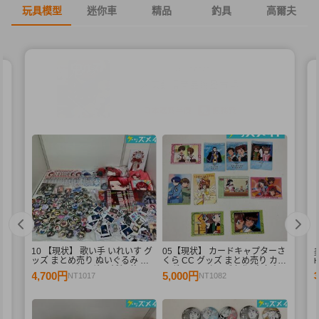
玩具模型
迷你車
精品
釣具
高爾夫
10 【現状】 歌い手 いれいす グ
05【現状】 カードキャプターさ
束
ッズ まとめ売り ぬいぐるみ バ
くら CC グッズ まとめ売り カー
ッジ・キーホルダー 紙類 他
ドダス マスターズ 初版 木之本
4,700円
5,000円
NT1017
NT1082
桜 少狼 他