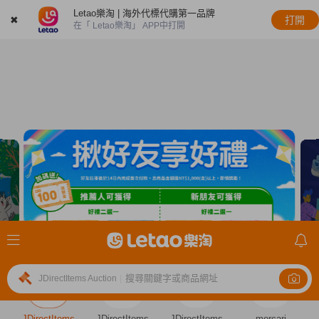
Letao樂淘 | 海外代標代購第一品牌
✖
打開
在「 Letao樂淘」 APP中打開
搜尋關鍵字或商品網址
JDirectItems Auction
|
JDirectItems
JDirectItems
JDirectItems
mercari