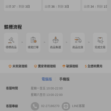
デル マスターモデル
ケース付 0807-04
出價
37
剩餘
3日
出價
36
剩餘
3日
出價
34
剩餘
1日
|
|
|
競標流程
>
>
>
>
得標商品
填寫訂單
商品集運
商品出貨
完成交易
未到貨理賠
賣家寄錯理賠
破損理賠
全透明費用
電腦版
手機版
客服時間
星期一至五 10:00-22:00
星期六至日 13:00-22:00
02-27186270
LINE客服
客服專線