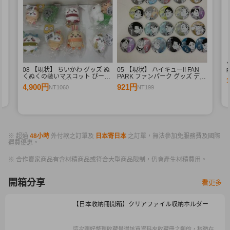
08 【現状】 ちいかわ グッズ ぬ
05 【現状】 ハイキュー!! FAN
R
くぬくの装いマスコット ぴーぽ
PARK ファンパーク グッズ デコ
R
ぽぬいぐるみ 季節だもんマスコ
レクション缶バッジ まとめ売り
4,900円
921円
NT1060
NT199
ット うさぎ ハチワレ 他
牛島若利 宮侑 木兎光太郎 星海
光来 他
※ 超過
48小時
外付款之訂單及
日本寄日本
之訂單，無法參加免服務費及國際
運費優惠。
※ 合作賣家商品有含材積商品或符合大型商品限制，仍會產生材積費用。
開箱分享
看更多
【日本收納冊開箱】クリアファイル収納ホルダー
這次剛好整理收藏覺得該買資料夾收藏冊之類的，稍微在