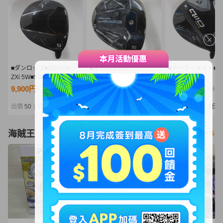
■ダンロップ■SRIXON
■キャロウェイ
■テーラーメイド■Qi
ZXi 5W■5W■S■Diamana
■PARADYM Ai SMOKE
MAX
ZXi 50■中古■1円～
MAX
5W■5W■S■Diaman
9,900円
12,200円
6,050円
NT2,142
NT2,640
NT1,309
5W■5W■S■SPEEDER
BLUE TM50(Qi10 F
NX BLACK 50■中古■1円
中古■1円～
出價
50
剩餘
1日
出價
33
剩餘
1日
出價
31
剩餘
1日
|
|
|
～
海賊王
看更多