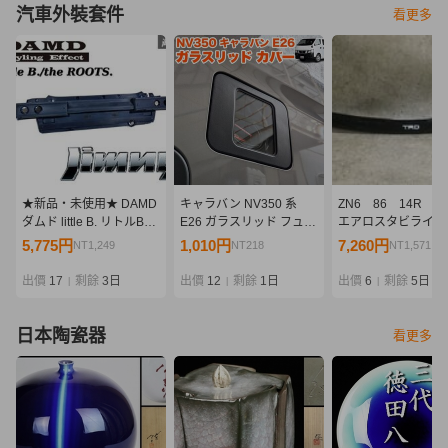
汽車外裝套件
看更多
★新品・未使用★ DAMD
キャラバン NV350 系
ZN6 86 14R 
ダムド little B. リトルB
E26 ガラスリッド フュー
エアロスタビライジ
the ROOTS.ザ・ルーツ
エル リッドカバー 給油口
カバー ［31QF34
5,775円
1,010円
7,260円
NT1,249
NT218
NT1,571
JB64 ジムニー リア バン
キャップ ガソリン カバー
パー 外装 エアロ 即納
透明 蓋 ふた スケルトン
出價
17
剩餘
3日
出價
12
剩餘
1日
出價
6
剩餘
5日
|
|
|
FJ5405
日本陶瓷器
看更多