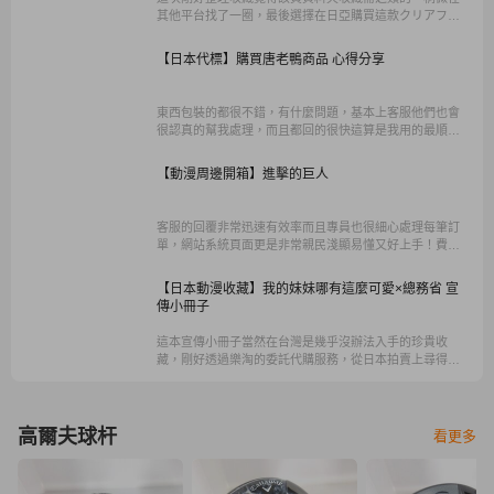
其他平台找了一圈，最後選擇在日亞購買這款クリアファ
イル収納ホルダー，選擇的理由蠻單純的…就是它有附外
殼，內容物有2本收納冊+外殼，有外殼入櫃收納很方便。
【日本代標】購買唐老鴨商品 心得分享
東西包裝的都很不錯，有什麼問題，基本上客服他們也會
很認真的幫我處理，而且都回的很快這算是我用的最順手
的日拍網站。
【動漫周邊開箱】進擊的巨人
客服的回覆非常迅速有效率而且專員也很細心處理每筆訂
單，網站系統頁面更是非常親民淺顯易懂又好上手！費用
的部分除了匯率合理之外，手續費跟國際運費更是划算到
爆炸。
【日本動漫收藏】我的妹妹哪有這麼可愛×總務省 宣
傳小冊子
這本宣傳小冊子當然在台灣是幾乎沒辦法入手的珍貴收
藏，剛好透過樂淘的委託代購服務，從日本拍賣上尋得。
雖然這一本小冊子最後以台幣600多塊成交，不過能因此收
到稀有收藏還是有點值得的。
高爾夫球杆
看更多