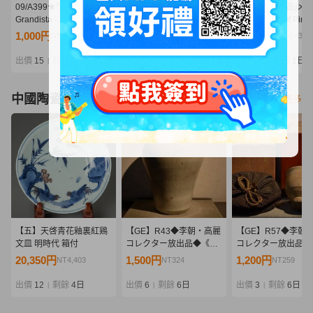
09/A399★ワンピース
09/A367★ワンピース
【#26】[開封品]メ
Grandista -
Grandista -
ス Portrait.Of.Pir
MONKEY.D.LUFFY
MARSHALL.D.TEACH-
P.O.P WA-MAXI
1,000円
630円
20,500円
NT216
NT136
NT4,436
GEAR5-Ⅲ モンキー・
マーシャル・D・ティー
百獣のカイドウ
D・ルフィ ギア5★フィ
チ★黒ひげ★フィギュア
出價
15
剩餘
2日
出價
14
剩餘
2日
出價
13
剩餘
1日
|
|
|
ギュア★ニカ★バンダイ
★バンプレスト★プライ
★プライズ★未開封品
ズ★未開封品
中國陶瓷器
看更多
【五】天啓青花釉裏紅鶏
【GE】R43◆李朝・高麗
【GE】R57◆李朝
文皿 明時代 箱付
コレクター放出品◆《大
コレクター放出品◆
名品》時代 李朝白磁壺/中
名品》時代 熊川茶碗
20,350円
1,500円
1,200円
NT4,403
NT324
NT259
国美術 中国古玩 朝鮮 韓
美術 中国古玩 朝鮮 
国 壷 骨董品 時代品 美術
茶道具 骨董品 時代品
出價
12
剩餘
4日
出價
6
剩餘
6日
出價
3
剩餘
6日
|
|
|
品 古美術品 sd
術品 古美術品 sd