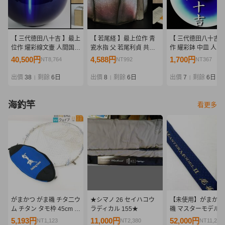
【 三代徳田八十吉 】最上
【 若尾経 】最上位作 青
【 三代徳田八十吉 
位作 燿彩線文壷 人間国宝
瓷水指 父 若尾利貞 共箱
作 耀彩鉢 中皿 人間
共箱 保証
保証
保証
40,500円
4,588円
1,700円
NT8,764
NT992
NT367
出價
38
剩餘
6日
出價
8
剩餘
6日
出價
7
剩餘
6日
|
|
|
海釣竿
看更多
がまかつ がま磯 チタ二ウ
★シマノ 26 セイハコウ
【未使用】がまかつ
ム チタン タモ枠 45cm タ
ラディカル 155★
磯 マスターモデルⅡ
モ網付 タモケース付属
H-50 No.22073 
5,193円
11,000円
52,000円
NT1,123
NT2,380
NT11,252