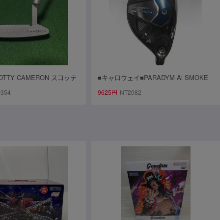
TTY CAMERON スコッテ
■キャロウェイ■PARADYM Ai SMOKE
ター Lucky Clover SEL
U4■4U■S■TENSEI 50 for CW(Ai SMOK
354
9625円
NT2082
ーポート2 ラッキークローバ
E UT)■中古■1円～
 ヘッドカバー付き