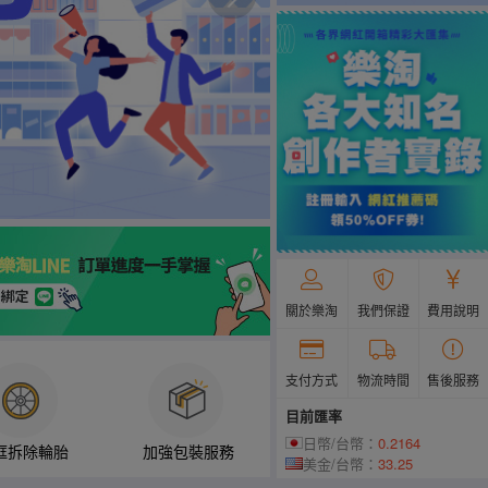
關於樂淘
我們保證
費用說明
支付方式
物流時間
售後服務
目前匯率
日幣/台幣：
0.2164
框拆除輪胎
加強包裝服務
美金/台幣：
33.25