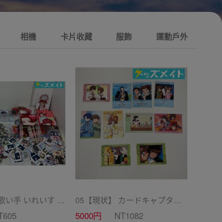
相機
卡片收藏
服飾
運動戶外
10 【現状】 歌い手 いれいす グッズ まとめ売り ぬいぐるみ バッジ・キーホルダー 紙類 他
05【現状】 カードキャプターさくら CC グッズ まとめ売り カードダス マスターズ 初版 木之本桜 少狼 他
T605
5000円
NT1082