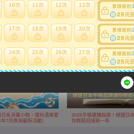
用日本當地運費優惠。
生活用品/家電
廚房用品/鍋具
服飾
運動用品
款必備日系消暑小物，還你清爽夏
2025手帳選購指南！精選日
24年7月樂淘最新活動）
你輕鬆迎接新一年