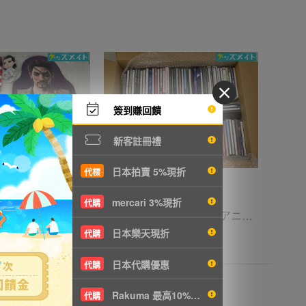
簽到賺回饋
新客註冊禮
日本拍賣 5%現折
代標
mercari 3%現折
代購
12 D 【現状】 龍が如く グッズ まとめ売り ぬいぐるみ アクリルスタンド 他
12D 【同梱不可/現状】 アニメ・アーティスト グッズ CD まとめ売り 初音ミク、ラブライブ 他
日本樂天現折
代購
T476
1702円
NT368
日本代購優惠
代購
Rakuma 最高10%現折
代購