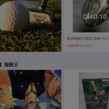
即決特典付き新品 QI4D 10.
ー 1W ヘッド単品 日本正規
47501円
NT10279
海賊王