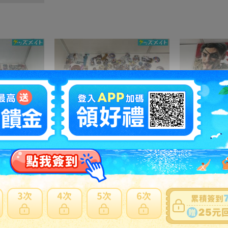
08【現状】あんさんぶるスターズ グッズ アクリルスタンド 等 まとめ売り あんスタ
08【現状】 テニスの王子様 グッズ まとめ売り キャラ分け 不二周助、缶バッジ、紙類 他
35501円
NT7682
2200円
N
之訂單及
日本寄日本
之訂單，無法參加免服務費及國際運費優惠。
材積商品或符合大型商品限制，仍會產生材積費用。