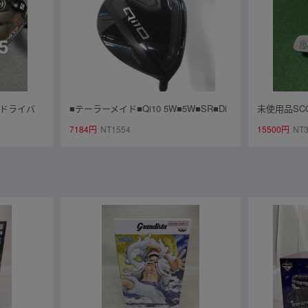
5 ドライバ
■テーラーメイド■Qi10 5W■5W■SR■Di
未使用品SCO
品
amana BLUE TM50(Qi10 FW)■中古■1円
ィキャメロン パ
7184円
NT1554
15500円
NT3
～
ECT ニュ
ー33インチ