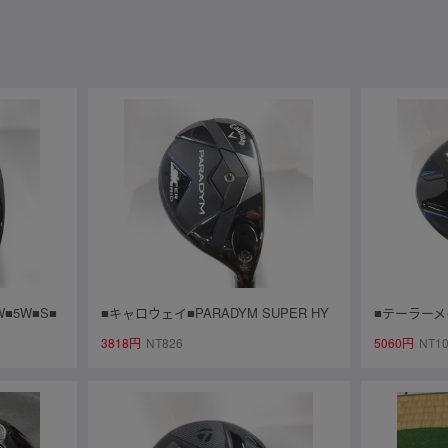
W■5W■S■
■キャロウェイ■PARADYM SUPER HY
■テーラーメイ
BRID 21°■UT■S■VENTUS TR 5 for CW
■Diamana 
3818円
NT826
5060円
NT1
(PARADYM UT)■中古■1円～
1円～