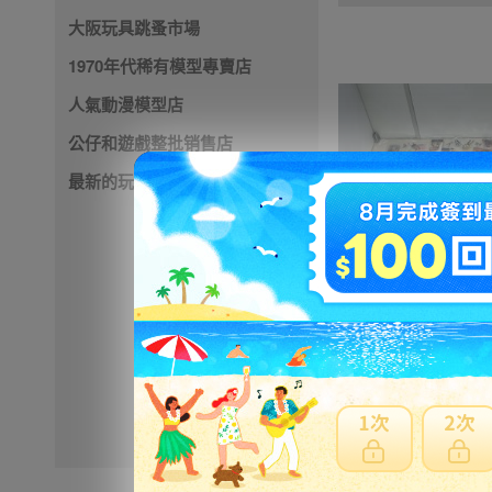
大阪玩具跳蚤市場
1970年代稀有模型專賣店
人氣動漫模型店
公仔和遊戲整批销售店
最新的玩具店
6294円
NT1362
※ 超過
48小時
外付款
※ 優惠賣家商品有含