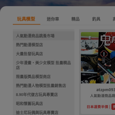
玩具模型
迷你車
精品
釣具
人氣動漫商品跳蚤市場
熱門動漫模型店
大量批發玩具店
少年漫畫・美少女模型 批量精品
店
限量版獎品模型商店
熱門動漫人物模型批量銷售店
8.90年代復古玩具專賣店
昭和懷舊玩具店
迪士尼玩偶與玩具專賣店