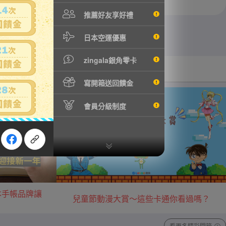
推薦好友享好禮
日本空運優惠
zingala銀角零卡
汽機車用品
音樂/藝術收藏
寫開箱送回饋金
會員分級制度
本手帳品牌讓
兒童節動漫大賞～這些卡通你看過嗎？
看更多精彩開箱