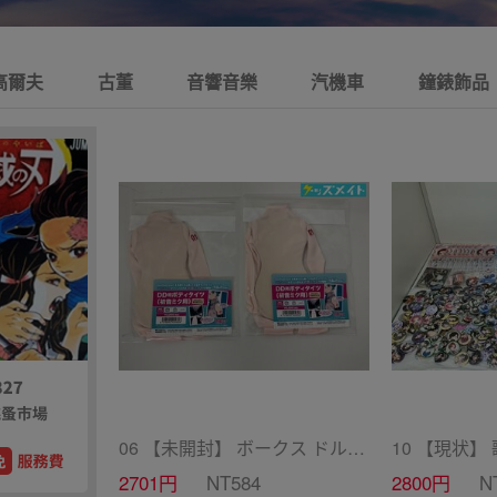
高爾夫
古董
音響音樂
汽機車
鐘錶飾品
06 【未開封】 ボークス ドルフィードリーム ドール衣装 DD用ボディタイツ セミホワイトカラー 初音ミク 2点 A /ドール
2701円
NT584
2800円
N