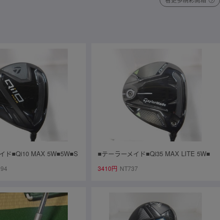
ド■Qi10 MAX 5W■5W■S
■テーラーメイド■Qi35 MAX LITE 5W■
BLUE TM50(Qi10 FW)■中古■
5W■R■AIR SPEEDER TM(Qi35 FW)■
094
3410円
NT737
中古■1円～