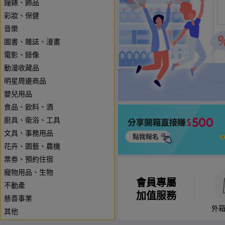
鐘錶、飾品
彩妝、保健
音樂
圖書、雜誌、漫畫
電影、錄像
動漫收藏品
明星周邊商品
嬰兒用品
食品、飲料、酒
廚具、衛浴、工具
文具、事務用品
花卉、園藝、農機
票劵、預約住宿
寵物用品、生物
會員專屬
不動產
加值服務
慈善事業
外
其他