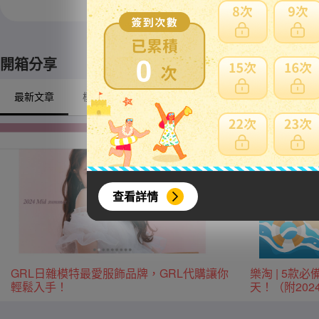
※ 限定自取商品不適
0
開箱分享
最新文章
模型/動漫周邊
戶外/露營
興趣/古董收藏
查看詳情
GRL日雜模特最愛服飾品牌，GRL代購讓你
樂淘 | 5
輕鬆入手！
天！（附20