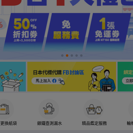
箱更換紙袋
銀鐵壺測漏水
精品鑑定服務
輪