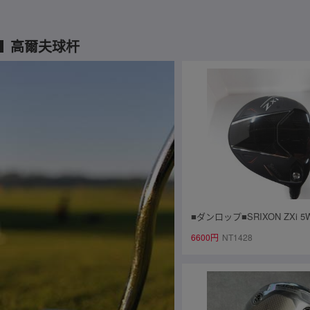
高爾夫球杆
■ダンロップ■SRIXON ZXi 5
Diamana ZXi 50■中古■1円～
6600円
NT1428