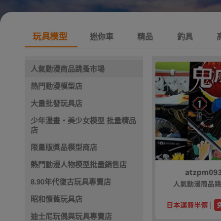
玩具模型
迷你車
精品
釣具
人氣動漫商品跳蚤市場
熱門動漫模型店
大量批發玩具店
少年漫畫・美少女模型 批量精品
店
限量版獎品模型商店
熱門動漫人物模型批量銷售店
8.90年代復古玩具專賣店
昭和懷舊玩具店
迪士尼玩偶與玩具專賣店