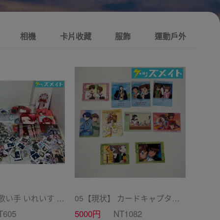
相機
卡片收藏
服飾
運動戶外
10 【現状】 歌い手 いれいす グッズ まとめ売り ぬいぐるみ バッジ・キーホルダー 紙類 他
05【現状】 カードキャプターさくら CC グッズ まとめ売り カードダス マスターズ 初版 木之本桜 少狼 他
T605
5000円
NT1082