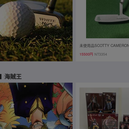
未使用品SCOTTY CAMERO
ィキャメロン パター Lucky Clo
15500円
NT3354
ECT ニューポート2 ラッキ
ー33インチ ヘッドカバー付
海賊王