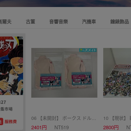
高爾夫
古董
音響音樂
汽機車
鐘錶飾品
06 【未開封】 ボークス ドルフィードリーム ドール衣装 DD用ボディタイツ セミホワイトカラー 初音ミク 2点 A /ドール
2401円
NT519
2800円
N