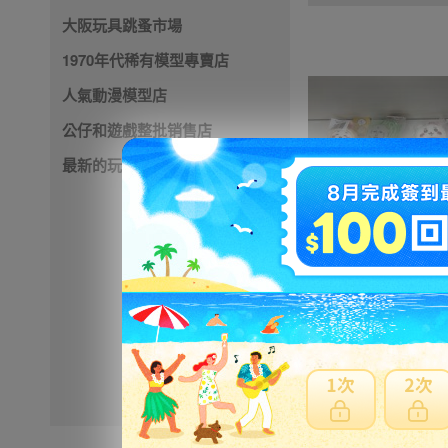
大阪玩具跳蚤市場
1970年代稀有模型專賣店
人氣動漫模型店
公仔和遊戲整批销售店
最新的玩具店
4900円
NT1060
※ 超過
48小時
外付款
※ 優惠賣家商品有含