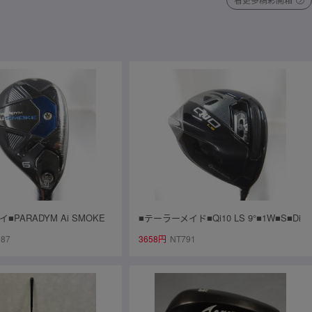
■PARADYM Ai SMOKE
■テーラーメイド■Qi10 LS 9°■1W■S■Di
ENSEI 50 for CW(Ai SMO
amana SILVER TM50(Qi10 DR)■中古■1
987
3658円
NT791
古■1円～
円～