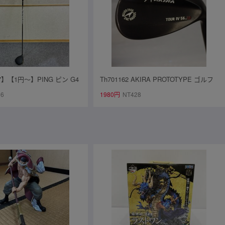
47】【1円～】PING ピン G4
Th701162 AKIRA PROTOTYPE ゴルフ
フト角 10.5度 ドライバー 使
クラブ ウェッジ TOUR IV PVD仕上げ 5
56
1980円
NT428
6°/12° TRAVIL IRON 95 フレックスR ア
キラプロダクツ 中古