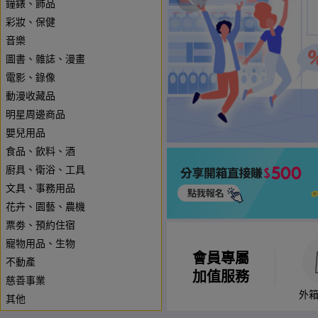
鐘錶、飾品
彩妝、保健
音樂
圖書、雜誌、漫畫
電影、錄像
動漫收藏品
明星周邊商品
嬰兒用品
食品、飲料、酒
廚具、衛浴、工具
文具、事務用品
花卉、園藝、農機
票劵、預約住宿
寵物用品、生物
會員專屬
不動產
加值服務
慈善事業
外
其他