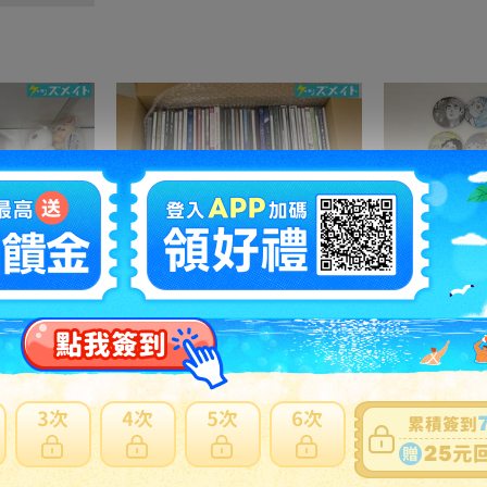
08 【現状】 ちいかわ グッズ ぬくぬくの装いマスコット ぴーぽぽぬいぐるみ 季節だもんマスコット うさぎ ハチワレ 他
12D 【同梱不可/現状】 アニメ・アーティスト グッズ CD まとめ売り 初音ミク、ラブライブ 他
710円
NT153
711円
NT
之訂單及
日本寄日本
之訂單，無法參加免服務費及國際運費優惠。
材積商品或符合大型商品限制，仍會產生材積費用。