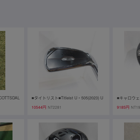
OTTSDAL
■タイトリスト■Titleist U・505(2023) U
■キャロウェイ
72 ほぼ新
4■4U■S■HAZARDUS 80HY■中古■1円
U6■6U■SR■T
10544円
NT2281
9185円
NT1
～
KE UT)■中