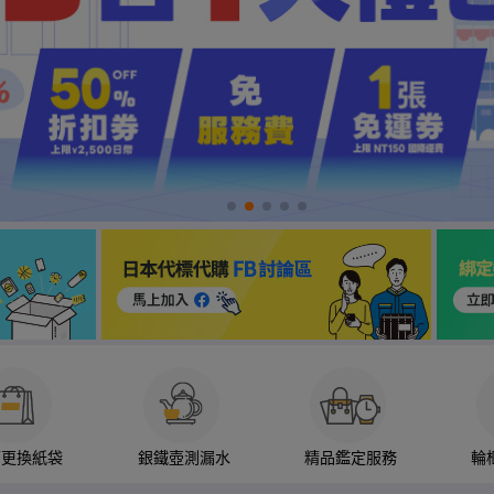
箱更換紙袋
銀鐵壺測漏水
精品鑑定服務
輪