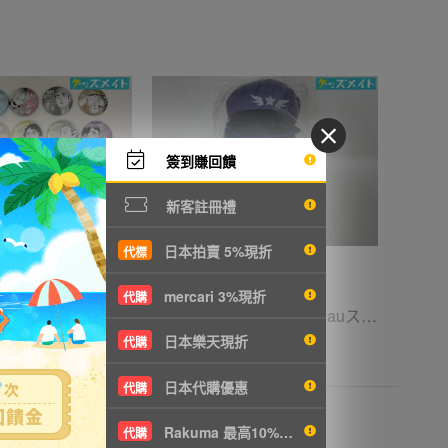
簽到賺回饋
新客註冊禮
日本拍賣 5%現折
代標
mercari 3%現折
代購
05 【現状】 ハイキュー!! FAN PARK ファンパーク グッズ デコレクション缶バッジ まとめ売り 牛島若利 宮侑 木兎光太郎 星海光来 他
05 【現状】 歌い手 Ado auスマートパスプレミアム コレボレーション コレクション ぬいぐるみ FREEDOM
日本樂天現折
代購
153
6067円
NT1312
日本代購優惠
代購
Rakuma 最高10%現折
代購