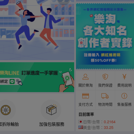
關於樂淘
我們保證
費用說明
支付方式
物流時間
售後服務
目前匯率
日幣/台幣：
0.2164
框拆除輪胎
加強包裝服務
美金/台幣：
33.25