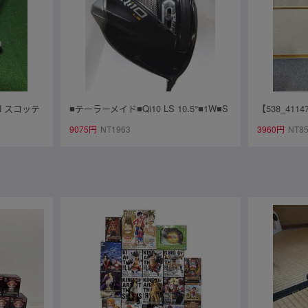
N スコッテ
■テーラーメイド■Qi10 LS 10.5°■1W■S
【538_411
ver SEL
■Diamana SILVER TM50(Qi10 DR)■中
00 MAX ロ
9075円
NT1963
3960円
NT8
ークローバ
古■1円～
用感あり
き