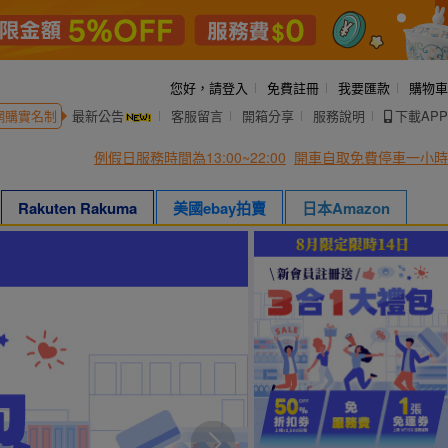
您好，
請登入
免費註冊
我要匯款
購物車
網購實名制
最新公告
客服留言
開箱分享
服務說明
下載APP
例假日服務時間為13:00~22:00
開車自取免費停車一小時
Rakuten Rakuma
美國ebay拍賣
日本Amazon