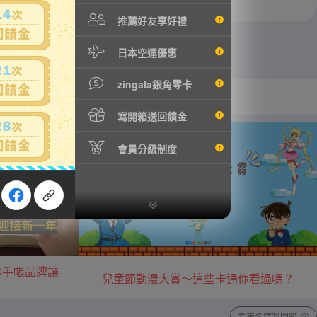
推薦好友享好禮
日本空運優惠
zingala銀角零卡
汽機車用品
音樂/藝術收藏
寫開箱送回饋金
會員分級制度
本手帳品牌讓
兒童節動漫大賞～這些卡通你看過嗎？
看更多精彩開箱