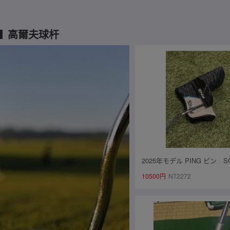
高爾夫球杆
2025年モデル PING ピン SC
E スコッツデール パター DS
10500円
NT2272
品 ハドラス済 34インチ