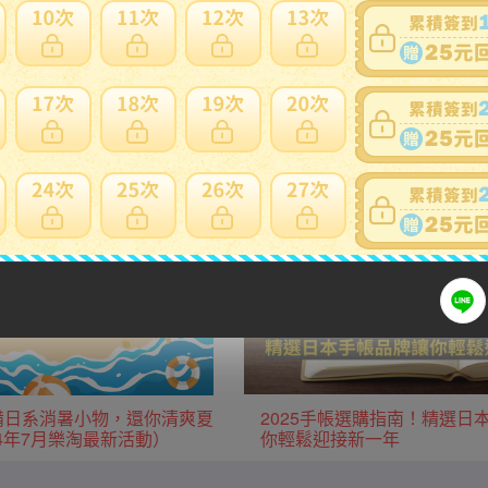
用日本當地運費優惠。
生活用品/家電
廚房用品/鍋具
服飾
運動用品
款必備日系消暑小物，還你清爽夏
2025手帳選購指南！精選日
24年7月樂淘最新活動）
你輕鬆迎接新一年