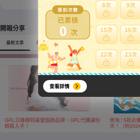
※ 限定自取商品不適
0
開箱分享
最新文章
模型/動漫周邊
戶外/露營
興趣/古董收藏
查看詳情
GRL日雜模特最愛服飾品牌，GRL代購讓你
樂淘 | 5
輕鬆入手！
天！（附20