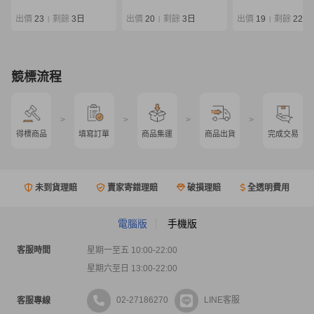
ットルアーロッド
出價
23
剩餘
3日
出價
20
剩餘
3日
出價
19
剩餘
22 時
|
|
|
競標流程
>
>
>
>
得標商品
填寫訂單
商品集運
商品出貨
完成交易
未到貨理賠
賣家寄錯理賠
破損理賠
全透明費用
電腦版
手機版
客服時間
星期一至五 10:00-22:00
星期六至日 13:00-22:00
02-27186270
LINE客服
客服專線