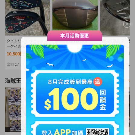
タイトリスト ウェッジ ボ
Titleist GT2 1W 10.0
国内正規品 テーラ
ーケイ 52&58 vokey
／ タイトリスト
ド Qi35 レスキュー 
oilcan wedge
GT2 ドライバー
19度 S ユーティリ
10,500円
10,500円
20,500円
NT2,272
NT2,272
NT4,436
品未使用品 スチール
ッドカバー無し
出價
17
剩餘
5日
出價
17
剩餘
5日
出價
17
剩餘
4日
|
|
|
海賊王
看更多