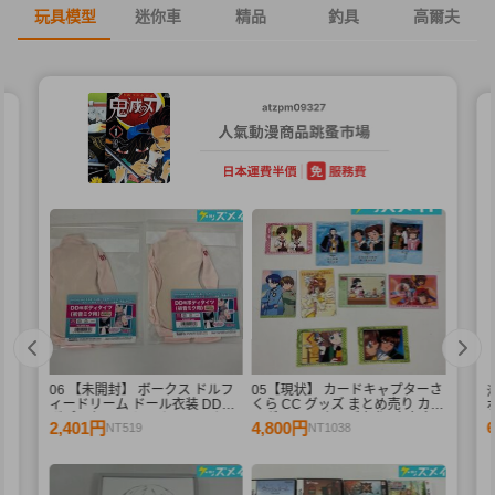
玩具模型
迷你車
精品
釣具
高爾夫
06 【未開封】 ボークス ドルフ
05【現状】 カードキャプターさ
ィードリーム ドール衣装 DD用
くら CC グッズ まとめ売り カー
ボディタイツ セミホワイトカラ
ドダス マスターズ 初版 木之本
2,401円
4,800円
NT519
NT1038
ー 初音ミク 2点 A /ドール
桜 少狼 他