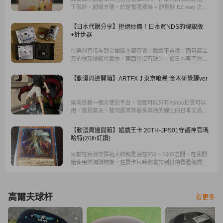
下就好，超級方便，於是當我安裝 + 辦理好 EZ way 之後
（真的超級快），回覆給客服，客服收到後也直接立馬處
理。
【日本代購分享】拒絕炒價！日本買NDS的魂銀版
+計步器
在樂淘直接看到金銀版本都有賣！我還不買爆！而且商品
真的很新價錢也實惠，東西也沒有缺少，從日本再空運運
送過來，盒子還也很乾淨也無受損，跟照片一樣。
【動漫周邊開箱】ARTFX J 東京喰種 金木研覺醒ver
樂淘這樣一個方便的平台，怎麼可能只有Yahoo拍賣可以
用，像是樂天、駿河屋等等很多其他的線上的日本交易平
台甚至都可以使用，你只要把你找到的商品網址複製下
來，然後在樂淘裡面做搜尋，基本上都可以進行代標代購
【動漫周邊開箱】遊戲王卡 20TH-JPS01守護神官瑪
的服務。
哈特(20th紅鑽)
目前在台灣的價格大約都是落在850 ~ 1000之間，在我開
始使用樂淘購物後，在買卡片時都會先到日拍看看競標價
格，在評估看看是否會比較便宜，那我也很幸運的有找到
比較便宜得起拍價。
高爾夫球杆
看更多