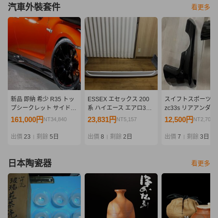
汽車外裝套件
看更多
新品 即納 希少 R35 トッ
ESSEX エセックス 200
スイフトスポーツ
プシークレット サイドデ
系 ハイエース エアロ3点
zc33s リアアンダ
ィフューザー サイドステ
セット フロントスポイラ
ニッシュ 純正オプ
161,000円
23,831円
12,500円
NT34,840
NT5,157
NT2,705
ップ カーボン
ー サイドライナー フリッ
ン品 黒 新品
TOPSECRET GT-R
パー 売り切り
出價
23
剩餘
5日
出價
8
剩餘
2日
出價
7
剩餘
3日
|
|
|
日本陶瓷器
看更多