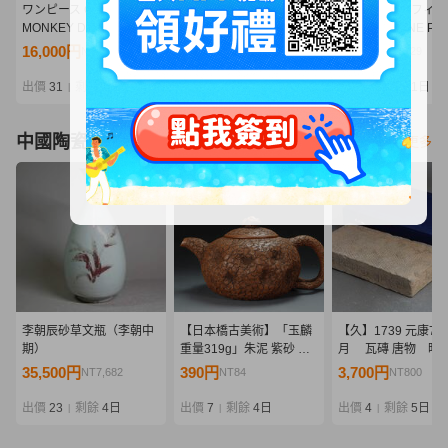
ワンピース Grandista
1円～ P.O.P LIMITED
1円～ 未開封 フィ
MONKEY D LUFFY
EDITION/POP ONE
ーツZERO ONE PIE
GEAR5-III モンキーDルフ
PIECE 黒檻のヒナ 再販
ナミ 雷霆
16,000円
6,055円
3,370円
NT3,462
NT1,310
NT729
ィ ギア5 プライズフィギ
ュア フィギュア
出價
31
剩餘
結束
出價
23
剩餘
1日
出價
5
剩餘
1日
|
|
|
中國陶瓷器
看更多
李朝辰砂草文瓶（李朝中
【日本橋古美術】「玉麟
【久】1739 元康7年
期）
重量319g」朱泥 紫砂 壺
月 瓦磚 唐物 時
宜興 紫砂 壷 茶壺 煎茶 急
品 唐物 中国
35,500円
390円
3,700円
NT7,682
NT84
NT800
須 孟臣 紫泥 水平 清 明 紫
砂壺 紫砂壷 茶道具
出價
23
剩餘
4日
出價
7
剩餘
4日
出價
4
剩餘
5日
|
|
|