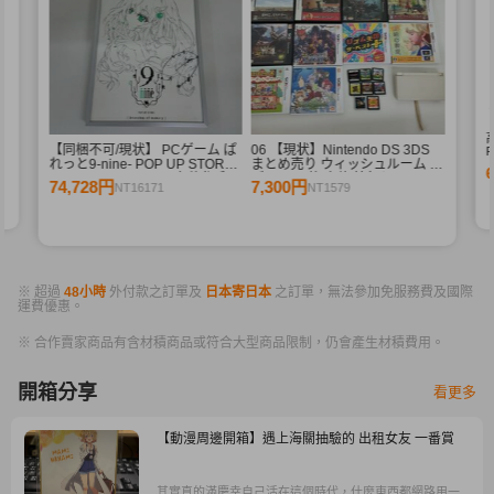
【同梱不可/現状】 PCゲーム ぱ
06 【現状】Nintendo DS 3DS
F
れっと9-nine- POP UP STORE
まとめ売り ウィッシュルーム リ
branches of memory 九條都 和
ズム天国 他 本体 箱無しソフト
74,728円
7,300円
NT16171
NT1579
泉つばす 直筆サイン入り プリモ
アート
※ 超過
48小時
外付款之訂單及
日本寄日本
之訂單，無法參加免服務費及國際
運費優惠。
※ 合作賣家商品有含材積商品或符合大型商品限制，仍會產生材積費用。
開箱分享
看更多
【動漫周邊開箱】遇上海關抽驗的 出租女友 一番賞
其實真的滿慶幸自己活在這個時代，什麼東西都網路用一