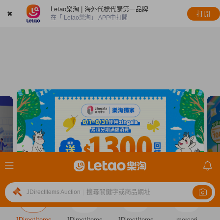
Letao樂淘 | 海外代標代購第一品牌
✖
打開
在「 Letao樂淘」 APP中打開
搜尋關鍵字或商品網址
JDirectItems Auction
|
JDirectItems
JDirectItems
JDirectItems
mercari