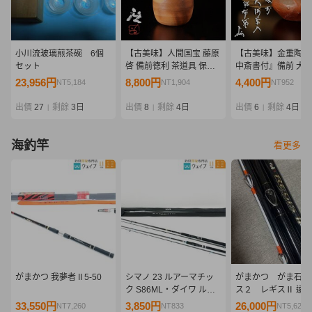
小川流玻璃煎茶碗 6個
【古美味】人間国宝 藤原
【古美味】金重陶陽
セット
啓 備前徳利 茶道具 保証
中斎書付』備前 大
品 d0UX
銘:布袋 茶道具 保証
23,956円
8,800円
4,400円
NT5,184
NT1,904
NT952
w8JT
出價
27
剩餘
3日
出價
8
剩餘
4日
出價
6
剩餘
4日
|
|
|
海釣竿
看更多
がまかつ 我夢者 II 5-50
シマノ 23 ルアーマチッ
がまかつ がま石 
ク S86ML・ダイワ ルア
ス２ レギスⅡ 遠
ーニスト 96MH 計2点 セ
４０ 美品
33,550円
3,850円
26,000円
NT7,260
NT833
NT5,626