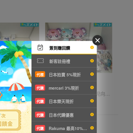
簽到賺回饋
新客註冊禮
日本拍賣 5%現折
代標
mercari 3%現折
代購
12 D【現状】キャラ分け Vtuber にじさんじ 勇気ちひろ グッズ まとめ売り アクリルスタンド タペストリー にじぬい 他
14 【同梱不可/現状】女児向け アニメ 少女漫画 グッズ まとめ売り プリキュアシリーズ 種村有菜 たまごっち 他 アクスタ ぬいぐるみ 他
日本樂天現折
代購
T718
21000円
NT4544
日本代購優惠
代購
Rakuma 最高10%現折
代購