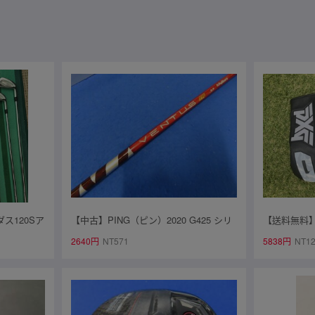
モーダス120Sア
【中古】PING（ピン）2020 G425 シリ
【送料無料】 P
カスタム【再
ーズ ドライバー用シャフト単体※スリー
ドライバー D
2640円
NT571
5838円
NT1
ブ・グリップ付【S】Fujikura VENTUS
CB-80LS
TR RED 5 Velocore
PALMAX