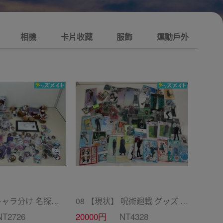
相機
卡片收藏
服飾
運動戶外
10【現状】キャラ分け 名探偵コナン 灰原哀 グッズ まとめ売り 缶バッジ アクリルスタンド フィギュア 他
08 【現状】 呪術廻戦 グッズ まとめ売り アクリルスタンド 他
NT2726
20000円
NT4328