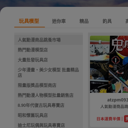
玩具模型
迷你車
精品
釣具
人氣動漫商品跳蚤市場
熱門動漫模型店
大量批發玩具店
少年漫畫・美少女模型 批量精品
店
限量版獎品模型商店
熱門動漫人物模型批量銷售店
8.90年代復古玩具專賣店
昭和懷舊玩具店
迪士尼玩偶與玩具專賣店