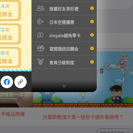
推薦好友享好禮
日本空運優惠
zingala銀角零卡
汽機車用品
音樂/藝術收藏
寫開箱送回饋金
會員分級制度
本手帳品牌讓
兒童節動漫大賞～這些卡通你看過嗎？
看更多精彩開箱