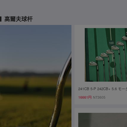
高爾夫球杆
241CB 5-P 242CB+ 5.6 
イアン 8本セット メーカー
16661円
NT3605
出品】