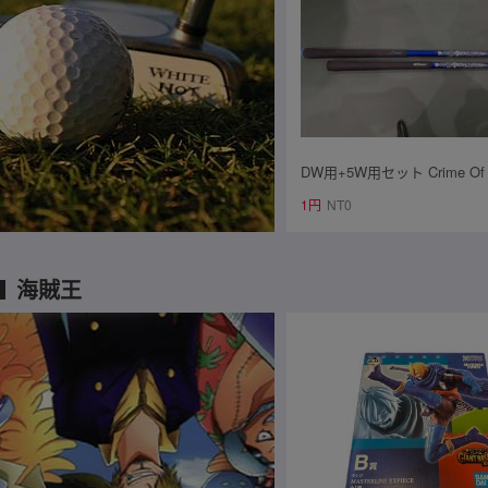
DW用+5W用セット Crime Of A
ngel FLEX-Ⅴ(SR相当) ク
1円
NT0
ンジェル バーニングエンジ
海賊王