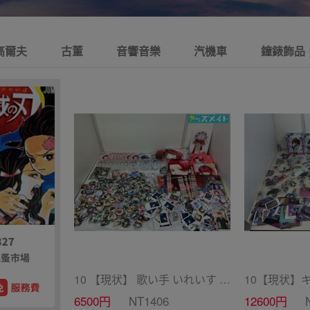
高爾夫
古董
音響音樂
汽機車
鐘錶飾品
10 【現状】 歌い手 いれいす グッズ まとめ売り ぬいぐるみ バッジ・キーホルダー 紙類 他
6500円
NT1406
12600円