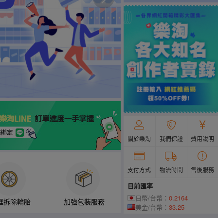
關於樂淘
我們保證
費用說明
支付方式
物流時間
售後服務
目前匯率
日幣/台幣：
0.2164
框拆除輪胎
加強包裝服務
美金/台幣：
33.25