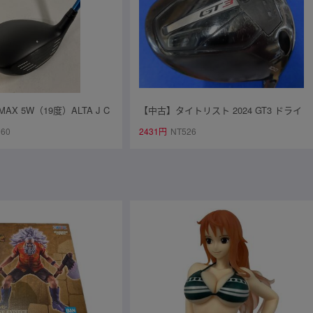
 MAX 5W（19度）ALTA J C
【中古】タイトリスト 2024 GT3 ドライ
フレックス（S）
バー（10.0°）【S】Graphite Design TO
060
2431円
NT526
UR AD DI-5