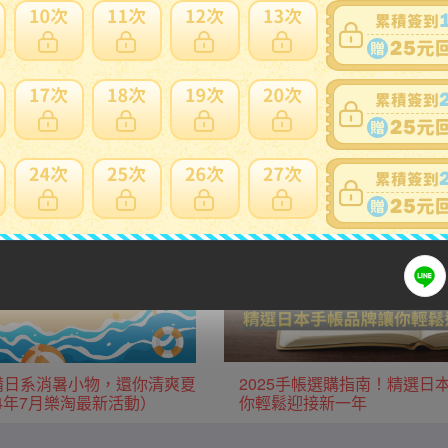
用日本當地運費優惠。
生活用品/家電
廚房用品/鍋具
服飾
運動用品
款必備日系消暑小物，還你清爽夏
2025手帳選購指南！精選日
24年7月樂淘最新活動）
你輕鬆迎接新一年