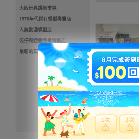
大阪玩具跳蚤市場
1970年代稀有模型專賣店
人氣動漫模型店
公仔和遊戲整批销售店
最新的玩具店
521円
NT112
※ 超過
48小時
外付款
※ 優惠賣家商品有含