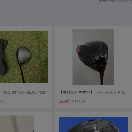
XG 0311XF GEN5 10.5°
【送料無料 中古品】テーラーメイド ST
R 1W クレイジー CRAZY
EALTH2 ドライバー 10.5度 S
263
5250円
NT1136
 フレックス SX パルマックス