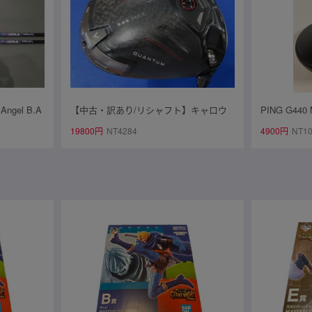
ngel B.A
【中古・訳あり/リシャフト】キャロウ
PING G440
ライムオブエ
ェイ 2026 QUANTUMトリプルダイヤモ
B BLUE 
19800円
NT4284
4900円
NT1
ェル
ンド マックス ドライバー（10.5°）
【S】TENSEI PRO White 1K 50