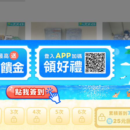
16 【同梱不可/現状】ドラゴンボール ドラクエ グッズ まとめ売り ドラゴンクエストXフィギュア Qposket キーホルダー ロングタオル 他
T08 D【現状】 プレミアムバンダイ限定 ぴちぴちピッチ Special Memorize e-pitchマイク アクアピッチ ,ラブandベリー マジカルボタン
7450円
NT1612
3320円
N
之訂單及
日本寄日本
之訂單，無法參加免服務費及國際運費優惠。
材積商品或符合大型商品限制，仍會產生材積費用。