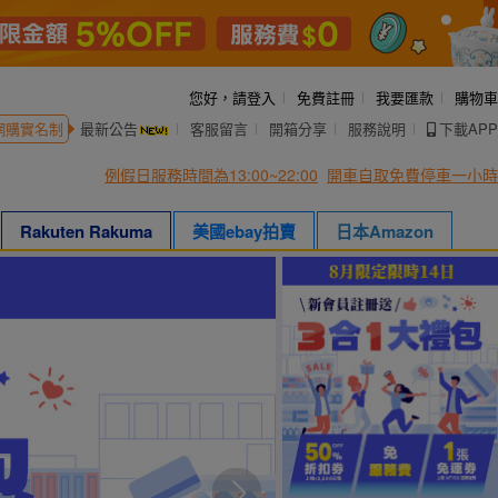
您好，
請登入
免費註冊
我要匯款
購物車
網購實名制
最新公告
客服留言
開箱分享
服務說明
下載APP
例假日服務時間為13:00~22:00
開車自取免費停車一小時
Rakuten Rakuma
美國ebay拍賣
日本Amazon