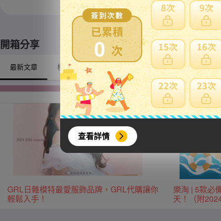
※ 限定自取商品不適
0
開箱分享
最新文章
模型/動漫周邊
戶外/露營
興趣/古董收藏
查看詳情
GRL日雜模特最愛服飾品牌，GRL代購讓你
樂淘 | 5
輕鬆入手！
天！（附20