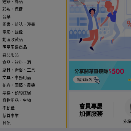
鐘錶、飾品
彩妝、保健
音樂
圖書、雜誌、漫畫
電影、錄像
動漫收藏品
明星周邊商品
嬰兒用品
食品、飲料、酒
廚具、衛浴、工具
文具、事務用品
花卉、園藝、農機
票劵、預約住宿
寵物用品、生物
會員專屬
不動產
加值服務
慈善事業
外
其他