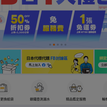
箱更換紙袋
銀鐵壺測漏水
精品鑑定服務
輪