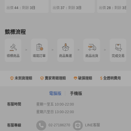
出價
44
剩餘
3日
出價
37
剩餘
3日
出價
28
剩餘
3日
|
|
|
競標流程
>
>
>
>
得標商品
填寫訂單
商品集運
商品出貨
完成交易
未到貨理賠
賣家寄錯理賠
破損理賠
全透明費用
電腦版
手機版
客服時間
星期一至五 10:00-22:00
星期六至日 13:00-22:00
02-27186270
LINE客服
客服專線