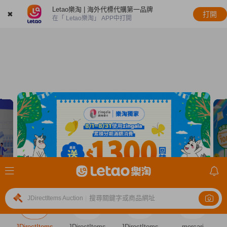
Letao樂淘 | 海外代標代購第一品牌
✖
打開
在「 Letao樂淘」 APP中打開
搜尋關鍵字或商品網址
JDirectItems Auction
|
JDirectItems
JDirectItems
JDirectItems
mercari