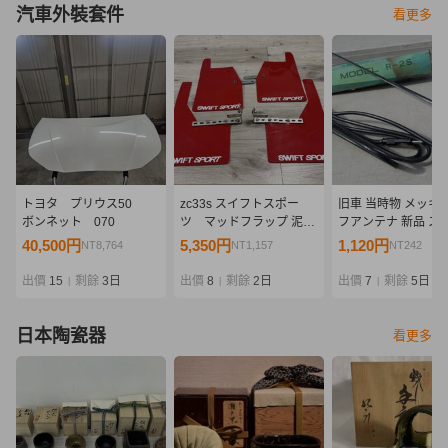
汽車外裝套件
看更多
トヨタ プリウス50
zc33s スイフトスポー
旧車 当時物 メッキ 
ボンネット 070
ツ マッドフラップ 泥除
フアンテナ 新品 ス
け
フロンテ クーペ 36
40,500円
5,350円
1,120円
NT8,764
NT1,157
NT242
LC10W セルボ SS2
すゞ ベレット GT G
出價
15
剩餘
3日
出價
8
剩餘
2日
出價
7
剩餘
5日
|
|
|
PR90 PR91W FF1 
ニ
日本陶瓷器
看更多