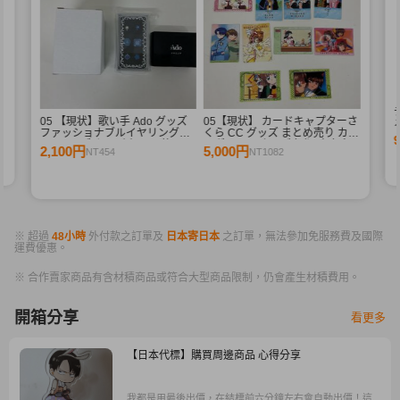
シ
05 【現状】歌い手 Ado グッズ
05【現状】 カードキャプターさ
メ
ファッショナブルイヤリング
くら CC グッズ まとめ売り カー
2ndライブ カムパネルラ 他
ドダス マスターズ 初版 木之本
2,100円
5,000円
NT454
NT1082
桜 少狼 他
※ 超過
48小時
外付款之訂單及
日本寄日本
之訂單，無法參加免服務費及國際
運費優惠。
※ 合作賣家商品有含材積商品或符合大型商品限制，仍會產生材積費用。
開箱分享
看更多
【日本代標】購買周邊商品 心得分享
我都是用最後出價，在結標前六分鐘左右會自動出價！這