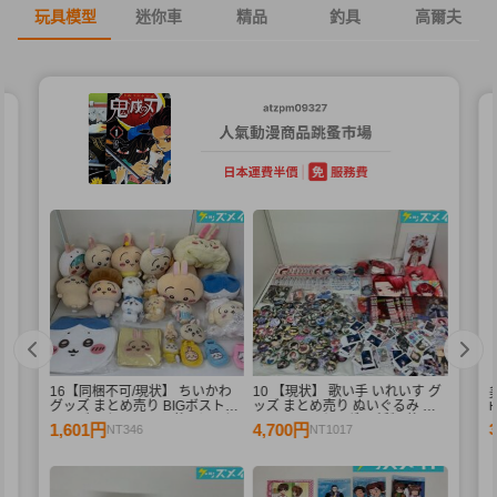
玩具模型
迷你車
精品
釣具
高爾夫
16【同梱不可/現状】 ちいかわ
10 【現状】 歌い手 いれいす グ
く
グッズ まとめ売り BIGボストン
ッズ まとめ売り ぬいぐるみ バ
エ
バッグ、ぬいぐるみ 他 / ちいか
ッジ・キーホルダー 紙類 他
1,601円
4,700円
NT346
NT1017
個
わ