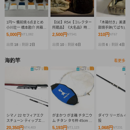
1円～ 備前焼 6点まとめ
【GE】R54【コレクター
「木箱付き」美濃焼
小川壮一 橋本勘介 共箱
所蔵品】《大名品》時代
部焼手鉢(てばち)」
共布 栞付き ぐい呑み 酒
瀬戸黒茶碗/日本美術 美濃
品 送料無料 1円
5,000円
2,500円
310円
NT1,082
NT541
NT67
盃 酒杯 酒器 花入 花器 陶
焼 茶道具 骨董品 時代品
【180-21.NT】
器 陶芸 工芸品 骨董 木箱
美術品 古美術品 sm
出價
18
剩餘
2日
出價
10
剩餘
6日
出價
6
剩餘
4日
|
|
|
海釣竿
看更多
シマノ 22 セフィアエク
がまかつ がま磯 チタ二ウ
ダイワ リーガル 4-4
スチューン ティップエギ
ム チタン タモ枠 45cm タ
投
ング S68MH-S 美品
モ網付 タモケース付属
20,350円
5,193円
1,068円
NT4,403
NT1,123
NT231