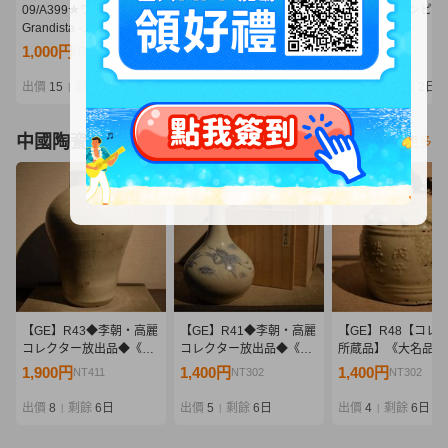
09/A399★ワンピース
09/A407★ワンピース
09/A406★ワンピー
Grandista -
Grandista -
Grandista -
MONKEY.D.LUFFY
MARSHALL.D.TEACH-
MARSHALL.D.TEA
1,000円
630円
740円
NT216
NT136
NT160
GEAR5-Ⅲ モンキー・
マーシャル・D・ティー
マーシャル・D・テ
D・ルフィ ギア5★フィ
チ★黒ひげ★フィギュア
チ★黒ひげ★フィギ
出價
15
剩餘
2日
出價
12
剩餘
2日
出價
11
剩餘
2日
|
|
|
ギュア★ニカ★バンダイ
★バンプレスト★プライ
★バンプレスト★プ
★プライズ★未開封品
ズ★未開封品
ズ★未開封品
中國陶瓷器
看更多
【GE】R43◆李朝・高麗
【GE】R41◆李朝・高麗
【GE】R48【コレ
コレクター放出品◆《大
コレクター放出品◆《大
所蔵品】《大名品》
名品》時代 李朝白磁壺/中
名品》時代 李朝染付雲鶴
陶釣鐘/中国美術 中
1,900円
1,400円
1,400円
NT411
NT302
NT302
国美術 中国古玩 朝鮮 韓
紋花瓶/中国美術 中国古玩
朝鮮 韓国 陶器 釣鐘 
国 壷 骨董品 時代品 美術
花器 骨董品 時代品 美術
董品 時代品 美術品 
出價
8
剩餘
6日
出價
5
剩餘
6日
出價
4
剩餘
6日
|
|
|
品 古美術品 sd
品 古美術品 sd
術品 sd