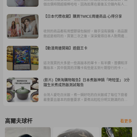
個出價時間超級棒哈哈，因為如果在最後五分鐘內有人出
價，有些賣家會設定商品再延後五分鐘結標，就要等更久...
但也是會有競爭者，可以設定最高接受多少錢再出價喔~不
【日本代標收藏】購買TWICE周邊商品 心得分享
然噴了一堆錢結果後悔了。
收到的商品都有用塑膠袋包裝好，幾乎沒有損傷，商品跟
敘述是相符的，買第二次之後，深深覺得日本人對周邊要
求蠻龜毛的(稱讚意味)。
【動漫周邊開箱】遊戲王卡
這次我買的大多是一些高版本的單卡，有半鑽、普鑽和浮
雕版本，其中我買的浮雕卡有些是五到七期發行的卡，年
代比較久遠所以比較難找到卡況好的卡，我會選擇用樂淘
代購是因為Toretoku的進貨量比較多，所以可以挑到狀況
(影片)【樂淘購物報告】日本煮飯神鍋「時短釜」 3分
好的浮雕卡。
鐘生米煮成熟飯測試報告
台灣人愛吃白米飯，煮一鍋好吃的白米飯成了每位下廚者
最重要且基本的廚藝要求。要煮出粒粒分明又飽滿的白米
飯，除了在洗米階段就有一定眉角外，挑選一只好的煮飯
鍋更是關鍵。多數人講究方便而用電子鍋，但土鍋煮飯好
吃，容錯率低，也不用時時刻刻去關心火的狀況，非常適
合家庭使用。【樂淘購物報告】請來料理達人花花，要來
高爾夫球杆
看更多
測試日本現在正流行的「時短釜」，是否真的那麼好用，
竟然只要3分鐘，就可以把生米煮成熟飯......