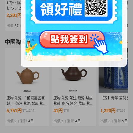
1円〜 新品未開封 一番く
1円〜 未開封 一番くじ ワ
1円〜 新品未開封 
じ ワンピース エルバフ編
ンピース エルバフ編
じ ワンピース エル
GIANT BASH!! Vol.2 B賞
GIANT BASH!! Vol.2 ラス
GIANT BASH!! Vol.
2,201円
7,000円
2,100円
NT476
NT1,514
NT454
サンジ MASTERLISE
トワン賞 軍子宮 E賞 シャ
サンジ MASTERLIS
EXPIECE フィギュア
ムロック MASTERLISE
EXPIECE フィギ
出價
57
剩餘
3 時
出價
19
剩餘
3 時
出價
19
剩餘
3 時
|
|
|
EXPIECE フィギュア
②
中國陶瓷器
看更多
唐物 朱泥 「 荊渓惠孟臣
唐物 朱泥 茶注 紫泥 梨皮
【五】青華 筆筒 清
製 」 茶注 紫泥 梨皮 紫砂
紫砂 壺 宜興 窯 孟臣 紫砂
壺 宜興 窯 孟臣 紫砂 壷 急
壷 急須 煎茶 道具 中国古
5,751円
41円
1,320円
NT1,244
NT8
NT285
須 煎茶 道具 中国古玩 南
玩 鉄瓶 南蛮 長幅10㎝
蛮 鉄瓶 長幅11㎝
出價
9
剩餘
4日
出價
5
剩餘
4日
出價
3
剩餘
5日
|
|
|