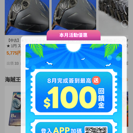
【中古】★左・レフティ
【中古・訳あり/試打用、
◇PING ピン パター
★ 1円 スタート! テーラ
刻印あり】★左・レフテ
ANSER/ANSER2/A
ーメイド 2025 Qi35 ドラ
ィ★ テーラーメイド
R3/PAL2/PAL4/ZIN
5,775円
5,775円
18,000円
NT1,249
NT1,249
NT3,895
イバー（10.5°）【SR】
2025 Qi35 ドライバー
まとめ 25本セット 
2025 Diamana BLUE
（10.5°）【S】Diamana
ート バッグ付き 080
出價
33
剩餘
7日
出價
27
剩餘
7日
出價
27
剩餘
6日
|
|
|
TM50（ブルー）
GT60（ディアマナ）
67Zd@160◇
海賊王
看更多