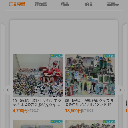
玩具模型
迷你車
精品
釣具
高爾夫
10 【現状】 歌い手 いれいす グ
08 【現状】 呪術廻戦 グッズ ま
デ
ッズ まとめ売り ぬいぐるみ バ
とめ売り アクリルスタンド 他
ル
ッジ・キーホルダー 紙類 他
4,700円
18,500円
NT1017
NT4003