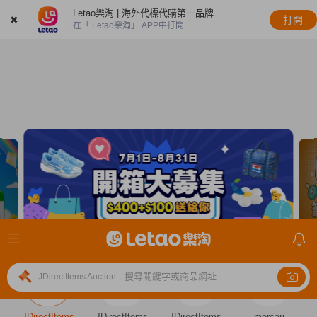
Letao樂淘 | 海外代標代購第一品牌
✖
打開
在「 Letao樂淘」 APP中打開
搜尋關鍵字或商品網址
JDirectItems Auction
|
JDirectItems
JDirectItems
JDirectItems
mercari