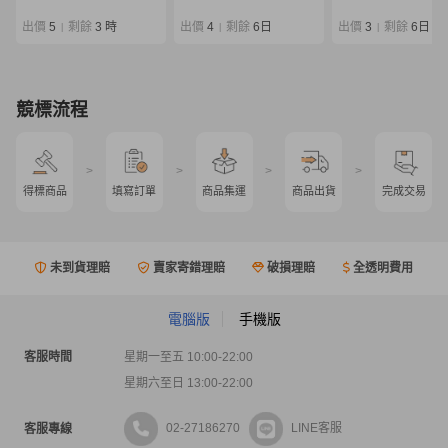
Outrage
SALTIGA
出價
5
剩餘
3 時
出價
4
剩餘
6日
出價
3
剩餘
6日
|
|
|
競標流程
>
>
>
>
得標商品
填寫訂單
商品集運
商品出貨
完成交易
未到貨理賠
賣家寄錯理賠
破損理賠
全透明費用
電腦版
手機版
客服時間
星期一至五 10:00-22:00
星期六至日 13:00-22:00
02-27186270
LINE客服
客服專線