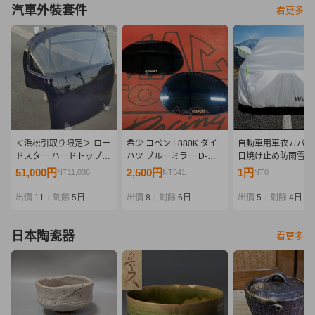
汽車外裝套件
看更多
＜浜松引取り限定＞ ロー
希少 コペン L880K ダイ
自動車用車衣カバー
ドスター ハードトップ
ハツ ブルーミラー D-
日焼け止め防雨雪断
M2-1028 軽量 ユーノス
SPORT DSPORT ロゴ入
除け冬季厚雹防止全
51,000円
2,500円
1円
NT11,036
NT541
NT0
ＮA ＮＢ
り
ー車カバー
出價
11
剩餘
5日
出價
8
剩餘
6日
出價
5
剩餘
4日
|
|
|
日本陶瓷器
看更多