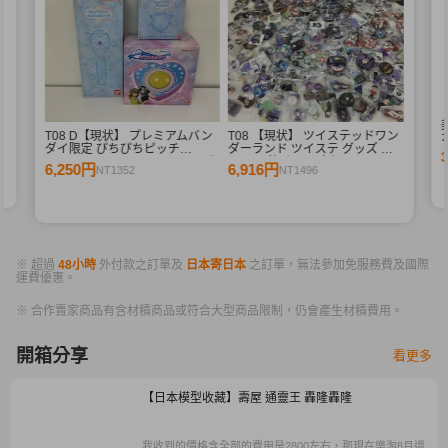
シ
T08 D【現状】 プレミアムバン
T08 【現状】 ツイステッドワン
ダイ限定 ぴちぴちピッチ
ダーランド ツイステ グッズ 缶
Special Memorize e-pitchマイク
バッジ 他 まとめ売り トレイ ア
6,250円
6,916円
NT1352
NT1496
アクアピッチ ,ラブandベリー マ
ズール マレウス 他
ジカルボタン
※ 超過
48小時
外付款之訂單及
日本寄日本
之訂單，無法參加免服務費及國際
運費優惠。
※ 合作賣家商品有含材積商品或符合大型商品限制，仍會產生材積費用。
開箱分享
看更多
【日本模型收藏】壽屋 通靈王 轟隆轟隆
我收到的價格含全部的費用是2800左右，那現在樂淘8月還