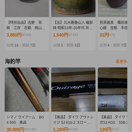
【特別出品】志野 茶
【五】北大路魯山人 織部
煎茶道具 備前焼 
碗 江存 在銘 桃山時
鉢 昭和10年-20年代 共箱
心経 宝瓶 手捻
代
無
須 茶器 在銘 手造宝
3,880円
1,540円
31円
NT839
NT333
NT6
茶器
出價
16
剩餘
7日
出價
5
剩餘
5日
出價
4
剩餘
7日
|
|
|
海釣竿
看更多
シマノ ライアーム BG
【美品】 ダイワ アウトレ
【美品】 ダイワ ソ
4-500 美品
イジ SJ 61b-2 スロージ
ガSJ AGS 55B-2
ギング ジギングロッド
ジギング ジギング
30,000円
1,100円
120円
NT6,492
NT238
NT25