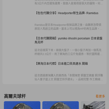
有3公斤內空運免運費，我個人是覺得是很大的優勢，何況
新會員完成任務就有100的回饋金，所以這邊推薦大家來使
用。
【包包代購分享】Headporter新生品牌- Ramidus
Ramidus是日本Headporter收掉品牌之後，由藤原浩帶領
原班人馬創立的品牌，基本上可以視為HP的再生品牌，只
能說質感仍然是一流，同時保持著全商品日本製的傳統。
【日本代購開箱】yumiko iihoshi porcelain 日本瓷盤
馬克杯
這次這樣買下來，兩個大盤子、一個小盤子再加一個馬克
杯總共2.3公斤，用了樂淘的三公斤免運券，等於國際運費
都不用付！算起來跟去日本買差不多，約台幣2800元，真
的很划算。
【樂淘日本代標】日本進口茶具建水 開箱
這次透過樂淘購入的東西為「本間琢齋 銅靈芝摘蓋 銅浮雕
仙人童子盛上文 銅靈芝持手建水」，品相完整 作工精細、
重量十足
高爾夫球杆
看更多