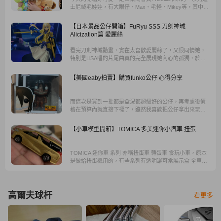
士尼絨毛娃娃，有大眼仔、Max、毛怪、Mikey等，其中還
有不少是很難買到的，喜歡娃娃的你，一定要來看看的
啦。為什麼喜歡娃娃? Priscilla說：「它們給我安全感。」
【日本景品公仔開箱】FuRyu SSS 刀劍神域
Alicization篇 愛麗絲
看完刀劍神域動畫，實在太喜歡愛麗絲了，又很同情她，
特別是LiSA唱的片尾曲真的完全展現她內心的孤獨，於是
興起買她景品的念頭，在網路上找了找，發現只有FuRyu
SSS 整合騎士這款符合我的胃口。
【美國eaby拍賣】購買funko公仔 心得分享
而這次是買到一批都是盒況都超級好的公仔，再考慮後價
格在預算內就直接下標了，雖然我喜歡把公仔拿出來玩不
過因為盒況對funko玩家來說也是一個很重要的細節，如果
未來想賣掉的話也會攸關到價格的高低，當然因為這個盒
【小車模型開箱】TOMICA 多美迷你小汽車 扭蛋
況比較不好就比較便宜一些，所以盒子對funko來說真的蠻
重要的。
TOMICA 迷你車 系列 亦稱扭蛋車 轉蛋車 食玩小車，原本
是做給扭蛋機用的，有些系列有透明罐可當展示盒 全車都
是ABS塑膠，不是合金車 門都無法開啟，但是此系列剛好
作出和金車。
高爾夫球杆
看更多