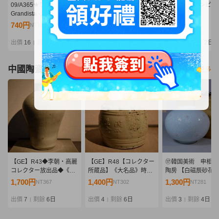
09/A365★ワンピース
09/A399★ワンピース
09/A367★ワンピー
Grandista -
Grandista -
Grandista -
MARSHALL.D.TEACH-
MONKEY.D.LUFFY
MARSHALL.D.TEA
740円
1,000円
630円
NT160
NT216
NT136
マーシャル・D・ティー
GEAR5-Ⅲ モンキー・
マーシャル・D・テ
チ★黒ひげ★フィギュア
D・ルフィ ギア5★フィ
チ★黒ひげ★フィギ
出價
16
剩餘
2日
出價
15
剩餘
2日
出價
14
剩餘
2日
|
|
|
★バンプレスト★プライ
ギュア★ニカ★バンダイ
★バンプレスト★プ
ズ★未開封品
★プライズ★未開封品
ズ★未開封品
中國陶瓷器
看更多
【GE】R43◆李朝・高麗
【GE】R48【コレクター
⑰韓国美術 申相浩
コレクター放出品◆《大
所蔵品】《大名品》時代
陶房 【白磁辰砂花
名品》時代 李朝白磁壺/中
陶釣鐘/中国美術 中国古玩
壺】共箱 検/楽善斎
1,700円
1,400円
1,300円
NT367
NT302
NT281
国美術 中国古玩 朝鮮 韓
朝鮮 韓国 陶器 釣鐘 鈴 骨
柳海剛
国 壷 骨董品 時代品 美術
董品 時代品 美術品 古美
出價
7
剩餘
6日
出價
4
剩餘
6日
出價
3
剩餘
4日
|
|
|
品 古美術品 sd
術品 sd