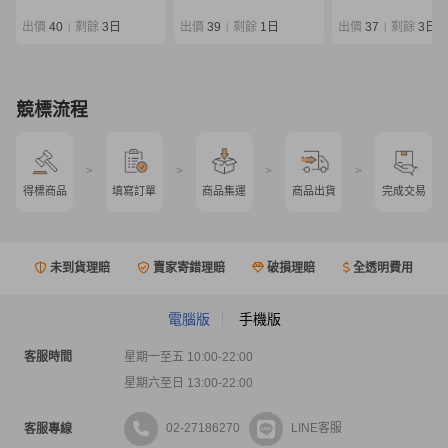
デル マスターモデル 磯竿
ケース付 0807-04
出價
40
剩餘
3日
出價
39
剩餘
1日
出價
37
剩餘
3日
|
|
|
競標流程
>
>
>
>
得標商品
填寫訂單
商品集運
商品出貨
完成交易
未到貨理賠
賣家寄錯理賠
破損理賠
全透明費用
電腦版
手機版
客服時間
星期一至五 10:00-22:00
星期六至日 13:00-22:00
02-27186270
LINE客服
客服專線