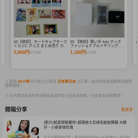
シ
05【現状】 カードキャプターさ
05 【現状】歌い手 Ado グッズ
R
くら CC グッズ まとめ売り カー
ファッショナブルイヤリング
R
ドダス マスターズ 初版 木之本
2ndライブ カムパネルラ 他
5,000円
1,100円
NT1082
NT238
桜 少狼 他
※ 超過
48小時
外付款之訂單及
日本寄日本
之訂單，無法參加免服務費及國際
運費優惠。
※ 合作賣家商品有含材積商品或符合大型商品限制，仍會產生材積費用。
開箱分享
看更多
(影片)就是想抱著你! 超萌迪士尼絨毛娃娃開箱 大眼
仔、小麥麥很珍貴
今天的開箱好可愛，是由樂淘會員Priscilla帶來的一系列迪