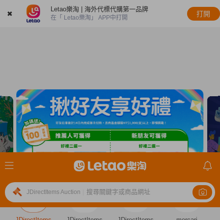
Letao樂淘 | 海外代標代購第一品牌
✖
打開
在「 Letao樂淘」 APP中打開
搜尋關鍵字或商品網址
JDirectItems Auction
|
JDirectItems
JDirectItems
JDirectItems
mercari