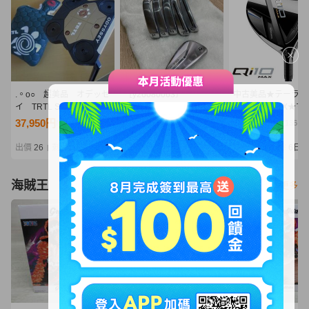
.。o○ 超美品 オデッセ
［y26080063］
中古美品★テーラー
イ TRTL S パター 34
TaylorMade テーラーメ
ド★Qi10 MAX★マ
インチ
イド P770 アイアン
ス フェアウェイウ
37,950円
30,825円
5,250円
NT8,212
NT6,670
NT1,136
#5~9.PW 左利き ゴルフ
★3W 16°★純正カ
クラブ 6点セット
Diamana BLUE TM
出價
26
剩餘
1日
出價
25
剩餘
4日
出價
21
剩餘
6日
|
|
|
A015335-3
(S)★ディアマナ ブ
FW
海賊王
看更多