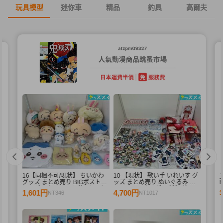
玩具模型
迷你車
精品
釣具
高爾夫
16【同梱不可/現状】 ちいかわ
10 【現状】 歌い手 いれいす グ
く
グッズ まとめ売り BIGボストン
ッズ まとめ売り ぬいぐるみ バ
エ
バッグ、ぬいぐるみ 他 / ちいか
ッジ・キーホルダー 紙類 他
1,601円
4,700円
NT346
NT1017
個
わ