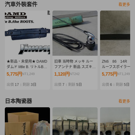
汽車外裝套件
看更多
★新品・未使用★ DAMD
旧車 当時物 メッキ ルー
ZN6 86 14R
ダムド little B. リトルB
フアンテナ 新品 スズキ
ルーフスポイラー
the ROOTS.ザ・ルーツ
フロンテ クーペ 360
［31QF33］
5,775円
1,120円
5,775円
NT1,249
NT242
NT1,249
JB64 ジムニー リア バン
LC10W セルボ SS20 い
パー 外装 エアロ 即納
すゞ ベレット GT GTR
出價
17
剩餘
3日
出價
7
剩餘
5日
出價
6
剩餘
5日
|
|
|
PR90 PR91W FF1 BLミ
ニ
日本陶瓷器
看更多