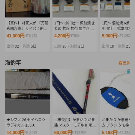
【真作】 林正太郎 『万葉
1円～ 小川壮一 備前焼 ま
1円～ 備前焼 6点ま
彩四方壺』 サイズ：約
とめ 共箱 共布 栞付き ぐ
小川壮一 橋本勘介 
23×18cm 共箱/共布
いみ 酒盃 酒器 酒杯 備前
共布 栞付き ぐい呑み
41,000円
4,200円
5,000円
NT8,872
NT908
NT1,082
栞 陶磁器 花器
酒呑 陶器 陶芸 焼物 木箱
盃 酒杯 酒器 花入 花
34260704-6
工芸品 骨董
器 陶芸 工芸品 骨董
出價
32
剩餘
6日
出價
20
剩餘
2日
出價
18
剩餘
2日
|
|
|
海釣竿
看更多
★シマノ 26 セイハコウ
【未使用】がまかつ がま
がまかつ がま磯 チ
ラディカル 155★
磯 マスターモデルⅡ 尾長
ム チタン タモ枠 45
H-50 No.22073 最高峰モ
モ網付 タモケース
14,000円
60,000円
5,193円
NT3,029
NT12,984
NT1,123