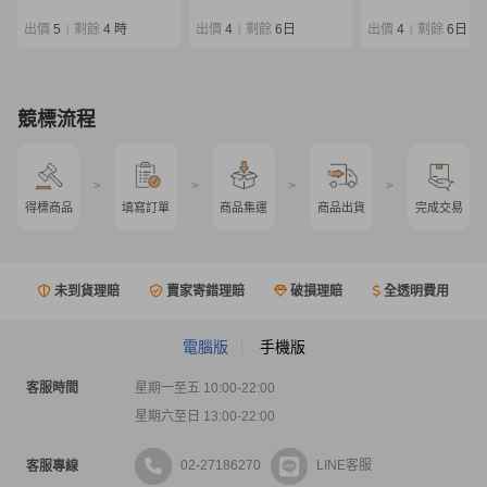
Outrage
出價
5
剩餘
4 時
出價
4
剩餘
6日
出價
4
剩餘
6日
|
|
|
競標流程
>
>
>
>
得標商品
填寫訂單
商品集運
商品出貨
完成交易
未到貨理賠
賣家寄錯理賠
破損理賠
全透明費用
電腦版
手機版
客服時間
星期一至五 10:00-22:00
星期六至日 13:00-22:00
02-27186270
LINE客服
客服專線