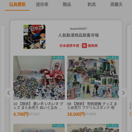
玩具模型
迷你車
精品
釣具
高爾夫
10 【現状】 歌い手 いれいす グ
08 【現状】 呪術廻戦 グッズ ま
デ
ッズ まとめ売り ぬいぐるみ バ
とめ売り アクリルスタンド 他
ル
ッジ・キーホルダー 紙類 他
4,700円
18,500円
NT1017
NT4003