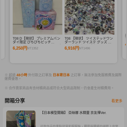
シ
T08 D【現状】 プレミアムバン
T08 【現状】 ツイステッドワン
ダイ限定 ぴちぴちピッチ
ダーランド ツイステ グッズ 缶
Special Memorize e-pitchマイク
バッジ 他 まとめ売り トレイ ア
6,250円
6,916円
NT1352
NT1496
アクアピッチ ,ラブandベリー マ
ズール マレウス 他
ジカルボタン
※ 超過
48小時
外付款之訂單及
日本寄日本
之訂單，無法參加免服務費及國際
運費優惠。
※ 合作賣家商品有含材積商品或符合大型商品限制，仍會產生材積費用。
開箱分享
看更多
【日本模型開箱】 亞絲娜 水精靈 京友禪Ver.
這款作品的重點就是和服服裝，腰帶與腰繩的細節上非常