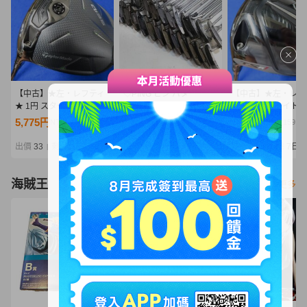
【中古】★左・レフティ
◇PING ピン パター
【中古】★左・レフ
★ 1円 スタート! テーラ
ANSER/ANSER2/ANSE
★ Titleist（タイト
ーメイド 2025 Qi35 ドラ
R3/PAL2/PAL4/ZING2 等
ト）2023 TSR1 
5,775円
18,000円
5,358円
NT1,249
NT3,895
NT1,159
イバー（10.5°）【SR】
まとめ 25本セット アソ
ー（10.0°）【S】T
2025 Diamana BLUE
ート バッグ付き 0804-
AD VF-5
出價
33
剩餘
7日
出價
27
剩餘
6日
出價
23
剩餘
7日
|
|
|
TM50（ブルー）
67Zd@160◇
海賊王
看更多