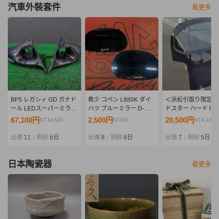
汽車外裝套件
看更多
BP5 レガシィ GD ガナド
希少 コペン L880K ダイ
＜浜松引取り限定＞
ール LEDスーパーミラー
ハツ ブルーミラー D-
ドスター ハードト
ステッカー・取説付き
SPORT DSPORT ロゴ入
M2-1028 軽量 ユー
67,100円
2,500円
20,500円
NT14,520
NT541
NT4,436
り
ＮA ＮＢ
出價
11
剩餘
6日
出價
8
剩餘
6日
出價
7
剩餘
5日
|
|
|
日本陶瓷器
看更多