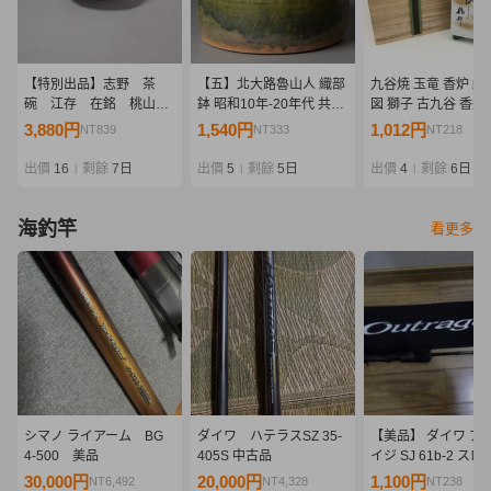
【特別出品】志野 茶
【五】北大路魯山人 織部
九谷焼 玉竜 香炉 細
碗 江存 在銘 桃山時
鉢 昭和10年-20年代 共箱
図 獅子 古九谷 香道
代
無
道具 ● 美術品 古美術
3,880円
1,540円
1,012円
NT839
NT333
NT218
董 伝統 陶芸 インテ
昭和レトロ 現代
出價
16
剩餘
7日
出價
5
剩餘
5日
出價
4
剩餘
6日
|
|
|
【UW060459】＠
海釣竿
看更多
シマノ ライアーム BG
ダイワ ハテラスSZ 35-
【美品】 ダイワ ア
4-500 美品
405S 中古品
イジ SJ 61b-2 ス
ギング ジギングロ
30,000円
20,000円
1,100円
NT6,492
NT4,328
NT238