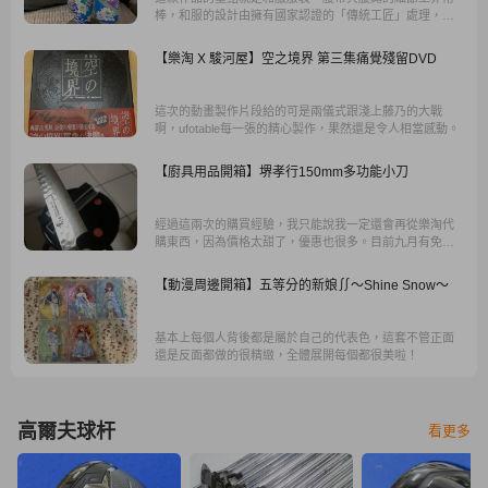
棒，和服的設計由擁有國家認證的「傳統工匠」處理，並
具有以豪華現代的方式表達的特殊配置，將人物的主題和
形象融入了京都的古典表達中。
【樂淘 X 駿河屋】空之境界 第三集痛覺殘留DVD
這次的動畫製作片段給的可是兩儀式跟淺上藤乃的大戰
啊，ufotable每一張的精心製作，果然還是令人相當感動。
【廚具用品開箱】堺孝行150mm多功能小刀
經過這兩次的購買經驗，我只能說我一定還會再從樂淘代
購東西，因為價格太甜了，優惠也很多。目前九月有免服
務費活動以及贈送運費抵用卷，當然還有重要的九月開箱
文募集送500回饋金活動，十分推薦大家使用樂淘代購。
【動漫周邊開箱】五等分的新娘∬～Shine Snow～
基本上每個人背後都是屬於自己的代表色，這套不管正面
還是反面都做的很精緻，全體展開每個都很美啦！
高爾夫球杆
看更多