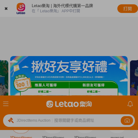
Letao樂淘 | 海外代標代購第一品牌
✖
打開
在「 Letao樂淘」 APP中打開
搜尋關鍵字或商品網址
JDirectItems Auction
|
JDirectItems
JDirectItems
JDirectItems
mercari