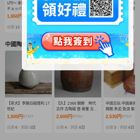
1円～ 未開封 ONE PIECE
【一番くじ】ワンピース
◇未開封 箱イタミ
チョッパー 目指せ海賊フ
-エルバフ編- GIANT
S.H.Figuarts 百獣
ィギュア 全4種
BASH!! Vol.1 C賞 ナミ
ドウ(人獣型) 『ONE
1,650円
3,600円
1,827円
NT357
NT779
NT395
MASTERLISE EXPIECE
PIECE』 フィギュ
2点セット☆未開封
ワンピース 同梱不可
出價
13
剩餘
1日
出價
10
剩餘
3日
出價
6
剩餘
3日
|
|
|
（4787）
スタート
中國陶瓷器
看更多
【茶犬】李朝白磁徳利 17
【久】2368 朝鮮 時代
中国古玩 中国美術 
世紀
古作 古陶磁 壺 骨董 古美
興銘 朱泥 急須 紫砂
術 花器 花入
興紫砂 唐物 時代物 
1,500円
2,600円
2,530円
NT324
NT562
NT547
骨董 古美術品
出價
6
剩餘
3日
出價
4
剩餘
6日
出價
3
剩餘
6日
|
|
|