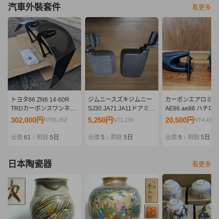
汽車外裝套件
看更多
トヨタ86 ZN6 14-60R
ジムニースズキジムニー
カーボンエアロミラ
TRDカーボンスワンネッ
SJ30.JA71.JA11ドアミラ
AE86 ae86 ハチロ
ク GTウィング MS342-
ー、サイドミラー左右セ
アロミラー トレノ 
302,000円
5,250円
20,500円
NT65,352
NT1,136
NT4,436
18006 廃盤 希少
ット
トヨタ 純正 新品 当
ドリフト 左右セット
出價
61
剩餘
5日
出價
5
剩餘
5日
出價
5
剩餘
5日
|
|
|
後期 旧車
日本陶瓷器
看更多