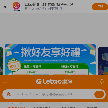
Letao樂淘 | 海外代標代購第一品牌
✖
打開
在「 Letao樂淘」 APP中打開
搜尋關鍵字或商品網址
JDirectItems Auction
|
JDirectItems
JDirectItems
JDirectItems
mercari