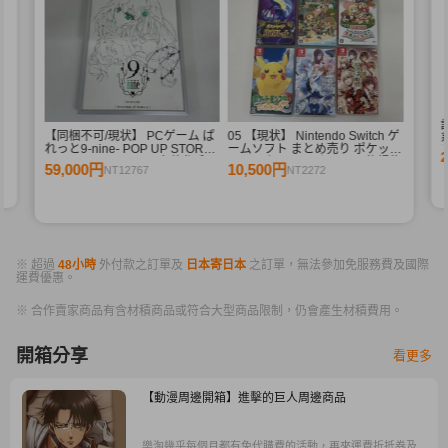
束
訳
【同梱不可/現状】 PCゲーム ぱ
05 【現状】 Nintendo Switch ゲ
れっと9-nine- POP UP STORE
ームソフト まとめ売り ポケット
branches of memory 九條都 和
モンスター バイオレット 牧場物
59,000円
10,500円
NT12767
NT2272
泉つばす 直筆サイン入り プリモ
語 他
アート
※ 超過
48小時
外付款之訂單及
日本寄日本
之訂單，無法參加免服務費及國際
運費優惠。
※ 合作賣家商品有含材積商品或符合大型商品限制，仍會產生材積費用。
開箱分享
看更多
【動漫周邊開箱】進擊的巨人周邊商品
樂淘幾乎每個月都有免代購費的活動，再來運費折抵券及