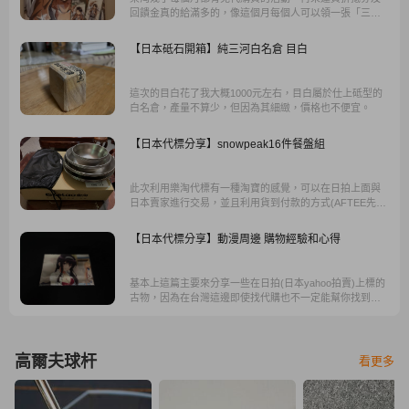
回饋金真的給滿多的，像這個月每個人可以領一張「三公
斤」內免運券再加上兩張運費折抵一百的抵用券，空運一
公斤要兩百多元，直接免費運送三公斤也太佛心了吧！
【日本砥石開箱】純三河白名倉 目白
這次的目白花了我大概1000元左右，目白屬於仕上砥型的
白名倉，產量不算少，但因為其細緻，價格也不便宜。
【日本代標分享】snowpeak16件餐盤組
此次利用樂淘代標有一種淘寶的感覺，可以在日拍上面與
日本賣家進行交易，並且利用貨到付款的方式(AFTEE先享
後付)可以很安心的不會有需要先付款的壓力。
【日本代標分享】動漫周邊 購物經驗和心得
基本上這篇主要來分享一些在日拍(日本yahoo拍賣)上標的
古物，因為在台灣這邊即使找代購也不一定能幫你找到渠
道，而且收費也昂貴，那就只好靠代標網站囉。
高爾夫球杆
看更多