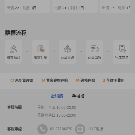
出價
22
剩餘
3日
出價
21
剩餘
3日
出價
17
剩餘
3日
|
|
|
競標流程
>
>
>
>
得標商品
填寫訂單
商品集運
商品出貨
完成交易
未到貨理賠
賣家寄錯理賠
破損理賠
全透明費用
電腦版
手機版
客服時間
星期一至五 10:00-22:00
星期六至日 13:00-22:00
02-27186270
LINE客服
客服專線