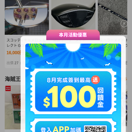
スコッティキャメロン セ
美品 テーラーメイド
テーラーメイド ド
レクト GOLO S5 センタ
Qi4D 10.5° ドライバー ヘ
ー用 スリーブ・グ
ーシャフト ☆ ミラーフィ
ッド 単体 HC付 日本仕様
付シャフト単体 VEN
16,000円
35,500円
1,100円
NT3,462
NT7,682
NT238
ニッシュ！！正規品で
正規品 ヘッドのみ
BLUE VELOCORE
す！
タス ブルー 6S フ
出價
27
剩餘
1日
出價
21
剩餘
3日
出價
18
剩餘
1日
|
|
|
ラ
海賊王
看更多