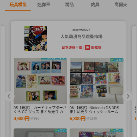
玩具模型
迷你車
精品
釣具
高爾夫
05【現状】 カードキャプターさ
06 【現状】Nintendo DS 3DS
酷
くら CC グッズ まとめ売り カー
まとめ売り ウィッシュルーム リ
X
ドダス マスターズ 初版 木之本
ズム天国 他 本体 箱無しソフト
4,600円
5,300円
NT995
NT1146
桜 少狼 他