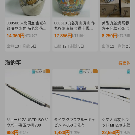
080506 人間国宝 金城次
080518 九谷秀山 秀山 作
美品 九谷焼 萌春 能
郎 壺屋焼 魚 海老文 花器
九谷焼 青粒 金襴手 鳳凰
惠子 色絵 茶碗 まと
花瓶 壺 置物
人物 花鳥画 花瓶 高さ
て 茶道具
14,360円
17,856円
8,250円
NT3,107
NT3,864
NT1,785
45cm 共箱 壺 置物
出價
13
剩餘
5日
出價
12
剩餘
5日
出價
12
剩餘
2日
|
|
|
海釣竿
看更多
リョービ ZAUBER ISO ザ
ダイワ クラブブルーキャ
シマノ 海攻 ヒラメ
ウバー 磯 玉の柄 700
ビン M-350 ※注有
ッド MH270 未使用
683円
1,430円
22,550円
NT147
NT309
NT4,879