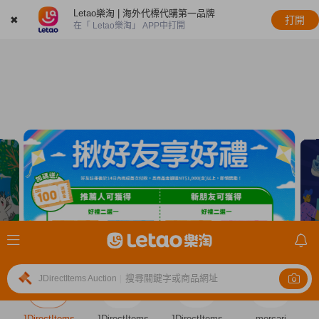
Letao樂淘 | 海外代標代購第一品牌
✖
打開
在「 Letao樂淘」 APP中打開
搜尋關鍵字或商品網址
JDirectItems Auction
|
JDirectItems
JDirectItems
JDirectItems
mercari