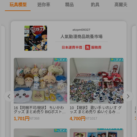
玩具模型
迷你車
精品
釣具
高爾夫
16【同梱不可/現状】 ちいかわ
10 【現状】 歌い手 いれいす グ
く
グッズ まとめ売り BIGボストン
ッズ まとめ売り ぬいぐるみ バ
エ
バッグ、ぬいぐるみ 他 / ちいか
ッジ・キーホルダー 紙類 他
1,701円
4,700円
NT368
NT1017
個
わ