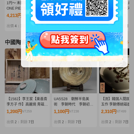
1円～ 未開封 メガハウス
メガハウス エクセレント
MegaHouse P.O.P
ONE PIECE P.O.P たしぎ
モデル P.O.P LIMITED
ロビン ワンピース O
POP DX 雨のシリュウ 海
EDITION ボア・ハンコッ
PIECE フィギュア
4,213円
1,910円
1,320円
NT911
NT413
NT285
軍本部大将 黄猿 ボルサリ
ク Ver.WHITE ワンピース
ウス Portrait.Of.Pira
ーノ
ONE PIECE フィギュア
古 Y11519296
出價
4
剩餘
2日
出價
4
剩餘
1日
出價
3
剩餘
1日
|
|
|
未開封 Y11519299
中國陶瓷器
看更多
【1582】李王家【楽善斎
UA5S28 朝鮮半島美
【流】韓国人間国宝
李方子 作】高麗焼 青磁茶
術 李朝時代 李朝初
五作 李朝傅統磁器
碗「感謝」蓋付 径15cm
期 刷毛目茶碗 古茶
砂大花瓶 幅32cm 
1,200円
1,100円
2,310円
NT259
NT238
NT499
共布 共箱・青磁陽刻竹文
碗 時代茶碗 茶道具
UH847
蓋付茶碗 茶道具 韓国陶芸
出價
2
剩餘
7日
出價
2
剩餘
7日
出價
2
剩餘
7日
|
|
|
朝鮮美術