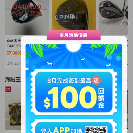
新品未使用ピン PING
美品 最新 2026年
Ping G430 ユーテ
G440 K9.0 ドライバーヘ
PING G440 K ドライバー
ィ TOUR CHROM U
ッド 1Wヘッド単品
10.5度 ヘッド単品
U5 2本セット
57,000円
51,001円
40,500円
NT12,334
NT11,036
NT8,764
出價
20
剩餘
3 時
出價
14
剩餘
7日
出價
13
剩餘
7日
|
|
|
海賊王
看更多