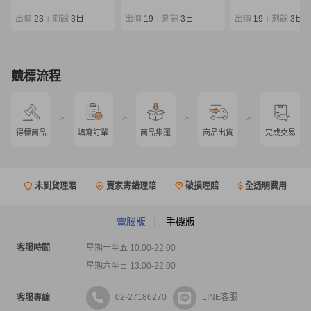
ャメックス スター開
発 釣武者 ロッド コ
出價
23
剩餘
3日
出價
19
剩餘
3日
出價
19
剩餘
3日
|
|
|
ム クエ あら モロコ
競標流程
>
>
>
>
得標商品
填寫訂單
商品集運
商品出貨
完成交易
未到貨理賠
賣家寄錯理賠
破損理賠
全透明費用
電腦版
手機版
客服時間
星期一至五 10:00-22:00
星期六至日 13:00-22:00
02-27186270
LINE客服
客服專線