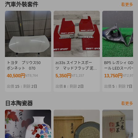
汽車外裝套件
看更多
トヨタ プリウス50
zc33s スイフトスポー
BP5 レガシィ GD 
ボンネット 070
ツ マッドフラップ 泥除
ール LEDスーパー
け
ステッカー・取説付
40,500円
5,350円
13,750円
NT8,764
NT1,157
NT2,975
出價
15
剩餘
2日
出價
8
剩餘
2日
出價
5
剩餘
7日
|
|
|
日本陶瓷器
看更多