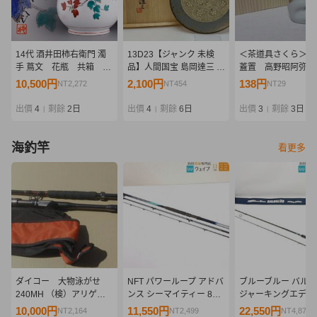
14代 酒井田柿右衛門 濁
13D23【ジャンク 未検
＜茶道具さくら＞三
手 蔦文 花瓶 共箱 共
品】人間国宝 島岡達三 象
蓋置 高野昭阿弥 
布
嵌皿 共箱 栞 益子焼
料：全国一律９７２
10,500円
2,100円
138円
NT2,272
NT454
NT29
複数個口発送でも９
円」
出價
4
剩餘
2日
出價
4
剩餘
6日
出價
3
剩餘
3日
|
|
|
海釣竿
看更多
ダイコー 大物泳がせ
NFT パワーループ アドバ
ブルーブルー バルバ
240MH （検）アリゲー
ンス シーマイティー 80-
ジャーキングエディ
ター 剛樹 CAMEX キ
330
ン 美品
10,000円
11,550円
22,550円
NT2,164
NT2,499
NT4,879