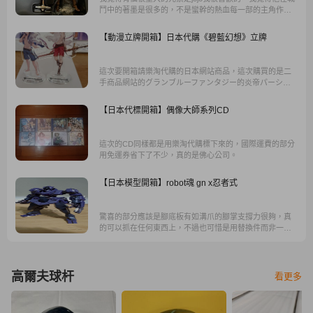
鬥中的著墨是很多的，不是蠻幹的熱血每一部的主角作者
都會讓打鬥變得很鬥智，你會覺得說作者真的下了很多心
思在打鬥方面，從第二部就開始看得到，這也是我相信大
【動漫立牌開箱】日本代購《碧藍幻想》立牌
家為何會喜歡Jojo的原因，所以我還是很喜歡第二部所以就
買了二喬。
這次要開箱請樂淘代購的日本網站商品，這次購買的是二
手商品網站的グランブルーファンタジー的炎帝パーシヴ
ァル泳裝立牌！這個立牌在當初是跟餐廳合作而已以盲抽
形式購買的商品，因為當時沒有跟到(也不相信自己的盲抽
【日本代標開箱】偶像大師系列CD
手氣)，就剛好在二手網站上面看到有在賣泳裝立牌！
這次的CD同樣都是用樂淘代購標下來的，國際運費的部分
用免運券省下了不少，真的是佛心公司。
【日本模型開箱】robot魂 gn x忍者式
驚喜的部分應該是腳底板有如溝爪的腳掌支撐力很夠，真
的可以抓在任何東西上，不過也可惜是用替換件而非一體
式的展開結構，塗裝部分是意外還蠻不錯的，金屬色的塗
裝質感都還不錯，標誌等等的符號也轉印的很精細。
高爾夫球杆
看更多