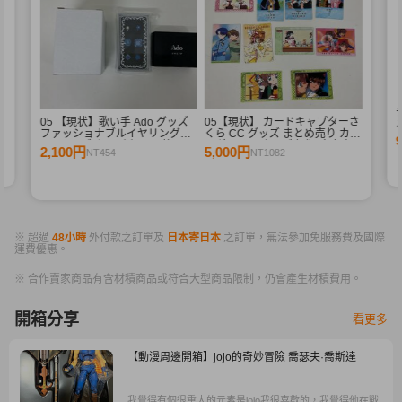
シ
05 【現状】歌い手 Ado グッズ
05【現状】 カードキャプターさ
メ
ファッショナブルイヤリング
くら CC グッズ まとめ売り カー
2ndライブ カムパネルラ 他
ドダス マスターズ 初版 木之本
2,100円
5,000円
NT454
NT1082
桜 少狼 他
※ 超過
48小時
外付款之訂單及
日本寄日本
之訂單，無法參加免服務費及國際
運費優惠。
※ 合作賣家商品有含材積商品或符合大型商品限制，仍會產生材積費用。
開箱分享
看更多
【動漫周邊開箱】jojo的奇妙冒險 喬瑟夫·喬斯達
我覺得有個很重大的元素是jojo我很喜歡的，我覺得他在戰