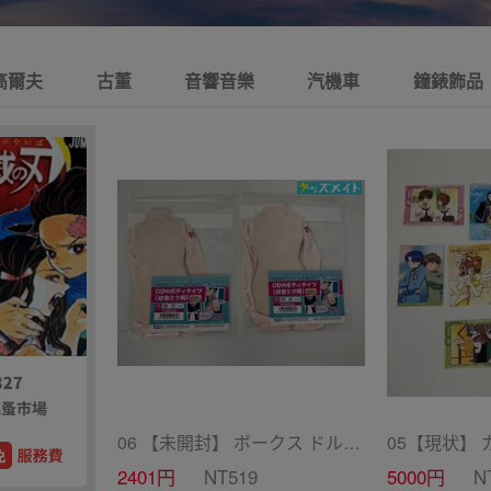
高爾夫
古董
音響音樂
汽機車
鐘錶飾品
06 【未開封】 ボークス ドルフィードリーム ドール衣装 DD用ボディタイツ セミホワイトカラー 初音ミク 2点 A /ドール
2401円
NT519
5000円
N