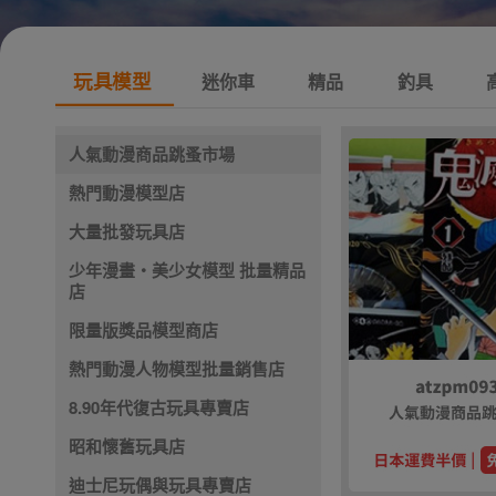
玩具模型
迷你車
精品
釣具
人氣動漫商品跳蚤市場
熱門動漫模型店
大量批發玩具店
少年漫畫・美少女模型 批量精品
店
限量版獎品模型商店
熱門動漫人物模型批量銷售店
8.90年代復古玩具專賣店
昭和懷舊玩具店
迪士尼玩偶與玩具專賣店