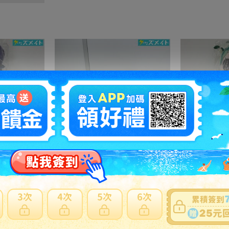
05 【現状】 歌い手 Ado auスマートパスプレミアム コレボレーション コレクション ぬいぐるみ FREEDOM
12 D【未開封】バトルスピリッツ トレーディングカードゲーム プレミアムディーバ BOX 詩姫達の学園祭 まとめ売り
6295円
NT1362
4270円
N
之訂單及
日本寄日本
之訂單，無法參加免服務費及國際運費優惠。
材積商品或符合大型商品限制，仍會產生材積費用。