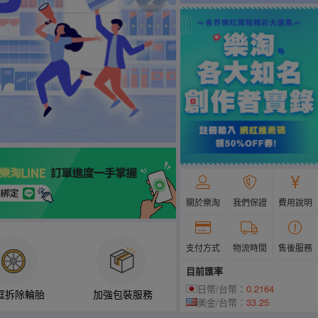
關於樂淘
我們保證
費用說明
支付方式
物流時間
售後服務
目前匯率
日幣/台幣：
0.2164
框拆除輪胎
加強包裝服務
美金/台幣：
33.25