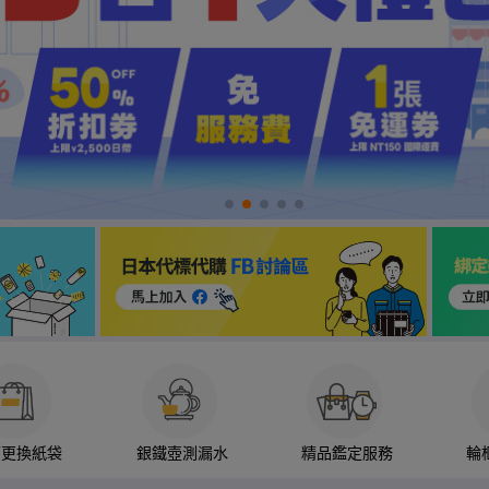
箱更換紙袋
銀鐵壺測漏水
精品鑑定服務
輪