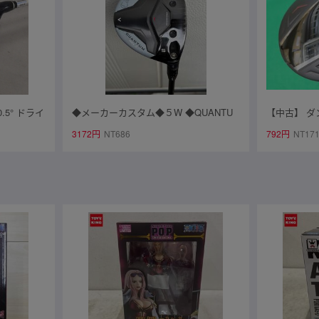
.5° ドライ
◆メーカーカスタム◆５W ◆QUANTU
【中古】 ダン
ックス R 右
M MAX D TENSEI Silver 70-S
スリクソン 
3172円
NT686
792円
NT17
バー付き
ド 3W （1
i 6 HC無し