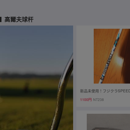
高爾夫球杆
新品未使用！フジクラSPEEDE
T スピーダー ブースト 50 S
1100円
NT238
イド スリーブ付きシャフト 
用 45.5インチ Qi4D