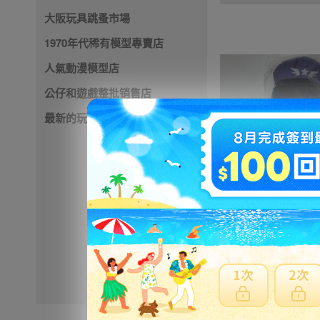
大阪玩具跳蚤市場
1970年代稀有模型專賣店
人氣動漫模型店
公仔和遊戲整批销售店
最新的玩具店
6067円
NT1312
※ 超過
48小時
外付款
※ 優惠賣家商品有含