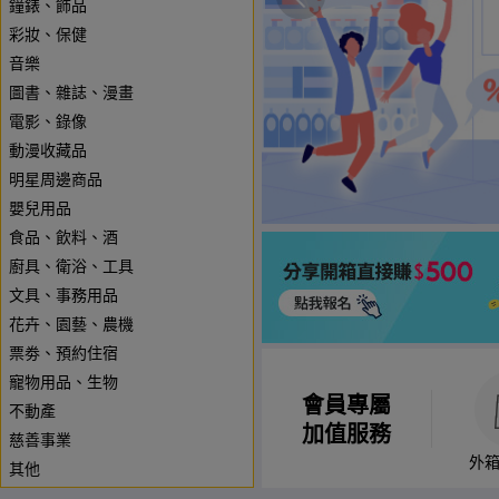
鐘錶、飾品
彩妝、保健
音樂
圖書、雜誌、漫畫
電影、錄像
動漫收藏品
明星周邊商品
嬰兒用品
食品、飲料、酒
廚具、衛浴、工具
文具、事務用品
花卉、園藝、農機
票劵、預約住宿
寵物用品、生物
會員專屬
不動產
加值服務
慈善事業
外
其他