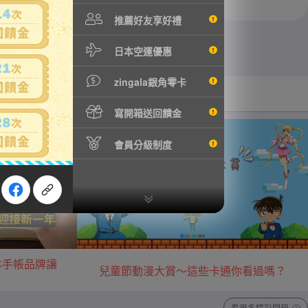
推薦好友享好禮
日本空運優惠
zingala銀角零卡
汽機車用品
音樂/藝術收藏
寫開箱送回饋金
會員分級制度
本手帳品牌讓
兒童節動漫大賞～這些卡通你看過嗎？
看更多精彩開箱