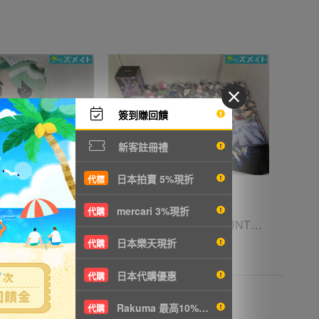
簽到賺回饋
新客註冊禮
日本拍賣 5%現折
代標
mercari 3%現折
代購
06 【現状】 Vtuber ホロライブ セレス・ファウナ ぬいぐるみ
12【同梱不可/現状】 HUNTER×HUNTER グッズ まとめ売り 紙類、マスコット 他
日本樂天現折
代購
T924
5250円
NT1136
日本代購優惠
代購
Rakuma 最高10%現折
代購