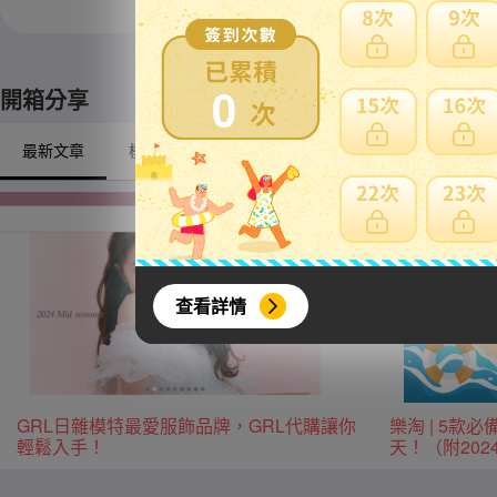
※ 限定自取商品不適
0
開箱分享
最新文章
模型/動漫周邊
戶外/露營
興趣/古董收藏
查看詳情
GRL日雜模特最愛服飾品牌，GRL代購讓你
樂淘 | 5
輕鬆入手！
天！（附20