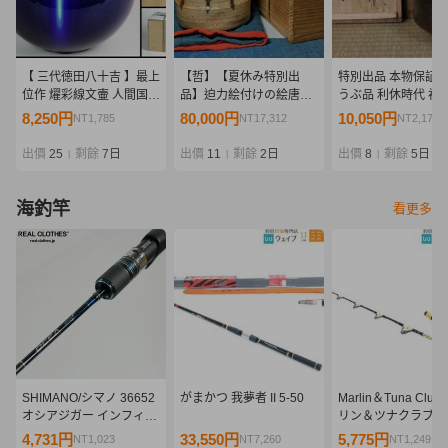
【 三代徳田八十吉 】最上
【哲】【夏休み特別出
特別出品 本物保証 
位作 燿彩線文壷 人間国宝
品】迫力絵付けの絵唐津
うぶ品 利休時代 初代
共箱 保証
筒茶碗（伝世・桃山時
吉左衛門 長次郎作 
8,250円
80,000円
10,050円
NT1,785
NT17,312
NT2,174
代）
九代了入極め 極め箱
箱
出價
25
剩餘
7日
出價
11
剩餘
2日
出價
8
剩餘
5日
|
|
|
海釣竿
看更多
SHIMANO/シマノ 36652
がまかつ 我夢者 II 5-50
Marlin＆Tuna Club
オシアジガー インフィニ
リン＆ツナクラブ 80
ティ B634 ベイトロッド
ローリングロッド
4,731円
33,550円
5,775円
NT1,023
NT7,260
NT1,249