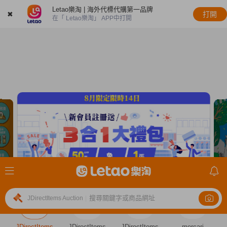
Letao樂淘 | 海外代標代購第一品牌
✖
打開
在「 Letao樂淘」 APP中打開
搜尋關鍵字或商品網址
JDirectItems Auction
|
JDirectItems
JDirectItems
JDirectItems
mercari