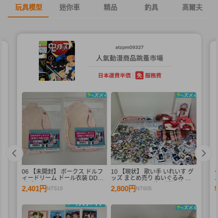
玩具模型
迷你車
精品
釣具
高爾夫
06 【未開封】 ボークス ドルフ
10 【現状】 歌い手 いれいす グ
ィードリーム ドール衣装 DD用
ッズ まとめ売り ぬいぐるみ バ
メ
ボディタイツ セミホワイトカラ
ッジ・キーホルダー 紙類 他
2,401円
2,800円
NT519
NT605
ー 初音ミク 2点 A /ドール