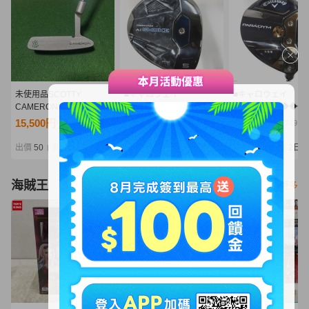
未使用品SCOTTY
■キャロウェイ
■キャロウェイ
CAMERON スコッティキ
■PARADYM Ai SMOKE
■PARADYM ◆◆◆
ャメロン パター Lucky
MAX
5W■5W■SR■TENSE
15,500円
11,650円
5,775円
NT3,354
NT2,521
NT1,249
Clover SELECT ニューポ
5W■5W■S■SPEEDER
for CW(PARADYM 
ート2 ラッキークローバ
NX BLACK 50■中古■1円
訳有中古■1円～
出價
50
剩餘
2日
出價
32
剩餘
2日
出價
28
剩餘
2日
|
|
|
ー33インチ ヘッドカバ
～
ー付き
海賊王
看更多