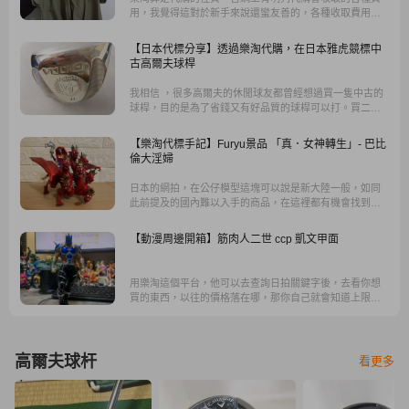
用，我覺得這對於新手來說還蠻友善的，各種收取費用的
說明也很清楚，可以在購買前事先估算商品的金額+代購費
用，再決定是否要購買。
【日本代標分享】透過樂淘代購，在日本雅虎競標中
古高爾夫球桿
我相信 ，很多高爾夫的休閒球友都曾經想過買一隻中古的
球桿，目的是為了省錢又有好品質的球桿可以打。買二手
球桿，想要有多樣的選擇，我覺得日本的雅虎市場是一個
很不錯的交易平台。透過樂淘， 可以從日本依照品牌、型
【樂淘代標手記】Furyu景品 「真．女神轉生」- 巴比
號、年份、價錢高低去搜尋你想要的目標物。讓你買二手
倫大淫婦
球桿的時候，省時又省事，而且還可能買到物超所值的球
桿。
日本的網拍，在公仔模型這塊可以說是新大陸一般，如同
此前提及的國內難以入手的商品，在這裡都有機會找到，
也有可能發現比國內便宜很多的價格，在這邊特別推薦
『樂淘』。
【動漫周邊開箱】筋肉人二世 ccp 凱文甲面
用樂淘這個平台，他可以去查詢日拍關鍵字後，去看你想
買的東西，以往的價格落在哪，那你自己就會知道上限設
在哪，買到算划算。
高爾夫球杆
看更多