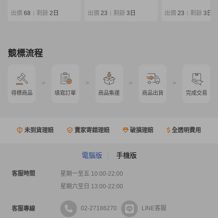
ジギングロッド 同梱
×/220
出價
68
剩餘
2日
出價
23
剩餘
3日
出價
23
剩餘
3日
|
|
|
競標流程
>
>
>
>
得標商品
填寫訂單
商品集運
商品出貨
完成交易
未到貨理賠
賣家寄錯理賠
破損理賠
全透明費用
電腦版
手機版
客服時間
星期一至五 10:00-22:00
星期六至日 13:00-22:00
02-27186270
LINE客服
客服專線