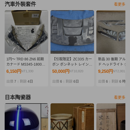
汽車外裝套件
看更多
1円～ TRD 86 ZN6 前期
【引取限定】ZC33S カー
新品 30 後期 アル
カナード MS345-18004
ボン ボンネット レインカ
ド ヘッドライト グ
未使用
バー付き グッドガン
社外 ガーニッシュ 
6,150円
50,000円
9,250円
NT1,330
NT10,820
NT2,001
GoodGun 美品
セット モデリスタ 
出價
7
剩餘
4日
出價
6
剩餘
6日
出價
6
剩餘
6 時
|
|
|
日本陶瓷器
看更多