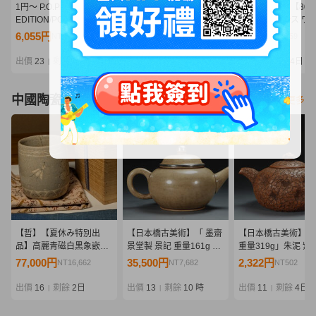
1円～ P.O.P LIMITED
02w27099★1円~ 一番く
Qaz402-099♪【80
EDITION/POP ONE
じ ワンピース -エルバフ
開封]ワンピース ワ
PIECE 黒檻のヒナ 再販
編- GIANT BASH!! Vol.1
コレクタブルフィギ
6,055円
7,425円
1,200円
NT1,310
NT1,606
NT259
ラストワン賞 ロキ ※未開
まとめ売り
封 フィギュア 中古品【牛
出價
23
剩餘
1日
出價
15
剩餘
2日
出價
7
剩餘
4日
|
|
|
久店】
中國陶瓷器
看更多
【哲】【夏休み特別出
【日本橋古美術】「 墨齋
【日本橋古美術】「
品】高麗青磁白黒象嵌蜂
景堂製 景記 重量161g 」
重量319g」朱泥 紫
と菊花文筒茶碗（高麗時
朱泥 紫砂 壺 宜興 紫砂 壷
宜興 紫砂 壷 茶壺 煎
77,000円
35,500円
2,322円
NT16,662
NT7,682
NT502
代・13世紀）
茶壺 煎茶 急須 孟臣 紫泥
須 孟臣 紫泥 水平 清
水平 清 明 紫砂壺 紫砂壷
砂壺 紫砂壷 茶道具
出價
16
剩餘
2日
出價
13
剩餘
10 時
出價
11
剩餘
4日
|
|
|
茶道具