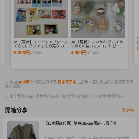
束
05【現状】 カードキャプターさ
08 【現状】 ちいかわ グッズ ぬ
G
くら CC グッズ まとめ売り カー
くぬくの装いマスコット ぴーぽ
ドダス マスターズ 初版 木之本
ぽぬいぐるみ 季節だもんマスコ
5,000円
4,900円
NT1082
NT1060
桜 少狼 他
ット うさぎ ハチワレ 他
※ 超過
48小時
外付款之訂單及
日本寄日本
之訂單，無法參加免服務費及國際
運費優惠。
※ 合作賣家商品有含材積商品或符合大型商品限制，仍會產生材積費用。
開箱分享
看更多
【日本服飾代購】購買Glacier服飾 心得分享
樂淘算是代購的性質，官網上有明列代購會收取的各種費