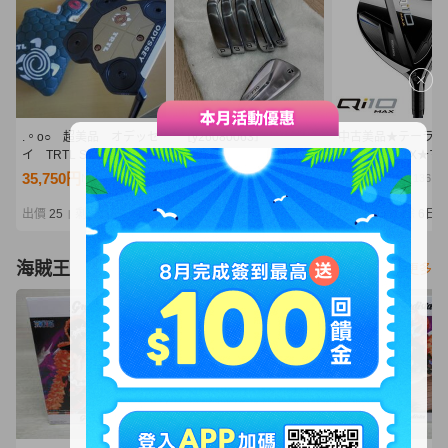
.。o○ 超美品 オデッセ
［y26080063］
中古美品★テーラー
イ TRTL S パター 34
TaylorMade テーラーメ
ド★Qi10 MAX★マ
インチ
イド P770 アイアン
ス フェアウェイウ
35,750円
30,825円
5,250円
NT7,736
NT6,670
NT1,136
#5~9.PW 左利き ゴルフ
★3W 16°★純正カ
クラブ 6点セット
Diamana BLUE TM
出價
25
剩餘
1日
出價
25
剩餘
4日
出價
21
剩餘
6日
|
|
|
A015335-3
(S)★ディアマナ ブ
FW
海賊王
看更多