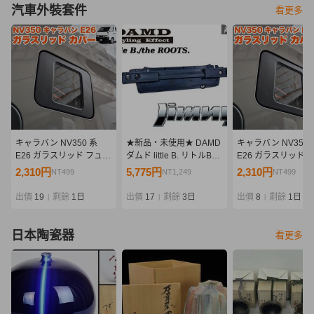
汽車外裝套件
看更多
キャラバン NV350 系
★新品・未使用★ DAMD
キャラバン NV350 
E26 ガラスリッド フュー
ダムド little B. リトルB
E26 ガラスリッド 
エル リッドカバー 給油口
the ROOTS.ザ・ルーツ
エル リッドカバー 
2,310円
5,775円
2,310円
NT499
NT1,249
NT499
キャップ ガソリン カバー
JB64 ジムニー リア バン
キャップ ガソリン 
透明 蓋 ふた スケルトン
パー 外装 エアロ 即納
透明 蓋 ふた スケル
出價
19
剩餘
1日
出價
17
剩餘
3日
出價
8
剩餘
1日
|
|
|
FJ5405
FJ5405
日本陶瓷器
看更多