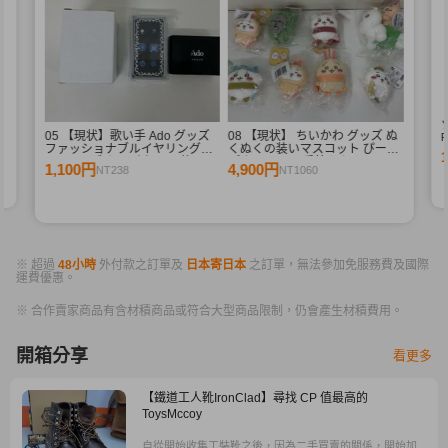
シ
05 【現状】歌い手 Ado グッズ
08 【現状】 ちいかわ グッズ ぬ
R
ファッショナブルイヤリング
くぬくの装いマスコット ぴーぽ
R
2ndライブ カムパネルラ 他
ぽぬいぐるみ 季節だもんマスコ
1,100円
4,900円
NT238
NT1060
ット うさぎ ハチワレ 他
※ 超過
48小時
外付款之訂單及
日本寄日本
之訂單，無法參加免服務費及國際
運費優惠。
※ 合作賣家商品有含材積商品或符合大型商品限制，仍會產生材積費用。
開箱分享
看更多
【鐵道工人靴IronClad】尋找 CP 值最高的
ToysMccoy
自從開始收集工裝靴之後，因為二手買賣的關係，開始加