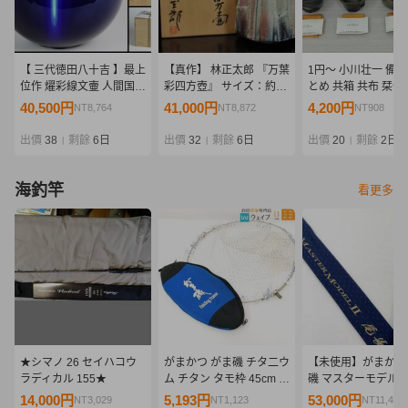
【 三代徳田八十吉 】最上
【真作】 林正太郎 『万葉
1円～ 小川壮一 備前
位作 燿彩線文壷 人間国宝
彩四方壺』 サイズ：約
とめ 共箱 共布 栞付
共箱 保証
23×18cm 共箱/共布
いみ 酒盃 酒器 酒杯
40,500円
41,000円
4,200円
NT8,764
NT8,872
NT908
栞 陶磁器 花器
酒呑 陶器 陶芸 焼物
34260704-6
工芸品 骨董
出價
38
剩餘
6日
出價
32
剩餘
6日
出價
20
剩餘
2日
|
|
|
海釣竿
看更多
★シマノ 26 セイハコウ
がまかつ がま磯 チタ二ウ
【未使用】がまかつ
ラディカル 155★
ム チタン タモ枠 45cm タ
磯 マスターモデルⅡ
モ網付 タモケース付属
H-50 No.22073 
14,000円
5,193円
53,000円
NT3,029
NT1,123
NT11,469