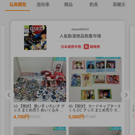
玩具模型
迷你車
精品
釣具
高爾夫
10 【現状】 歌い手 いれいす グ
05【現状】 カードキャプターさ
く
ッズ まとめ売り ぬいぐるみ バ
くら CC グッズ まとめ売り カー
エ
ッジ・キーホルダー 紙類 他
ドダス マスターズ 初版 木之本
4,700円
5,000円
NT1017
NT1082
個
桜 少狼 他