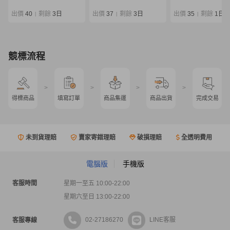
デル マスターモデル
ケース付 0807-04
出價
40
剩餘
3日
出價
37
剩餘
3日
出價
35
剩餘
1日
|
|
|
競標流程
>
>
>
>
得標商品
填寫訂單
商品集運
商品出貨
完成交易
未到貨理賠
賣家寄錯理賠
破損理賠
全透明費用
電腦版
手機版
客服時間
星期一至五 10:00-22:00
星期六至日 13:00-22:00
02-27186270
LINE客服
客服專線