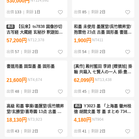
530,000円
NT114,692
歴史遺墨
出價
133
|
剩餘
1日
出價
85
|
剩餘
2日
【伝来】ts7838 図像抄切
和墨 未使用 墨運堂/呉竹精昇堂/
商店
古写経 大蔵経 玄秘抄 釈迦如来
抱雲他 23点 古墨 固形墨 書道具
像 鎌倉時代 堀江知彦極箱 無落
書画材 習字 20260802-15
57,200円
NT12,378
1,900円
NT411
款 仏画 中国
出價
57
|
剩餘
2日
出價
54
|
剩餘
2日
書道用墨 固型墨 墨 固形墨
[真作] 殿村藍田 李詩 [贈張旭] 掛
軸 共箱入 七賢人の一人 師:豊道
春海 日展参事 書道 書家書作 茶
21,600円
NT4,674
62,099円
NT13,438
道 書軸 20260802-50
出價
48
|
剩餘
2日
出價
45
|
剩餘
2日
高級 和墨 寧楽/墨運堂/呉竹精昇
Y3023 墨 「上海墨 徽州桂
商店
堂/玄勝堂/喜寿園 13点 古墨 固
徳 胡開文墨 等 墨 まとめ 734ｇ
形墨 書道具 書画材 習字
中国墨」 書道具 書道墨 中国
18,130円
NT3,923
4,180円
NT904
20260802-16
出價
43
|
剩餘
2日
出價
41
|
剩餘
2日