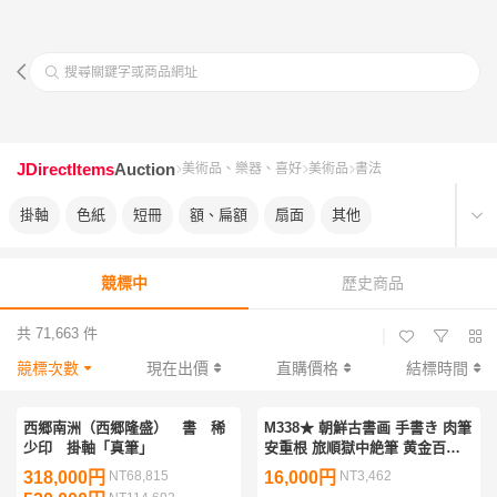
搜尋關鍵字或商品網址
JDirectItems
Auction
美術品、樂器、喜好
美術品
書法
掛軸
色紙
短冊
額、扁額
扇面
其他
競標中
歷史商品
共 71,663 件
|
競標次數
現在出價
直購價格
結標時間
西郷南洲（西郷隆盛） 書 稀
M338★ 朝鮮古書画 手書き 肉筆
少印 掛軸「真筆」
安重根 旅順獄中絶筆 黄金百両
雨不如一教子 漢文書法 断指左
318,000円
NT68,815
16,000円
NT3,462
手掌印入り 大韓独立運動義士