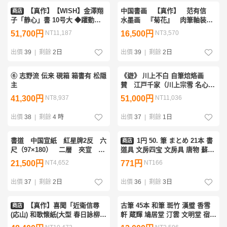
【真作】【WISH】金澤翔
中国書画 【真作】 范有信
商店
子「静心」書 10号大 ◆躍動す
水墨画 『菊花』 肉筆軸装
る筆致・貴重名品 〇天才書家
本人函書
51,700円
NT11,187
16,500円
NT3,570
大河 世界的に活躍 ドラマ「平
清盛」題字 #26073106
出價
39
|
剩餘
2日
出價
39
|
剩餘
2日
⑥ 志野流 伝来 硯箱 箱書有 松隠
《遊》 川上不白 自筆焙烙画
主
賛 江戸千家（川上宗雪 名心
庵）極箱 ◆ 真贋保証 茶道具 保
41,300円
NT8,937
51,000円
NT11,036
管品
出價
38
|
剩餘
4 時
出價
37
|
剩餘
1日
書道 中国宣紙 紅星牌2反 六
1円 50. 筆 まとめ 21本 書
商店
尺（97×180） 二層 夾宣 各
道具 文房四宝 文房具 唐物 蘇州
50枚 1996年（カード有）
湖筆 など 色々 【星見】
21,500円
NT4,652
771円
NT166
出價
37
|
剩餘
2日
出價
36
|
剩餘
3日
【真作】喜聞「近衛信尋
古筆 45本 和筆 斑竹 漢璧 香雪
商店
(応山) 和歌懐紙(大型 春日詠柳先
軒 蔵輝 鳩居堂 汀雲 文明堂 宿浄
花緑 大橋理祐旧蔵)」 1幅 古筆
超長鋒中筆 羊毫 猿毫 画宜筆 中