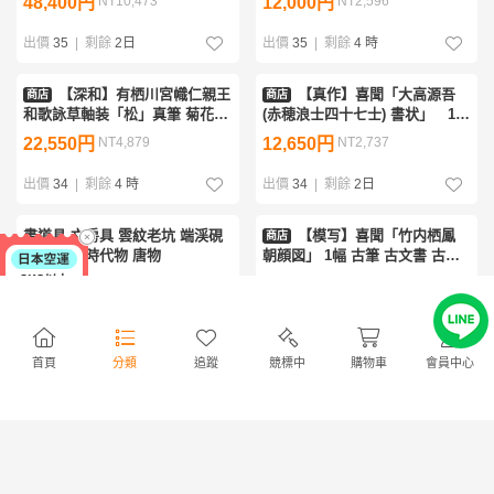
48,400円
NT10,473
12,000円
NT2,596
古文書 古書 能書家 公家 公卿 天
国画 戦前 毛筆 羊毛 中国 美術
皇 茶道 江戸前期
書道 筆
出價
35
|
剩餘
2日
出價
35
|
剩餘
4 時
【深和】有栖川宮幟仁親王
【真作】喜聞「大高源吾
商店
商店
和歌詠草軸装「松」真筆 菊花御
(赤穂浪士四十七士) 書状」 1幅
紋蒔絵軸先（皇室 公家 公卿 堂
古筆 古文書 古書 消息 能書家 武
22,550円
NT4,879
12,650円
NT2,737
上歌人 有栖川流 書家 皇族 宮廷
士 俳諧 子葉 茶道 赤穂藩士 江戸
書道）
前期【再出品】
出價
34
|
剩餘
4 時
出價
34
|
剩餘
2日
書道具 文房具 雲紋老坑 端渓硯
【模写】喜聞「竹内栖鳳
商店
中国古硯 時代物 唐物
朝顔図」 1幅 古筆 古文書 古書
日本画 近代絵画 草花図 夏の風
24,508円
NT5,303
12,650円
NT2,737
景 納涼 霞中庵 文化勲章受章 茶
道 京都 大正～昭和
出價
32
|
剩餘
1日
出價
32
|
剩餘
2日
首頁
分類
追蹤
競標中
購物車
會員中心
BF612「今井凌雪 臨曹全碑」1
［未使用］呉興氏珍蔵墨 光
帖 肉筆 折帖 (検骨董書画掛軸巻
緒 胡開文 書道 古墨 中
物拓本金石拓本法帖古書和本唐
国 唐墨
7,500円
NT1,623
55,200円
NT11,945
本漢籍書道中国)
出價
31
|
剩餘
2日
出價
31
|
剩餘
2日