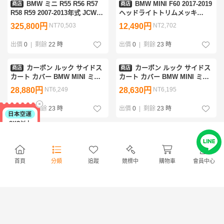
BMW ミニ R55 R56 R57
BMW MINI F60 2017-2019
商店
商店
R58 R59 2007-2013年式 JCWス
ヘッドライトトリムメッキ
タイル カスタム ボディキット
51137388117 51137388118
325,800円
NT70,503
12,490円
NT2,702
出價
0
|
剩餘
22 時
出價
0
|
剩餘
23 時
カーボン ルック サイドス
カーボン ルック サイドス
商店
商店
カート カバー BMW MINI ミニ
カート カバー BMW MINI ミニ
F66 F67 ジョンクーパーワーク
F66 F67 ジョンクーパーワーク
28,880円
NT6,249
28,630円
NT6,195
ス ハッチバック コンバーチブ
ス ハッチバック コンバーチブ
ル
ル
出價
0
|
剩餘
23 時
出價
0
|
剩餘
23 時
BMW ミニ用 R56 S
BMW Mini R56 Cooper S
商店
商店
Clubman用 カーボンファイバ
カーボンファイバー リアウィン
ー製 AQフロントリップスポイ
グ（M7 GTスタイル）ルーフス
129,000円
NT27,915
171,300円
NT37,069
ラー
ポイラー
首頁
分類
追蹤
競標中
購物車
會員中心
出價
0
|
剩餘
1日
出價
0
|
剩餘
1日
カーボン ルック ドアハン
BMW ミニ R50 / R53
商店
商店
ドル パネル カバーBMW MINI
Cooper / S / ONE 用 ルーフス
ミニ F65 クーパーC クーパーS
ポイラー（リアウイング）-FRP
7,480円
NT1,618
73,500円
NT15,905
5DR ハッチバック 穴1
製・未塗装