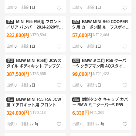
出價
0
|
剩餘
1日
出價
0
|
剩餘
1日
MINI F55 F56用 フロント
BMW MINI R60 COOPER
商店
商店
／リア バンパー 2014-2020年式
S 用 カーボン製 ルーフスポイ
JCWスタイル ボディキット ア
ラー／リアウイング（ダックテ
233,800円
NT50,594
57,600円
NT12,464
ップグレード用 JCW フロント
ールタイプ エアロパーツ）
バンパー・リアバンパー
出價
0
|
剩餘
1日
出價
0
|
剩餘
1日
BMW MINI R56用 JCWス
BMW ミニ用 R56 クーパ
商店
商店
タイル ボディキット アップグ
ーS クラブマン用 AQスタイル
レード フロントバンパー／リア
FRP製 未塗装 フロントリップ
387,500円
NT83,855
99,000円
NT21,423
バンパー／サイドスカート／リ
スポイラー 外装パーツ
アディフューザー
出價
0
|
剩餘
2日
出價
0
|
剩餘
3日
BMW MINI F55 F56 JCW
燃料タンク キャップ カバ
商店
商店
風 エアロキット用 フロント／
ー BMW ミニクーパーS R55
リア バンパー ディフューザー
CLUBMAN クラブマン R56
324,000円
NT70,113
6,330円
NT1,369
エンド
2.0T カースタイリング カスタ
ム アクセサリー
出價
0
|
剩餘
22 時
出價
0
|
剩餘
22 時