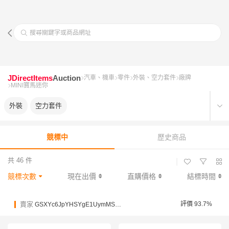
搜尋關鍵字或商品網址
JDirectItems
Auction
汽車、機車
零件
外裝、空力套件
廠牌
MINI寶馬迷你
外裝
空力套件
競標中
歷史商品
共 46 件
|
競標次數
現在出價
直購價格
結標時間
賣家
評價 93.7%
GSXYc6JpYHSYgE1UymMSmukf6qvFc