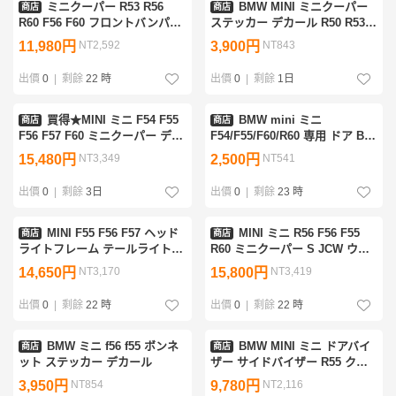
ミニクーパー R53 R56
BMW MINI ミニクーパー
商店
商店
R60 F56 F60 フロントバンパー
ステッカー デカール R50 R53
リップスポイラー スプリッター
R56 R55モデル等 カラー3色有
11,980円
NT2,592
3,900円
NT843
フロントスカートボード
ブラック/レッド/ホワイト フロ
ント&リア2セット
出價
0
|
剩餘
22 時
出價
0
|
剩餘
1日
買得★MINI ミニ F54 F55
BMW mini ミニ
商店
商店
F56 F57 F60 ミニクーパー デコ
F54/F55/F60/R60 専用 ドア BC
レーションカバー フロントグリ
ステッカー フィルム プロテク
15,480円
NT3,349
2,500円
NT541
ルトリム 1 ピース/セット
ター
出價
0
|
剩餘
3日
出價
0
|
剩餘
23 時
MINI F55 F56 F57 ヘッド
MINI ミニ R56 F56 F55
商店
商店
ライトフレーム テールライトフ
R60 ミニクーパー S JCW ウィ
レーム グロスブラック
ンドウライントリムキット ベル
14,650円
NT3,170
15,800円
NT3,419
51712285495 51137449209
トラインカバー 黒
出價
0
|
剩餘
22 時
出價
0
|
剩餘
22 時
BMW ミニ f56 f55 ボンネ
BMW MINI ミニ ドアバイ
商店
商店
ット ステッカー デカール
ザー サイドバイザー R55 クラ
ブマン クーパー クーパーS R56
3,950円
NT854
9,780円
NT2,116
ワン クーパー クーパーS