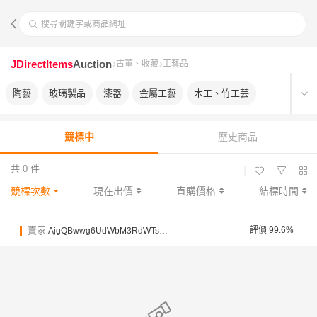
搜尋關鍵字或商品網址
JDirectItems
Auction
古董、收藏
工藝品
陶藝
玻璃製品
漆器
金屬工藝
木工、竹工芸
競標中
歷史商品
共 0 件
|
競標次數
現在出價
直購價格
結標時間
賣家
評價 99.6%
AjgQBwwg6UdWbM3RdWTsejgYpd3eg