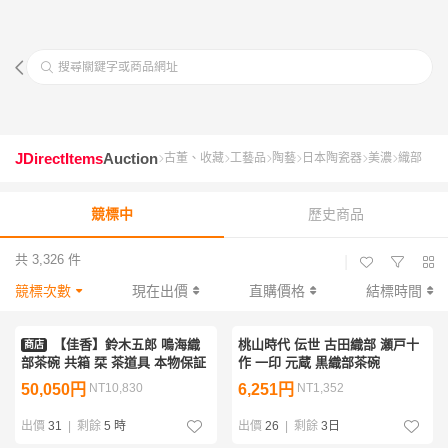
搜尋關鍵字或商品網址
JDirectItems
Auction
古董、收藏
工藝品
陶藝
日本陶瓷器
美濃
織部
競標中
歷史商品
共 3,326 件
|
競標次數
現在出價
直購價格
結標時間
【佳香】鈴木五郎 鳴海織
桃山時代 伝世 古田織部 瀬戸十
商店
部茶碗 共箱 栞 茶道具 本物保証
作 一印 元蔵 黒織部茶碗
50,050円
NT10,830
6,251円
NT1,352
出價
31
|
剩餘
5 時
出價
26
|
剩餘
3日