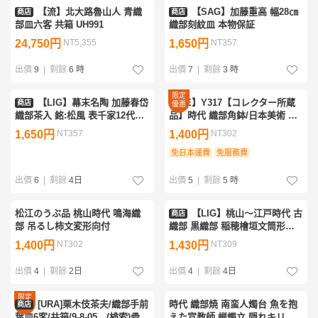
【流】北大路魯山人 青織
【SAG】加藤重高 幅28㎝
商店
商店
部皿六客 共箱 UH991
織部刻紋皿 本物保証
24,750円
NT5,355
1,650円
NT357
出價
9
|
剩餘
6 時
出價
7
|
剩餘
3 時
限定
【LIG】幕末名陶 加藤春岱
【GE】Y317【コレクター所蔵
商店
優惠
織部茶入 銘:松風 表千家12代惺
品】時代 織部角鉢/日本美術 美
斎書付箱 仕覆付 茶道具 茶器 古
濃焼 茶道具 皿 骨董品 時代品 美
1,650円
NT357
1,400円
NT302
美術品 2607.777
術品 古美術品 sd
免日本運費
免服務費
出價
6
|
剩餘
4日
出價
5
|
剩餘
5 時
松江のうぶ品 桃山時代 鳴海織
【LIG】桃山～江戸時代 古
商店
部 吊るし柿文変形向付
織部 黒織部 稲穂檜垣文筒形茶
碗 仕覆付 織部黒 瀬戸黒 引出黒
1,400円
NT302
1,430円
NT309
茶陶 茶道具コレクション 数奇
者収蔵品2607.717
出價
4
|
剩餘
2日
出價
4
|
剩餘
4日
限定
[URA]栗木伎茶夫/織部手前
時代 織部焼 南蛮人燭台 魚を抱
商店
優惠
葉皿6客/共箱/9-8-05 (検索)骨
えた宣教師 蝋燭立 隠れキリシ