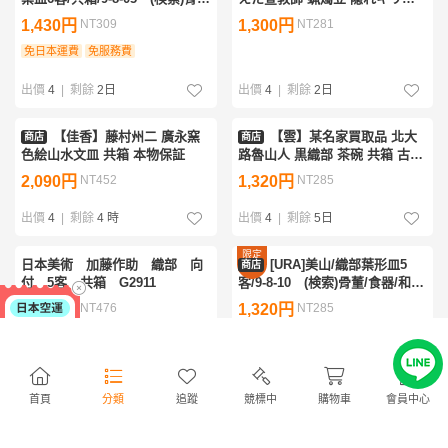
董/食器/和食器/茶碗/蓋茶碗/飯
タン
1,430円
NT309
1,300円
NT281
碗/蓋物/懐石
免日本運費
免服務費
出價
4
|
剩餘
2日
出價
4
|
剩餘
2日
【佳香】藤村州二 廣永窯
【雲】某名家買取品 北大
商店
商店
色絵山水文皿 共箱 本物保証
路魯山人 黒織部 茶碗 共箱 古美
術品(陶々庵八十二寿 茶道
2,090円
NT452
1,320円
NT285
具)BY8301 OTDhbgf
出價
4
|
剩餘
4 時
出價
4
|
剩餘
5日
限定
日本美術 加藤作助 織部 向
[URA]美山/織部葉形皿5
商店
優惠
付 5客 共箱 G2911
客/9-8-10 (検索)骨董/食器/和食
器/向付/小鉢/銘々皿/割烹/置物/
2,200円
NT476
1,320円
NT285
懐石
免日本運費
免服務費
出價
3
|
剩餘
1日
出價
3
|
剩餘
2日
首頁
分類
追蹤
競標中
購物車
會員中心
【古美味】鈴木五郎 織部
鈴木五郎 織部花入 花瓶 華
商店
花入 合わせ箱 茶道具 保証品
道具 陶磁工芸 箱付 時代物