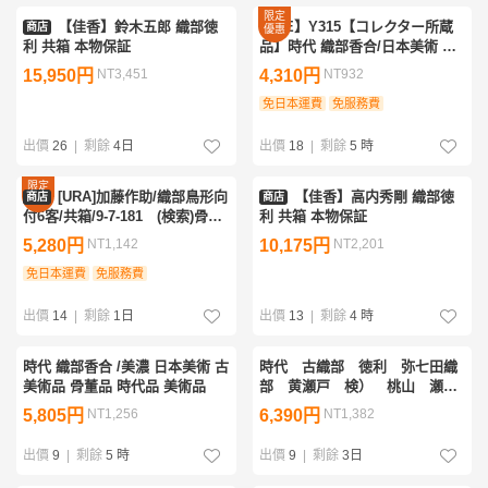
限定
【佳香】鈴木五郎 織部徳
【GE】Y315【コレクター所蔵
商店
優惠
利 共箱 本物保証
品】時代 織部香合/日本美術 美
濃焼 香道具 盒子 蓋物 骨董品 時
15,950円
NT3,451
4,310円
NT932
代品 美術品 古美術品 sd
免日本運費
免服務費
出價
26
|
剩餘
4日
出價
18
|
剩餘
5 時
限定
[URA]加藤作助/織部鳥形向
【佳香】高内秀剛 織部徳
商店
商店
優惠
付6客/共箱/9-7-181 (検索)骨董/
利 共箱 本物保証
食器/和食器/向付/小鉢/銘々皿/割
5,280円
NT1,142
10,175円
NT2,201
烹/置物/懐石
免日本運費
免服務費
出價
14
|
剩餘
1日
出價
13
|
剩餘
4 時
時代 織部香合 /美濃 日本美術 古
時代 古織部 徳利 弥七田織
美術品 骨董品 時代品 美術品
部 黄瀬戸 検） 桃山 瀬戸
黒 黒織部 古志野 古瀬戸
5,805円
NT1,256
6,390円
NT1,382
織部焼 茶碗 李朝
出價
9
|
剩餘
5 時
出價
9
|
剩餘
3日