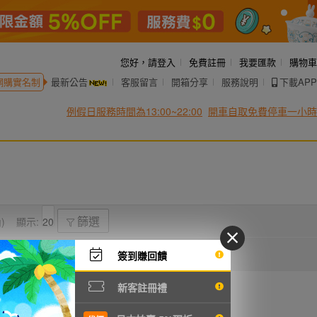
您好，
請登入
免費註冊
我要匯款
購物車
網購實名制
最新公告
客服留言
開箱分享
服務說明
下載APP
例假日服務時間為13:00~22:00
開車自取免費停車一小時
)
顯示:
篩選
簽到賺回饋
新客註冊禮