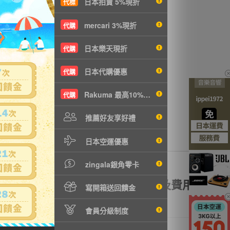
日本拍賣 5%現折
代標
u
沒有商品拍賣
mercari 3%現折
代購
日本樂天現折
代購
日本代購優惠
代購
Rakuma 最高10%現折
代購
推薦好友享好禮
日本空運優惠
zingala銀角零卡
額理賠
全透明資訊及費用
寫開箱送回饋金
會員分級制度