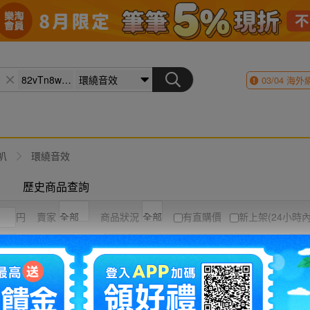
03/04
海外
叭
環繞音效
歷史商品查詢
円
賣家
商品狀況
有直購價
新上架(24小時內
競標高到低
結標時間
圖片
列表