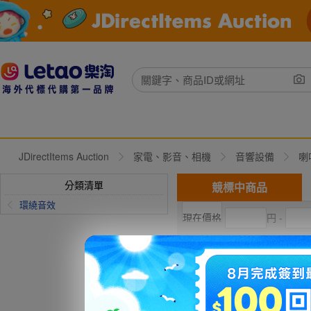
JDirectItems Auction
家電、影音、相機
音響設備
喇
分類清單
競標中商品
環繞音效
円 -
現在出價
直購價