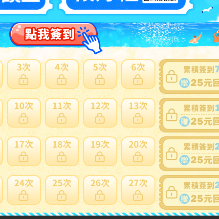
賣家
82vTn8wVGFeusHgLh6kVBWwpSrA7
0~0件 / 0件
跳至
頁
賣家寄錯全額處理
運送損壞全