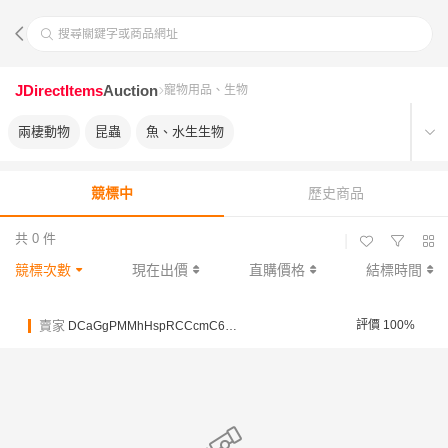
搜尋關鍵字或商品網址
JDirectItems
Auction
寵物用品、生物
兩棲動物
昆蟲
魚、水生生物
競標中
歷史商品
共 0 件
|
競標次數
現在出價
直購價格
結標時間
賣家
評價 100%
DCaGgPMMhHspRCCcmC6N5Ln4gzgLr