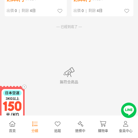
出價
0
|
剩餘
4日
出價
0
|
剩餘
4日
— 已經到底了 —
無符合商品
首頁
分類
追蹤
競標中
購物車
會員中心