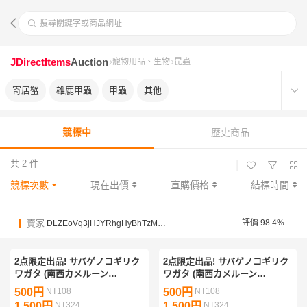
搜尋關鍵字或商品網址
JDirectItems
Auction
寵物用品、生物
昆蟲
寄居蟹
雄鹿甲蟲
甲蟲
其他
競標中
歷史商品
共 2 件
|
競標次數
現在出價
直購價格
結標時間
賣家
評價 98.4%
DLZEoVq3jHJYRhgHyBhTzMef2vT7x
2点限定出品! サバゲノコギリク
2点限定出品! サバゲノコギリク
ワガタ (南西カメルーン
ワガタ (南西カメルーン
Nyassoso産) 完品 ♀ 単品 ① F4
Nyassoso産) 完品 ♀ 単品 ② F4
500円
NT108
500円
NT108
新成虫 未後食
新成虫 未後食
1,500円
NT324
1,500円
NT324