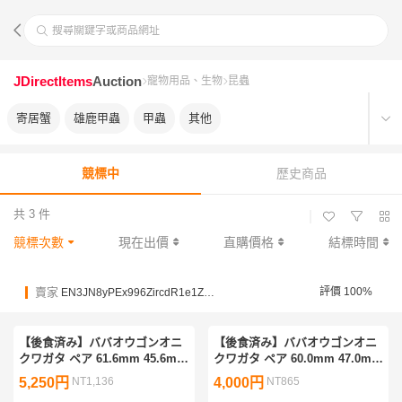
搜尋關鍵字或商品網址
JDirectItems
Auction
寵物用品、生物
昆蟲
寄居蟹
雄鹿甲蟲
甲蟲
其他
競標中
歷史商品
共 3 件
|
競標次數
現在出價
直購價格
結標時間
賣家
評價 100%
EN3JN8yPEx996ZircdR1e1ZvoxxQX
【後食済み】ババオウゴンオニ
【後食済み】ババオウゴンオニ
クワガタ ペア 61.6mm 45.6mm
クワガタ ペア 60.0mm 47.0mm
ババオウゴンオニ
ババオウゴンオニ
5,250円
NT1,136
4,000円
NT865