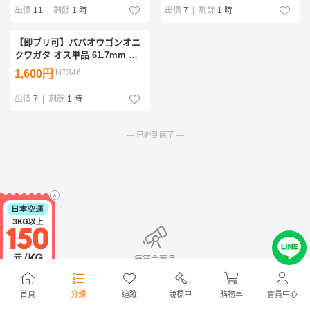
出價
11
|
剩餘
1 時
出價
7
|
剩餘
1 時
【即ブリ可】ババオウゴンオニ
クワガタ オス単品 61.7mm バ
バオウゴンオニ
1,600円
NT346
出價
7
|
剩餘
1 時
— 已經到底了 —
無符合商品
首頁
分類
追蹤
競標中
購物車
會員中心