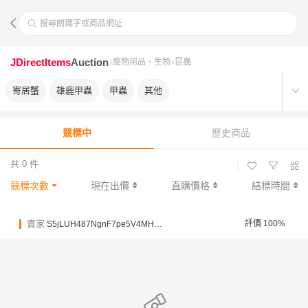
搜尋關鍵字或商品網址
JDirectItems
Auction
寵物用品、生物
昆蟲
寄居蟹
雄鹿甲蟲
甲蟲
其他
競標中
歷史商品
共 0 件
|
競標次數
現在出價
直購價格
結標時間
賣家
評價 100%
S5jLUH487NgnF7pe5V4MHQCRssoy