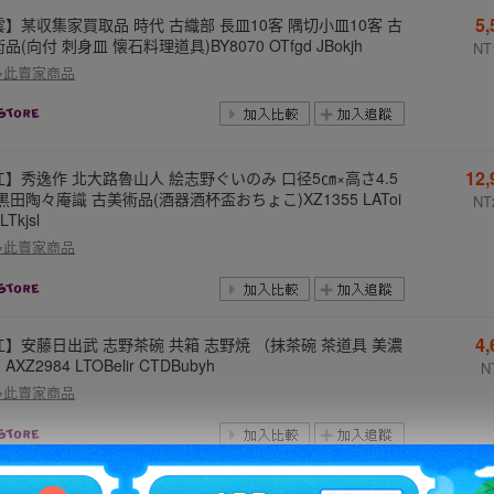
5
雲】某収集家買取品 時代 古織部 長皿10客 隅切小皿10客 古
品(向付 刺身皿 懐石料理道具)BY8070 OTfgd JBokjh
NT
多此賣家商品
12
江】秀逸作 北大路魯山人 絵志野ぐいのみ 口径5㎝×高さ4.5
黒田陶々庵識 古美術品(酒器酒杯盃おちょこ)XZ1355 LAToi
NT
LLTkjsl
多此賣家商品
4
江】安藤日出武 志野茶碗 共箱 志野焼 （抹茶碗 茶道具 美濃
AXZ2984 LTOBelir CTDBubyh
N
多此賣家商品