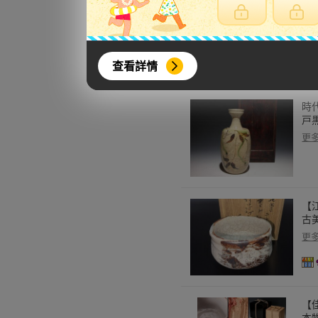
酒器
更
查看詳情
時
戸
更
【江
古美
更
【
本