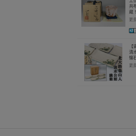
上
共
蔵
更
【宙
清
懐石
更