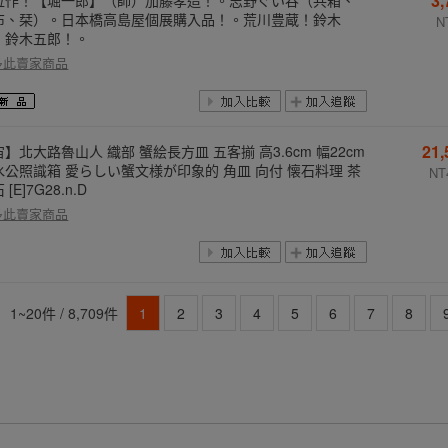
3
位作！【堀一郎】（師）加藤孝造！。志野ぐい呑（共箱、
布、栞）。日本橋高島屋個展購入品！。荒川豊蔵！鈴木
N
！鈴木五郎！。
多此賣家商品
21
】北大路魯山人 織部 蟹絵長方皿 五客揃 高3.6cm 幅22cm
水公照識箱 愛らしい蟹文様が印象的 角皿 向付 懐石料理 茶
NT
 [E]7G28.n.D
多此賣家商品
1~20件 / 8,709件
1
2
3
4
5
6
7
8