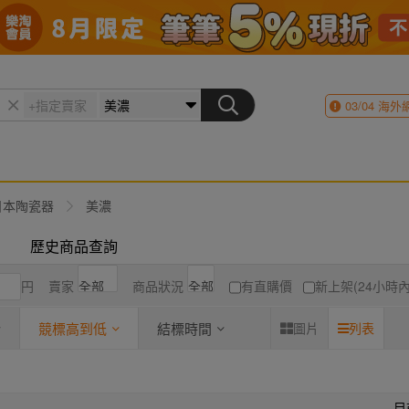
03/04
海外
日本陶瓷器
美濃
歷史商品查詢
円
賣家
商品狀況
有直購價
新上架(24小時內
競標高到低
結標時間
圖片
列表
目