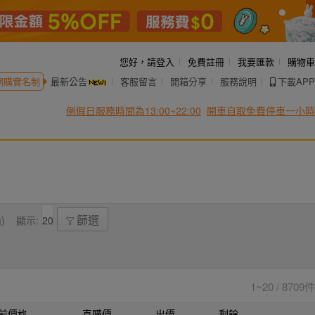
您好，
請登入
免費註冊
我要匯款
購物車
網購實名制
最新公告
客服留言
開箱分享
服務說明
下載APP
例假日服務時間為13:00~22:00
開車自取免費停車一小時
)
顯示:
篩選
1~20 / 8709件
前價格
直購價
出價
剩餘