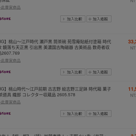
NT
多此賣家商品
33
LIG】桃山～江戸時代 瀬戸黒 筒茶碗 苑雪庵貼紙付塗箱 時代
歌 鏡落ち天正黒 引出黒 美濃国古陶磁器 古美術品 数奇者収
NT
2607.769
多此賣家商品
11
LIG】桃山時代～江戸前期 古志野 絵志野三足鉢 時代箱 菓子
茶道具 織部 コレクター収蔵品 2605.578
NT
多此賣家商品