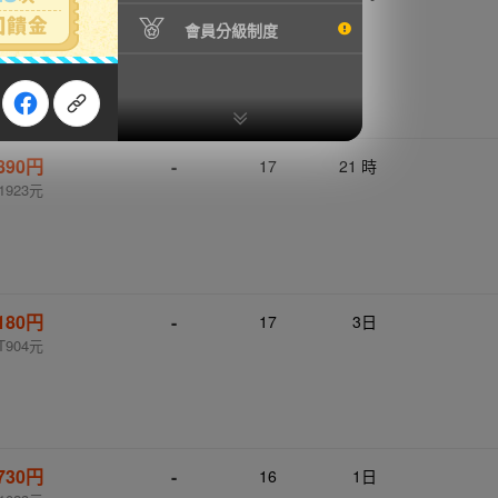
1963元
會員分級制度
,890円
-
17
21 時
1923元
,180円
-
17
3日
T904元
,730円
-
16
1日