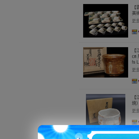
【
美術
更
【
㎝ 
fs 
更
【
焼）
更