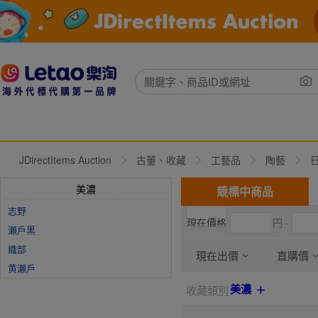
JDirectItems Auction
古董、收藏
工藝品
陶藝
美濃
競標中商品
志野
円 -
瀬戶黒
織部
現在出價
直購價
黄瀬戶
美濃
收藏類別