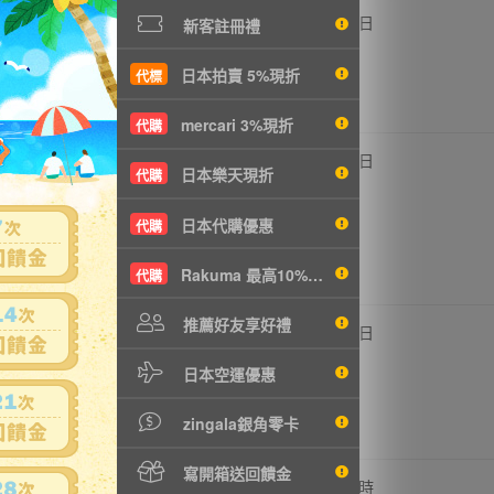
,000円
-
18
5日
新客註冊禮
5410元
日本拍賣 5%現折
代標
mercari 3%現折
代購
,140円
-
18
1日
日本樂天現折
代購
1761元
日本代購優惠
代購
Rakuma 最高10%現折
代購
推薦好友享好禮
,725円
-
18
1日
2320元
日本空運優惠
zingala銀角零卡
寫開箱送回饋金
,075円
-
18
22 時