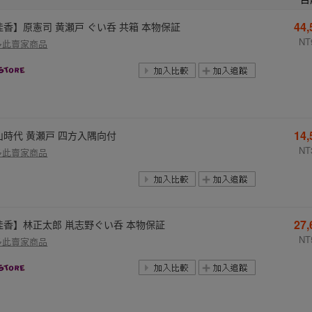
44
佳香】原憲司 黄瀬戸 ぐい呑 共箱 本物保証
NT
多此賣家商品
14
山時代 黄瀬戸 四方入隅向付
NT
多此賣家商品
27
佳香】林正太郎 鼡志野ぐい呑 本物保証
NT
多此賣家商品