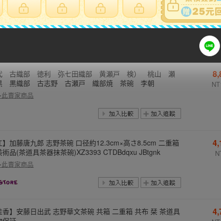
/陶芸/焼き物/作家物&1747000697
NT
多此賣家商品
8
代 古織部 徳利 弥七田織部 黄瀬戸 検） 桃山 瀬
黒 黒織部 古志野 古瀬戸 織部焼 茶碗 李朝
NT
多此賣家商品
4
】加藤唐九郎 志野茶碗 口径約12.3cm×高さ8.5cm 二重箱
術品(茶道具茶器抹茶碗)XZ3393 CTDBdqxu JBtgnk
N
多此賣家商品
4
佳香】安藤日出武 志野華文茶碗 共箱 二重箱 共布 栞 茶道具
物保証