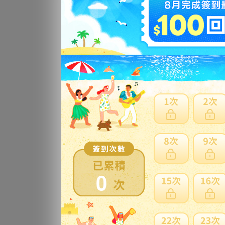
【
更
【
書付
更
【
傷
0
更
☆