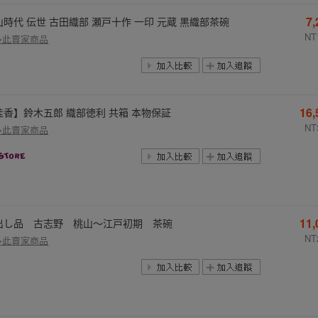
7
山時代 伝世 古田織部 瀬戸十作 一印 元蔵 黒織部茶碗
NT
多此賣家商品
16
佳香】鈴木五郎 織部徳利 共箱 本物保証
NT
多此賣家商品
11
出し品 古志野 桃山～江戸初期 茶碗
NT
多此賣家商品