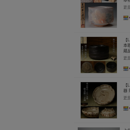
更
【
本
蔵品
更
【
器 
更