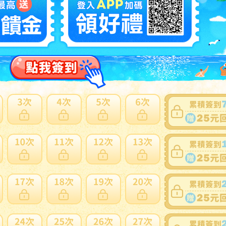
25
 鈴木蔵 】最上位作 志野茶碗 人間国宝 共箱(安藤箱) 保証
NT
多此賣家商品
8
LIG】幕末名陶 加藤春岱 織部茶入 銘:松風 表千家12代惺斎
箱 仕覆付 茶道具 茶器 古美術品 2607.777
NT
多此賣家商品
10
GK】堀一郎 黄瀬戸茶碗 茶道具 共箱 共布 栞 無
 本物保証！
NT
多此賣家商品
9
未使用 加藤亮太郎 美濃焼 紅志野酒呑 共箱・共布付き/陶器/