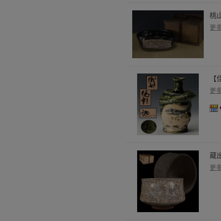
桃
更
【
更
蔵
更