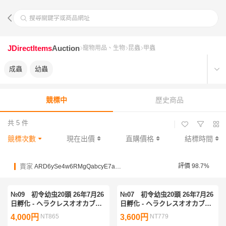
搜尋關鍵字或商品網址
JDirectItems
Auction
寵物用品、生物
昆蟲
甲蟲
成蟲
幼蟲
競標中
歷史商品
共 5 件
|
競標次數
現在出價
直購價格
結標時間
賣家
評價 98.7%
ARD6ySe4w6RMgQabcyE7avuDKcanS
№09 初令幼虫20頭 26年7月26
№07 初令幼虫20頭 26年7月26
日孵化 - ヘラクレスオオカブト
日孵化 - ヘラクレスオオカブト
幼虫 HiroKa系血統 × OAKS系
幼虫 HiroKa系血統 × OAKS系
4,000円
NT865
3,600円
NT779
血統
血統