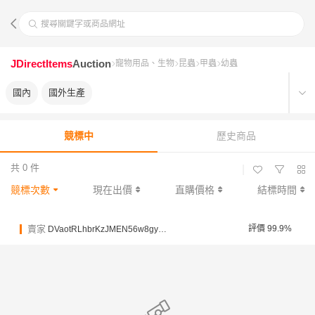
搜尋關鍵字或商品網址
JDirectItems
Auction
寵物用品、生物
昆蟲
甲蟲
幼蟲
國內
國外生產
競標中
歷史商品
共 0 件
|
競標次數
現在出價
直購價格
結標時間
賣家
評價 99.9%
DVaotRLhbrKzJMEN56w8gyRbhHnKa