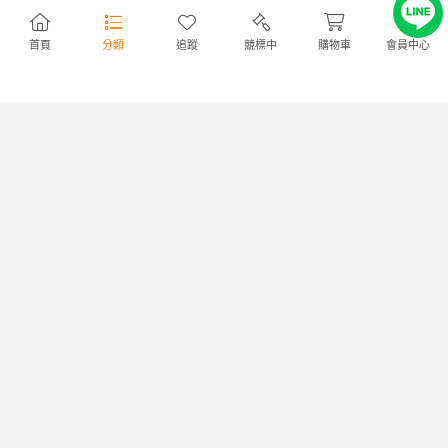
出價
7
|
剩餘
2日
出價
6
|
剩餘
20 時
首頁
分類
追蹤
競標中
購物車
會員中心
限定
シマノ 25 炎月 エクスチュ
シマノ コルトスナイパー
商店
優惠
ーン F-B65ML-S
S1000MH SHIMANO
11,550円
NT2,499
1,400円
NT302
12,000円
NT2,596
免服務費
出價
5
|
剩餘
1日
出價
5
|
剩餘
1日
シマノ オフショアロッド 21ゲ
【エギング実釣済/3.5号可】シ
ームタイプ LJ B62-0(ベイト 2ピ
マノ ルアーマチック S76UL ロ
ース) 新品未使用！
ッドエンド パイプ加工 エギ
6,350円
NT1,374
1,200円
NT259
ング仕様
出價
5
|
剩餘
1日
出價
5
|
剩餘
2日
限定
シマノ ソアレ XR S76UL-
ジャンク品 シマノ 19セフィ
商店
優惠
T 未使用品 ※注有
アSS Ｓ92Ｍ+
111円
NT24
541円
NT117
免服務費