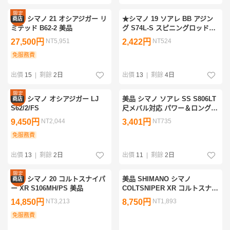
限定
シマノ 21 オシアジガー リ
★シマノ 19 ソアレ BB アジン
商店
優惠
ミテッド B62-2 美品
グ S74L-S スピニングロッド
SHIMANO SoaRe BB AJING 釣
27,500円
NT5,951
2,422円
NT524
り★
免服務費
出價
15
|
剩餘
2日
出價
13
|
剩餘
4日
限定
シマノ オシアジガー LJ
美品 シマノ ソアレ SS S806LT
商店
優惠
S62/2/FS
尺メバル対応 パワー＆ロングデ
ィスタンスモデル
9,450円
NT2,044
3,401円
NT735
免服務費
出價
13
|
剩餘
2日
出價
11
|
剩餘
2日
限定
シマノ 20 コルトスナイパ
美品 SHIMANO シマノ
商店
優惠
ー XR S106MH/PS 美品
COLTSNIPER XR コルトスナイ
パー S100H コルトS 竿 ロッド
14,850円
NT3,213
8,750円
NT1,893
釣り 釣具 フィッシング
免服務費