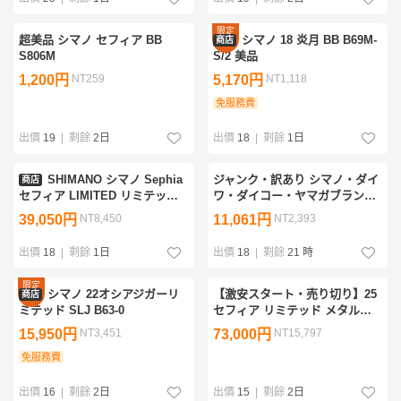
限定
超美品 シマノ セフィア BB
シマノ 18 炎月 BB B69M-
商店
優惠
S806M
S/2 美品
1,200円
NT259
5,170円
NT1,118
免服務費
出價
19
|
剩餘
2日
出價
18
|
剩餘
1日
SHIMANO シマノ Sephia
ジャンク・訳あり シマノ・ダイ
商店
セフィア LIMITED リミテッド
ワ・ダイコー・ヤマガブランク
S83L エギング ロッド ユーズド
ス・メジャークラフト・ジャク
39,050円
NT8,450
11,061円
NT2,393
ソン・スミス シーバスロッドセ
ット 中古
出價
18
|
剩餘
1日
出價
18
|
剩餘
21 時
限定
シマノ 22オシアジガーリ
【激安スタート・売り切り】25
商店
優惠
ミテッド SLJ B63-0
セフィア リミテッド メタルス
ッテ UK-B62-GS
15,950円
NT3,451
73,000円
NT15,797
免服務費
出價
16
|
剩餘
2日
出價
15
|
剩餘
2日