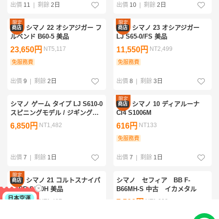
出價
11
|
剩餘
2日
出價
10
|
剩餘
2日
限定
限定
シマノ 22 オシアジガー フ
シマノ 23 オシアジガー
商店
商店
優惠
優惠
ルベンド B60-5 美品
LJ S65-0/FS 美品
23,650円
NT5,117
11,550円
NT2,499
免服務費
免服務費
出價
9
|
剩餘
2日
出價
8
|
剩餘
3日
限定
シマノ ゲーム タイプ LJ S610-0
シマノ 10 ディアルーナ
商店
優惠
スピニングモデル / ジギングロ
CI4 S1006M
ッド 新品未使用！
6,850円
NT1,482
616円
NT133
免服務費
出價
7
|
剩餘
1日
出價
7
|
剩餘
1日
限定
シマノ 21 コルトスナイパ
シマノ セフィア BB F-
商店
優惠
ー BB S100H 美品
B66MH-S 中古 イカメタル
6,875円
NT1,487
7,500円
NT1,623
免服務費