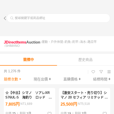
搜尋關鍵字或商品網址
JDirectItems
Auction
運動、戶外休閒
釣魚
釣竿
海水
路亞竿
SHIMANO
競標中
歷史商品
共 1,276 件
|
競標次數
現在出價
直購價格
結標時間
☆【中古】シマノ ソアレXR
【激安スタート・売り切り】シ
S76UL-S 海釣り ロッド 激
マノ 20 セフィア リミテッド メ
安 1円スタート
タルスッテ B65M-S
7,805円
NT1,689
25,500円
NT5,518
出價
25
|
剩餘
1日
出價
19
|
剩餘
2日