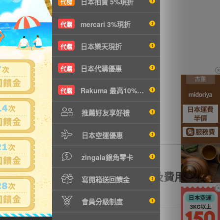
日本拍賣 5%現折
代標
沒有商品拍賣
mercari 3%現折
代購
日本樂天現折
代購
日本代購優惠
代購
Rakuma 最高10%現折
代購
推薦好友享好禮
日本空運優惠
zingala銀角零卡
額理賠
全透明資訊及費用
寫開箱送回饋金
會員分級制度