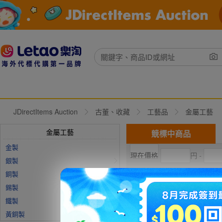
JDirectItems Auction
古董、收藏
工藝品
金屬工藝
金屬工藝
競標中商品
金製
円 -
銀製
銅製
現在出價
直購價
錫製
鐵製
黃銅製