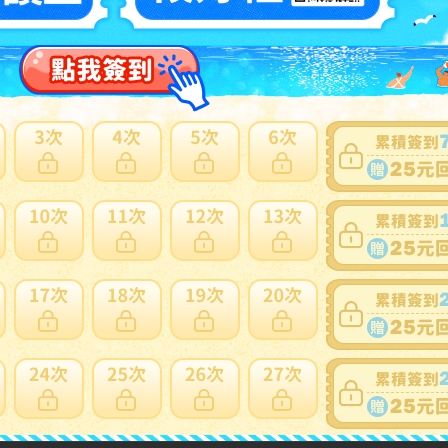
賣家
6pSinukitzss6Tkwp1dc5phyUmRch
0~0件 / 0件
跳至
頁
賣家寄錯全額處理
運送損壞全