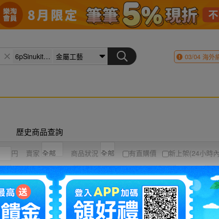
03/04
海外
歷史商品查詢
円
賣家
商品狀況
有直購價
新上架(24小時內
競標高到低
結標時間
圖片
列表