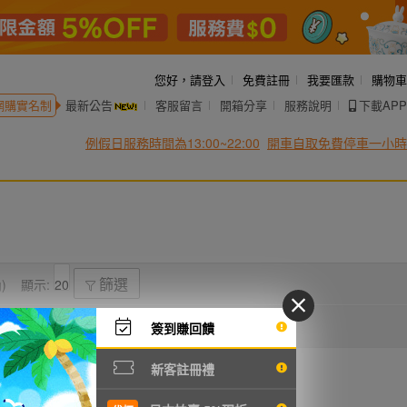
您好，
請登入
免費註冊
我要匯款
購物車
網購實名制
最新公告
客服留言
開箱分享
服務說明
下載APP
例假日服務時間為13:00~22:00
開車自取免費停車一小時
)
顯示:
篩選
簽到賺回饋
新客註冊禮