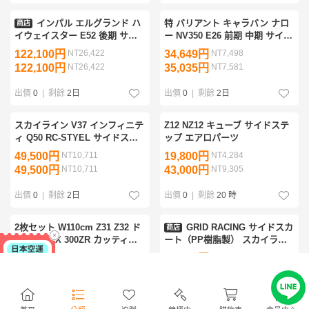
インパル エルグランド ハ
特 バリアント キャラバン ナロ
商店
イウェイスター E52 後期 サイ
ー NV350 E26 前期 中期 サイド
ドステップ
プロテクター スポイラー エア
122,100円
NT26,422
34,649円
NT7,498
ロ 特得 109x2.jp
122,100円
NT26,422
35,035円
NT7,581
出價
0
|
剩餘
2日
出價
0
|
剩餘
2日
スカイライン V37 インフィニテ
Z12 NZ12 キューブ サイドステ
ィ Q50 RC-STYEL サイドスカ
ップ エアロパーツ
ート(FRP)
49,500円
NT10,711
19,800円
NT4,284
49,500円
NT10,711
43,000円
NT9,305
出價
0
|
剩餘
2日
出價
0
|
剩餘
20 時
2枚セット W110cm Z31 Z32 ド
GRID RACING サイドスカ
商店
ア用 300ZX 300ZR カッティン
ート（PP樹脂製） スカイライ
グ ステッカー デカール
ン GT-R BNR34 RE-34-SSK
5,000円
NT1,082
94,050円
NT20,352
(337101008
5,000円
NT1,082
94,050円
NT20,352
出價
0
|
剩餘
4日
出價
0
|
剩餘
6日