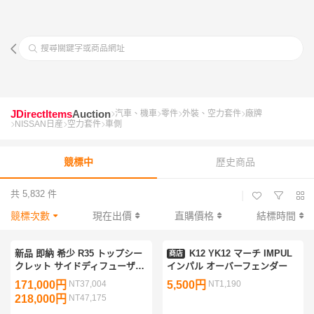
搜尋關鍵字或商品網址
JDirectItems
Auction
汽車、機車
零件
外裝、空力套件
廠牌
NISSAN日産
空力套件
車側
競標中
歷史商品
共 5,832 件
|
競標次數
現在出價
直購價格
結標時間
新品 即納 希少 R35 トップシー
K12 YK12 マーチ IMPUL
商店
クレット サイドディフューザー
インパル オーバーフェンダー
サイドステップ カーボン
171,000円
NT37,004
5,500円
NT1,190
TOPSECRET GT-R
218,000円
NT47,175