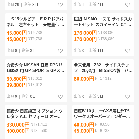
出價
29
|
剩餘
3日
出價
1
|
剩餘
4日
Ｓ15シルビア ＦＲＰドアパ
NISMO ニスモ サイドスカ
商店
ネル 左右セット ★軽量化
ートセット スカイライン GT-R
補修 傷隠し レストア 競
BCNR33 76410-RS595 ニッサン
45,000円
NT9,738
176,000円
NT38,086
技 タイムアタック★
(660102063
45,000円
NT9,738
176,000円
NT38,086
出價
0
|
剩餘
3日
出價
0
|
剩餘
1日
☆希少☆ NISSAN 日産 RPS13
◆未使用 Z32 サイドステッ
180SX 用 GP SPORTS GPスポ
プ 2by2用 MISSION製 パー
ーツ G-SONIC サイドステップ
ルホワイト◆
39,800円
NT8,612
80,000円
NT17,312
左右 サイド エアロ スカート
39,800円
NT8,612
S13 PS13 ワンビア
出價
0
|
剩餘
6日
出價
0
|
剩餘
3日
超希少 日産純正 オプション ウ
日産B110サニーGX-5用社外TS
レタン A31 セフィーロ オーテ
ワークスオーバーフェンダー４
ック autech c33 ローレル サイ
枚 旧車当時物 他車種流用
330,000円
NT71,412
40,000円
NT8,656
ドステップ スカート エアロ バ
B122サニトラ 1998年パールピ
400,000円
NT86,560
45,000円
NT9,738
ンパー cefiro
ンク塗装 長期保管品