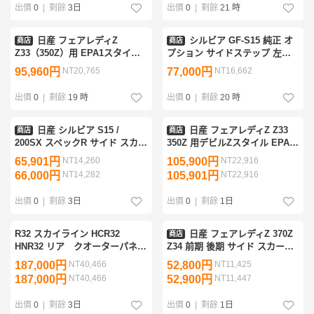
出價
0
|
剩餘
3日
出價
0
|
剩餘
21 時
日産 フェアレディZ
シルビア GF-S15 純正 オ
商店
商店
Z33（350Z）用 EPA1スタイル
プション サイドステップ 左右
FRP 製 開口デザイン フロント
セット WV2 希少 レア 個人宅様
95,960円
NT20,765
77,000円
NT16,662
フェンダー（左右）カスタムパ
配送不可 営業所止め可 (OP/サ
ーツ
イドスカート
出價
0
|
剩餘
19 時
出價
0
|
剩餘
20 時
日産 シルビア S15 /
日産 フェアレディZ Z33
商店
商店
200SX スペックR サイド スカ
350Z 用デビルZスタイル EPA
ート スポイラー /サイド スプリ
ンフロントフェンダー FRP
65,901円
NT14,260
105,900円
NT22,916
ッター ディフューザー アンダ
66,000円
NT14,282
105,901円
NT22,916
ー エプロン
出價
0
|
剩餘
3日
出價
0
|
剩餘
1日
R32 スカイライン HCR32
日産 フェアレディZ 370Z
商店
HNR32 リア クオーターパネ
Z34 前期 後期 サイド スカート
ル 新品！！ ※ 基本的に発送
ディフューザー / サイド スプリ
187,000円
NT40,466
52,800円
NT11,425
不可 引取限定 ※
ッタ― エプロン アンダー ステ
187,000円
NT40,466
52,900円
NT11,447
ップ スポイラー
出價
0
|
剩餘
3日
出價
0
|
剩餘
1日