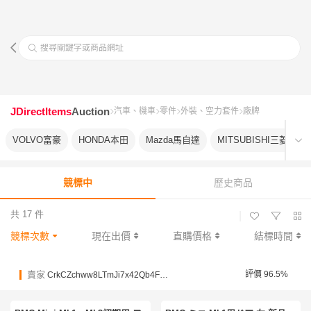
搜尋關鍵字或商品網址
JDirectItems
Auction
汽車、機車
零件
外裝、空力套件
廠牌
VOLVO富豪
HONDA本田
Mazda馬自達
MITSUBISHI三菱
競標中
歷史商品
共 17 件
|
競標次數
現在出價
直購價格
結標時間
賣家
評價 96.5%
CrkCZchww8LTmJi7x42Qb4Fm7v8C4