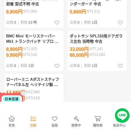
前後 型式不明 中古
ンダーガード 中古
8,800円
NT1,904
5,600円
NT1,211
出價
0
|
剩餘
23 時
出價
0
|
剩餘
1日
BMC Mini モーリスクーパー
ダットサン SPL310用ドアガラ
Mk1 トランクバッチ リプロ 中
ス左右 当時物 中古
古 COOPER
8,900円
NT1,925
33,000円
NT7,141
9,900円
NT2,142
66,000円
NT14,282
出價
0
|
剩餘
1日
出價
0
|
剩餘
1日
ローバーミニ Aポストスティフ
ナーパネル左 ヘリテイジ製 新
品
13,800円
NT2,986
15,800円
NT3,419
出價
0
|
剩餘
1日
首頁
分類
追蹤
競標中
購物車
會員中心
— 已經到底了 —