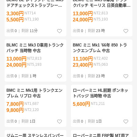
ドアチェックストラップシール
クバッチ モーリス 日英自動車
MGローバー 純正
当時物中古
3,300円
NT714
13,000円
NT2,813
5,500円
NT1,190
24,000円
NT5,193
出價
0
|
剩餘
11分
出價
0
|
剩餘
23 時
BLMC ミニ Mk3 D車用トランク
BMC ミニ Mk1 '66年 850 トラ
バッチ 当時物 中古
ンクエンブレム 中古
13,000円
NT2,813
11,100円
NT2,402
24,000円
NT5,193
23,400円
NT5,063
出價
0
|
剩餘
1 時
出價
0
|
剩餘
23 時
BMC ミニ Mk1用 トランクエン
ローバーミニ HL前期 ボンネッ
ブレム リプロ 中古
トバッジ 当時物 中古
7,800円
NT1,687
5,600円
NT1,211
9,800円
NT2,120
出價
0
|
剩餘
1日
出價
0
|
剩餘
1日
ジムニー用 ステンレスバンパー
ローバーミニ用 FRP製 MT用ア