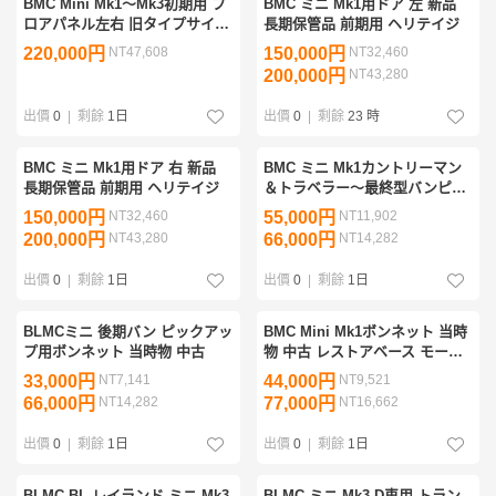
BMC Mini Mk1〜Mk3初期用 フ
BMC ミニ Mk1用ドア 左 新品
ロアパネル左右 旧タイプサイド
長期保管品 前期用 ヘリテイジ
シル付き 高品質 長期保管品 新
220,000円
NT47,608
150,000円
NT32,460
品
200,000円
NT43,280
出價
0
|
剩餘
1日
出價
0
|
剩餘
23 時
BMC ミニ Mk1用ドア 右 新品
BMC ミニ Mk1カントリーマン
長期保管品 前期用 ヘリテイジ
＆トラベラー〜最終型バンピッ
クアップまで リアロアバランス
150,000円
NT32,460
55,000円
NT11,902
パネル左右セット 希少ヘリテイ
200,000円
NT43,280
66,000円
NT14,282
ジ純正品
出價
0
|
剩餘
1日
出價
0
|
剩餘
1日
BLMCミニ 後期バン ピックアッ
BMC Mini Mk1ボンネット 当時
プ用ボンネット 当時物 中古
物 中古 レストアベース モーリ
ス系
33,000円
NT7,141
44,000円
NT9,521
66,000円
NT14,282
77,000円
NT16,662
出價
0
|
剩餘
1日
出價
0
|
剩餘
1日
BLMC BL レイランド ミニ Mk3
BLMC ミニ Mk3 D車用 トラン