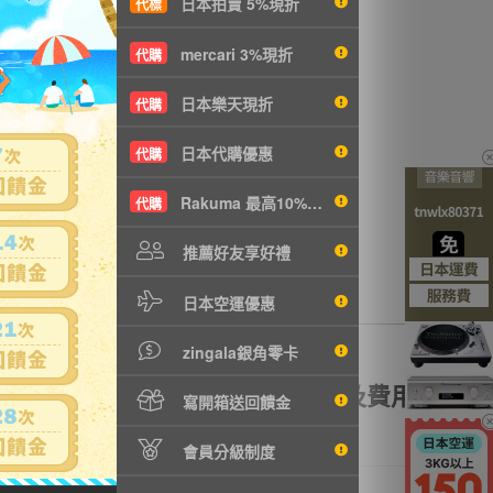
日本拍賣 5%現折
代標
沒有商品拍賣
mercari 3%現折
代購
日本樂天現折
代購
日本代購優惠
代購
Rakuma 最高10%現折
代購
推薦好友享好禮
日本空運優惠
zingala銀角零卡
額理賠
全透明資訊及費用
寫開箱送回饋金
會員分級制度