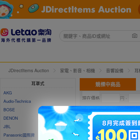
JDirectItems Auction
家電、影音、相機
音響設備
耳
耳罩式
競標中商品
AKG
円 -
Audio-Technica
BOSE
現在出價
直購價
DENON
JBL
Panasonic國際牌