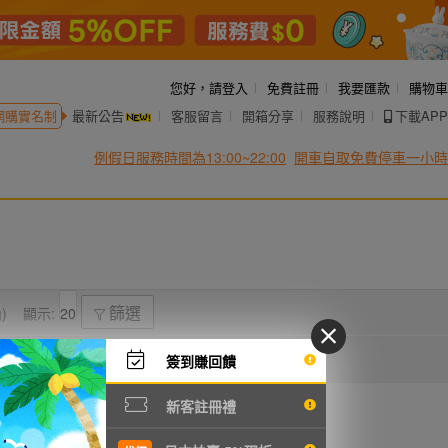
您好，
請登入
免費註冊
我要匯款
購物車
網購實名制
最新公告
客服留言
開箱分享
服務說明
下載APP
例假日服務時間為13:00~22:00
開車自取免費停車一小時
)
顯示:
篩選
簽到賺回饋
新客註冊禮