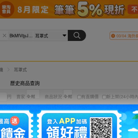
03/04
海外
機
耳罩式
歷史商品查詢
円
賣家
商品狀況
有直購價
新上架(24小時內
競標高到低
結標時間
圖片
列表