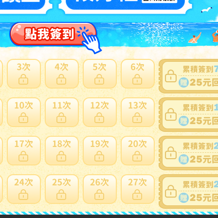
賣家
BkMfVijyJqLhTgPw3AwyF2MfRpfif
0~0件 / 0件
跳至
頁
賣家寄錯全額處理
運送損壞全