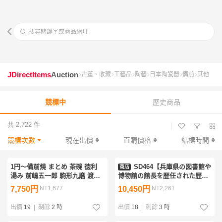
搜尋關鍵字或商品網址
JDirectItems
Auction
古董、收藏
工藝品
陶藝
日本陶瓷器
備前
其他
競標中
歷史商品
共 2,722 件
|
競標次數
現在出價
直購價格
結標時間
1円～備前焼 まとめ 茶碗 徳利
SD464【兵庫県の図書館や
商店
湯み 前嶋五一郎 駒形九磨 渡辺
博物館の館長を歴任された歴史
琢磨 的野智士 多久守 竹内靖之
研究家遺族委託品】掛軸 古
7,750円
NT1,677
10,450円
NT2,261
各見政峰 陶器 酒器 茶器 在銘
画 誰袖 日本画 優品
出價
19
|
剩餘
2 時
出價
18
|
剩餘
3 時