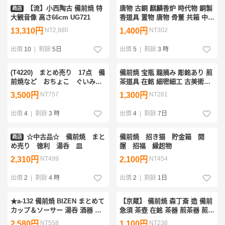
【流】小西陶古 備前焼 特
唐物 古銅 麒麟香炉 時代物 銅製
商店
大観音像 高さ66cm UG721
香道具 置物 唐物 骨董 共箱 中国
美術 古物保証（銅器 青銅器 仏
13,310円
NT2,880
1,400円
NT302
像 清朝 置物
出價
10
|
剩餘
5日
出價
5
|
剩餘
3 時
(T4220) まとめ売り 17点 備
備前焼 宝瓶 龍摘み 彫銘あり 煎
前焼など おちょこ ぐいみ
茶道具 在銘 細密細工 古美術品
コップ いろいろまとめて
[e934]
3,500円
NT757
1,300円
NT281
出價
4
|
剩餘
3 時
出價
4
|
剩餘
7日
☆中古品☆ 備前焼 まと
備前焼 招き猫 貯金箱 開
商店
め売り 徳利 湯呑 皿
運 招福 縁起物
2,310円
NT499
2,100円
NT454
出價
2
|
剩餘
4 時
出價
2
|
剩餘
1日
★a-132 備前焼 BIZEN まとめて
【京蔵】 備前焼 森丁斎 造 備前
カップ＆ソーサー 湯呑 酒器 徳
急須 茶壺 在銘 茶器 煎茶器 煎茶
利 お猪口 盃 酒盃 花瓶 花差し
道具 骨董品 古美術 時代古玩 時
2,580円
NT558
1,100円
NT238