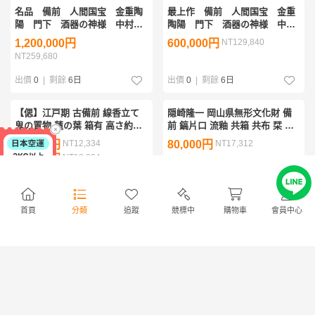
名品 備前 人間国宝 金重陶
最上作 備前 人間国宝 金重
陽 門下 酒器の神様 中村六
陶陽 門下 酒器の神様 中村
郎 窯変 酒器 ぐい呑み ぐい
六郎 窯変徳利 黒田陶苑 個
1,200,000円
600,000円
NT129,840
呑 徳利 岡山天満屋 個展作
展作 中村眞 鑑定書 真っ赤
NT259,680
品 眞 鑑定書
出價
0
|
剩餘
6日
出價
0
|
剩餘
6日
【偲】江戸期 古備前 線香立て
隠崎隆一 岡山県無形文化財 備
鬼の置物 蓮の葉 箱有 高さ約
前 鎬片口 流釉 共箱 共布 栞 窯
11.3cm コレクション 陶器 r-
変 酒注 師 人間国宝 伊勢
57,000円
NT12,334
80,000円
NT17,312
1612
崎淳
57,000円
NT12,334
出價
0
|
剩餘
2日
出價
0
|
剩餘
6日
首頁
分類
追蹤
競標中
購物車
會員中心
最上作 安倍安人 備前 伊部
備前焼 追悼 最上作 銘 不
酒呑 ぐい呑 酒器 共箱 共布
老 備前 人間国宝 伊勢崎
二重箱 古備前 写し 玉垂れ
淳 個展作 備前壺 2002 広島
80,000円
NT17,312
220,000円
NT47,608
そごう 土て炎の輝き 出品作
出價
0
|
剩餘
6日
出價
0
|
剩餘
6日
特大 備前 寒風大窯 特注
安倍安人 備前 ぐい呑 酒器