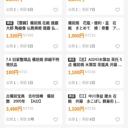
花入 茶器 容器 和食器 陶器製
代物 伝統工芸品
29点 約7㎏
出價
2
|
剩餘
6日
出價
2
|
剩餘
7日
【雲錦】備前焼 在銘 達磨
備前焼 花瓶・徳利・盃 在
商店
大師 陶器像 仏教美術 達磨 払子
銘 まとめて 検：骨董 アン
窯変 細工物 置物 縁起物 伝統工
ティーク 旧家蔵出し
1,320円
NT285
1,000円
NT216
芸 時代物 骨董0625-182S1
出價
2
|
剩餘
5日
出價
1
|
剩餘
2日
7.6 旧家整理品 備前焼 詳細不明
【志】A2243木葉皿 茶托 5
商店
現状品
点 備前焼 木葉型 茶道具 共箱 傷
有
100円
NT21
1,100円
NT238
出價
1
|
剩餘
1日
出價
1
|
剩餘
2日
古備前宝典 吉村佳峰 備前
【江】中川浄益 建水 在
商店
館 2005年 【A22】
銘 共箱 水こぼし 餌畚形 (茶
道具水器)XZ3515 ABzmns
3,490円
NT755
1,100円
NT238
OBpcdi
出價
1
|
剩餘
3 時
出價
1
|
剩餘
6日