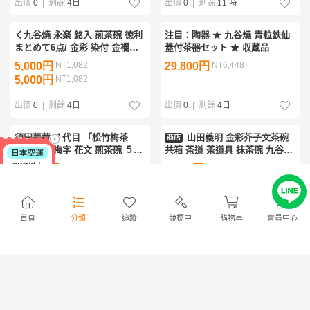
出價
0
|
剩餘
4日
出價
0
|
剩餘
11 時
く九谷焼 永楽 銘入 煎茶碗 徳利
注目：陶器 ★ 九谷焼 青粒鉄仙
まとめて6点/ 金彩 染付 金襴手
蓋付茶器セット ★ 収蔵品
茶器 煎茶道具 酒器 陶磁器 古 煎
5,000円
NT1,082
29,800円
NT6,448
茶器 赤絵 急須 茶托 茶碗 色絵
5,000円
NT1,082
ぐい呑み
出價
0
|
剩餘
4日
出價
0
|
剩餘
4日
須田菁華 ４代目 「松竹梅茶
山田義明 金彩芥子文茶碗
商店
碗」 松竹梅字 花文 煎茶碗 ５客
共箱 茶道 茶道具 抹茶碗 九谷焼
揃 共箱 九谷焼 煎茶道具 茶道具
日本工芸会正会員 日本伝統工芸
14,800円
NT3,202
3,300円
NT714
b-67b3850-cj
展 師：武腰泰山
出價
0
|
剩餘
10 時
出價
0
|
剩餘
1日
首頁
分類
追蹤
競標中
購物車
會員中心
[ギャラ藤]九谷万象 造/桃
九谷焼！ 金山 ☆白粒鉄仙抹茶
商店
絵茶碗/共箱/B-1520 (検索)骨董/
碗☆ K7-807 新品 木箱 茶道具
鉢/茶道具/煎茶道具/煎茶碗/抹茶
茶器 湯呑 湯飲 ゆのみ ギフト
4,510円
NT975
16,800円
NT3,635
碗/割烹/和食/料亭/懐石
22,000円
NT4,760
出價
0
|
剩餘
3日
出價
0
|
剩餘
12 時