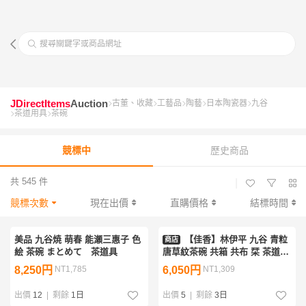
搜尋關鍵字或商品網址
JDirectItems
Auction
古董、收藏
工藝品
陶藝
日本陶瓷器
九谷
茶道用具
茶碗
競標中
歷史商品
共 545 件
|
競標次數
現在出價
直購價格
結標時間
美品 九谷焼 萌春 能瀬三惠子 色
【佳香】林伊平 九谷 青粒
商店
絵 茶碗 まとめて 茶道具
唐草紋茶碗 共箱 共布 栞 茶道具
本物保証
8,250円
NT1,785
6,050円
NT1,309
出價
12
|
剩餘
1日
出價
5
|
剩餘
3日