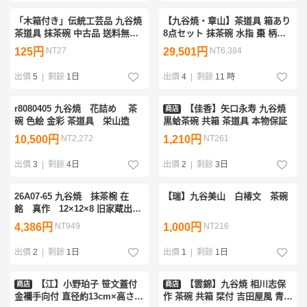
「木箱付き」伝統工芸品 九谷焼
【九谷焼・章山】茶道具 箱あり
茶道具 抹茶碗 中古品 送料無料
8点セット 抹茶碗 水指 棗 柄杓
1円〜【227-22.NT】
茶筅 蓋置 建水 香合 中古品
125円
NT27
29,501円
NT6,384
出價
5
|
剩餘
1日
出價
4
|
剩餘
11 時
r8080405 九谷焼 花詰め 茶
【佳香】矢口永寿 九谷焼
商店
碗 色絵 金彩 茶道具 栄山造
黒蛤茶碗 共箱 茶道具 本物保証
10,500円
NT2,272
1,210円
NT261
出價
3
|
剩餘
4日
出價
2
|
剩餘
3日
26A07-65 九谷焼 抹茶椀 在
【瑞】九谷美山 白椿文 茶碗
銘 真作 12×12×8 旧家蔵出
し 椀 陶器
4,386円
NT949
1,000円
NT216
出價
2
|
剩餘
1日
出價
1
|
剩餘
1日
【江】小野珀子 笹文蓋付
【雲錦】九谷焼 相川志保
商店
商店
金襴手向付 直径約13cm×高さ
作 茶碗 共箱 栞付 吉田屋風 青九