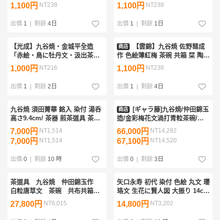
10cm 在銘 共箱 古美術品(小鉢
谷 意匠 色絵 万年青文 抹茶碗 茶
1,100円
NT238
1,100円
NT238
小椀懐石料理道具)BXZ2878
道具 骨董0725-106S3
PTDBgnal JTLBJwdqb
出價
1
|
剩餘
4日
出價
1
|
剩餘
1日
【光成】九谷焼・金城平全造
【雲錦】九谷焼 佐野彗成
商店
「赤絵・鳥に牡丹文・汲出茶碗5
作 色絵薄紅梅 茶碗 共箱 栞 陶房
客」1客傷・4客取り・共箱
佐野 抹茶碗 抹茶茶碗 茶道具 骨
1,000円
NT216
1,100円
NT238
董品0725-133S02
出價
1
|
剩餘
2日
出價
1
|
剩餘
4日
九谷焼 須田菁華 銘入 染付 湯呑
[ギャラ藤]九谷焼/仲田錦玉
商店
高さ9.4cm/ 茶器 煎茶道具 茶碗
造/金彩梅花文渦打青粒茶碗/共
陶磁器 陶器 酒器 呉須 色絵 煎茶
箱/G-1190 (検索)骨董/中田錦玉/
7,000円
NT1,514
66,000円
NT14,282
器 急須 ぐい呑み 美術品 骨董品
鉢/茶道具/煎茶碗/抹茶碗/割烹/和
7,000円
NT1,514
67,100円
NT14,520
古
食/料亭/懐石
出價
0
|
剩餘
10 時
出價
0
|
剩餘
3日
茶道具 九谷焼 仲田錦玉作
矢口永寿 初代 染付 色絵 丸文 瓔
白粒唐草文 茶碗 共布共箱
珞文 生花に賢人図 大振り 14cm
MAXP
茶碗 深鉢 清々軒 九谷焼 b-
27,800円
NT6,015
14,800円
NT3,202
59(60)a3496-ct