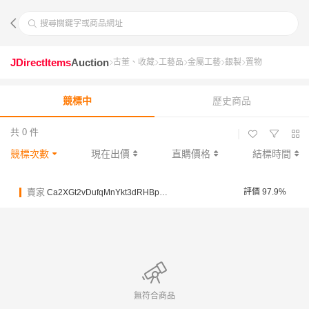
搜尋關鍵字或商品網址
JDirectItems
Auction
古董、收藏
工藝品
金屬工藝
銀製
置物
競標中
歷史商品
共 0 件
|
競標次數
現在出價
直購價格
結標時間
賣家
評價 97.9%
Ca2XGt2vDufqMnYkt3dRHBpstFyHZ
無符合商品