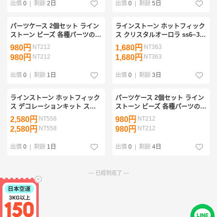
出價
0
|
剩餘
2日
出價
0
|
剩餘
5日
パーツケース 2個セット ライン
ラインストーン ホットフィック
ストーン ビーズ 各種パーツの
ス クリスタルオーロラ ss6~30
分別保管 ネイルパーツケー
2184個 Hotfix ケース付 ハンド
980円
NT212
1,680円
NT363
ス 送料無料
メイド キラキラ 素材 ▼送
980円
NT212
1,680円
NT363
料無料▼
出價
0
|
剩餘
1日
出價
0
|
剩餘
3日
ラインストーン ホットフィック
パーツケース 2個セット ライン
ス デコレーションキット スト
ストーン ビーズ 各種パーツの
ーン 1800個 hotfix ラインスト
分別保管 ★送料無料★
2,580円
NT558
980円
NT212
ーン デコペン ハンドメイド ★
2,580円
NT558
980円
NT212
送料無料★
出價
0
|
剩餘
1日
出價
0
|
剩餘
4日
— 已經到底了 —