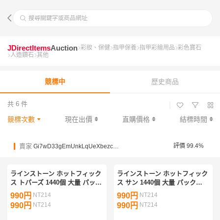
搜尋關鍵字或商品網址
JDirectItems
Auction
彩妝、保健
指甲保養
指甲彩繪用品
彩色寶石
人造鑽石
其他
競標中
歷史商品
共 6 件
|
競標次數
現在出價
直購價格
結標時間
賣家
評價 99.4%
Gi7wD33gEmUnkLqUeXbezc22mvzYz
ラインストーン ホットフィック
ラインストーン ホットフィック
ス トパーズ 1440個 大量 パック
ス サン 1440個 大量 パック
Hotfix ラインストーン
Hotfix ラインストーン
990円
NT214
990円
NT214
990円
NT214
990円
NT214