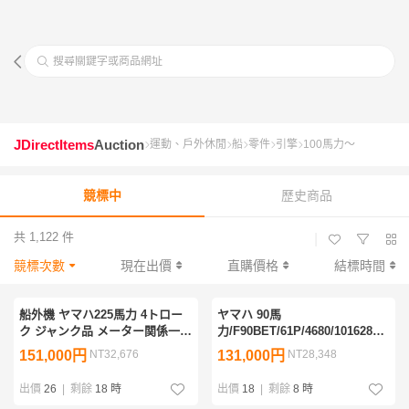
搜尋關鍵字或商品網址
JDirectItems
Auction
運動、戶外休閒
船
零件
引擎
100馬力～
競標中
歷史商品
共 1,122 件
|
競標次數
現在出價
直購價格
結標時間
船外機 ヤマハ225馬力 4トロー
ヤマハ 90馬
ク ジャンク品 メーター関係一
力/F90BET/61P/4680/1016287/X/20
式
年モデル
151,000円
NT32,676
131,000円
NT28,348
出價
26
|
剩餘
18 時
出價
18
|
剩餘
8 時