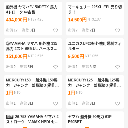
船外機 ヤマハF-150DETX 馬力
マーキュリー 225XL EFI 売り切
4トローク 中古品
り ！
404,000円
NT87,425
14,500円
NT3,137
出價
17
|
剩餘
3日
出價
7
|
剩餘
2日
②YAMAHA ヤマハ 船外機 115
ユニカスUF20船外機用燃料フィ
馬力 2スト 6E5-UL ハーネス
ルター
類・メーター各種・リモコン・
151,000円
NT32,676
9,500円
NT2,055
タンク付属
出價
2
|
剩餘
5日
出價
1
|
剩餘
8 時
MERCURY150 船外機 150馬
MERCURY125 船外機 125馬
力 ジャンク 部品取り(動作未
力 ジャンク 部品取り(動作未
確認)
確認)
1円
NT0
1円
NT0
出價
1
|
剩餘
3日
出價
1
|
剩餘
3日
26-758 YAMAHA ヤマハ 2
ヤマハ 船外機 90馬力 61P
商店
ストローク V-MAX HPDI セレ
F90BET
クション2 250馬力船外機 環境