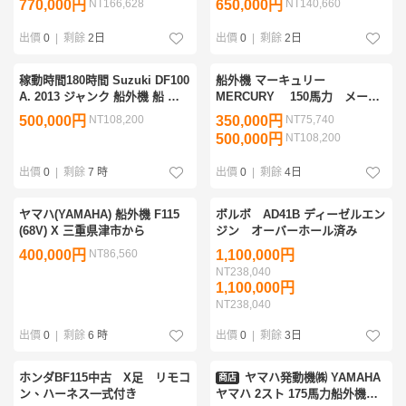
770,000円
NT166,628
650,000円
NT140,660
対策エンジン 実働品 L足 ペラ付
き 琵琶湖OK
出價
0
|
剩餘
2日
出價
0
|
剩餘
2日
稼動時間180時間 Suzuki DF100
船外機 マーキュリー
A. 2013 ジャンク 船外機 船 エ
MERCURY 150馬力 メータ
ンジン 100馬力 鳥取県境港市 ス
ー ケーブル付き 全国発送
500,000円
NT108,200
350,000円
NT75,740
ズキ トランサムX
可！
500,000円
NT108,200
出價
0
|
剩餘
7 時
出價
0
|
剩餘
4日
ヤマハ(YAMAHA) 船外機 F115
ボルボ AD41B ディーゼルエン
(68V) X 三重県津市から
ジン オーバーホール済み
400,000円
NT86,560
1,100,000円
NT238,040
1,100,000円
NT238,040
出價
0
|
剩餘
6 時
出價
0
|
剩餘
3日
ホンダBF115中古 X足 リモコ
ヤマハ発動機㈱ YAMAHA
商店
ン、ハーネス一式付き
ヤマハ 2スト 175馬力船外機用