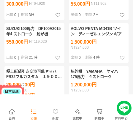
パワートリム チルトモーター
300,000円
NT64,920
55,000円
NT11,902
6H1-13 3K-1264 27-761
出價
0
|
剩餘
3日
出價
0
|
剩餘
2日
SUZUKI100馬力 DF100A2015
VOLVO PENTA MD41B ツイ
年4 ストローク 船が機
ン ディーゼルエンジン ギアド
ライブ付属 実働品 メンテナ
550,000円
NT119,020
1,500,000円
ンス・点検済み
NT324,600
出價
0
|
剩餘
21 時
出價
0
|
剩餘
4 時
極上艇値引き交渉可能ヤマハ
船外機 YAMAHA ヤマハ
FR32フルカスタム １９００時
175馬力 ４ストローク
間 D6435エンジン ４３５馬
29,000,000円
1,200,000円
力ツナタワーシーデッキ シャフ
NT6,275,600
NT259,680
ト船 YAMAHA GPS魚探
29,000,000円
NT6,275,600
出價
0
|
剩餘
2 時
出價
0
|
剩餘
3日
首頁
分類
追蹤
競標中
購物車
會員中心
ヤマハ 115馬力 中古船外機
コマツ マリン ディーゼル
商店
115CET (6E5) 2スト UL足 プロ
エンジン 6M170AP-5 連続定格