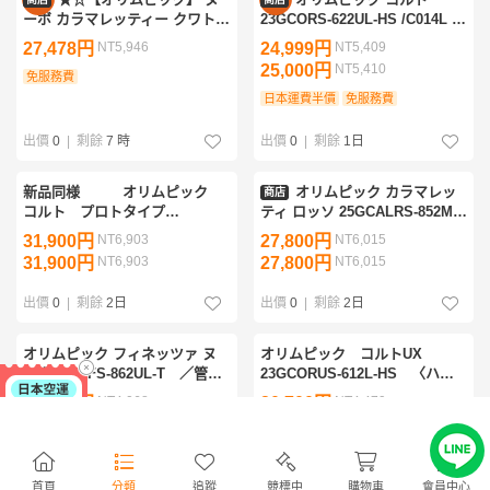
優惠
優惠
ーボ カラマレッティー クワト
23GCORS-622UL-HS /C014L 極
ロ ロッソ GNCQRS-862M-T
上品 アジ 鯵 アジング メバリン
27,478円
NT5,946
24,999円
NT5,409
OLYMPIC NUOVO
グ ライトゲーム アジングロッ
25,000円
NT5,410
CALAMARETTI Quattro
免服務費
ド
K_176★☆v48605
日本運費半價
免服務費
出價
0
|
剩餘
7 時
出價
0
|
剩餘
1日
新品同様 オリムピック
オリムピック カラマレッ
商店
コルト プロトタイプ
ティ ロッソ 25GCALRS-852M
23GCORPS-612L-T
スピニングロッド 2ピース
31,900円
NT6,903
27,800円
NT6,015
OLYMPIC Calamaretti エギング
31,900円
NT6,903
27,800円
NT6,015
アオリイカ コウイカ 等
出價
0
|
剩餘
2日
出價
0
|
剩餘
2日
オリムピック フィネッツァ ヌ
オリムピック コルトUX
ーボ GONFS-862UL-T ／管理
23GCORUS-612L-HS 〈ハー
AW2846／38
ドソリッドティップ〉 2026年
18,800円
NT4,068
20,700円
NT4,479
生産品 送料無料
18,800円
NT4,068
出價
0
|
剩餘
5日
出價
0
|
剩餘
6日
首頁
分類
追蹤
競標中
購物車
會員中心