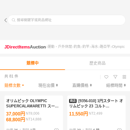
搜尋關鍵字或商品網址
JDirectItems
Auction
運動、戶外休閒
釣魚
釣竿
海水
路亞竿
Olympic
競標中
歷史商品
共 81 件
|
競標次數
現在出價
直購價格
結標時間
オリムピック OLYMPIC
[9356-010] 1円スタート オ
商店
SUPERCALAMARETTI スーパ
リムピック 23 コルト
ーカラマレッティー GSCS-
23GCORS-622UL-HS ハードソ
37,000円
NT8,006
11,550円
NT2,499
852M 日本製 美品♪グラファイ
リッドティップ 【中古・未使用
68,800円
NT14,888
トリーダー エギング カラマレ
品】 OLYMPIC アジングロッド
ッティ