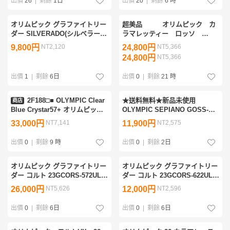
出價
26
|
剩餘
1日
出價
20
|
剩餘
6 時
オリムピック グラファイトリー
超美品 オリムピック カ
ダー SILVERADO(シルベラー
ラマレッティー ロッソ
ド）GSIS-742LML-HS・GSIC-
25GCALRS-852M
9,800円
NT2,120
24,800円
NT5,366
762ML(チヌ クロダイルアーロ
24,800円
NT5,366
ッド）中古品２本セット
出價
1
|
剩餘
6日
出價
0
|
剩餘
21 時
2F188□■ OLYMPIC Clear
★送料無料★新品未使用
商店
Blue Crystar57+ オリムピック
OLYMPIC SEPIANO GOSS-
クリアブルー クリスター57+
802M／オリムピック セピアー
33,000円
NT7,141
11,900円
NT2,575
■□【ニューポーン】
ノ GOSS-802M エギングロッド
出價
0
|
剩餘
9 時
出價
0
|
剩餘
2日
オリムピック グラファイトリー
オリムピック グラファイトリー
ダー コルト 23GCORS-572UL-
ダー コルト 23GCORS-622UL-
TS Ti-SOLID 2ピース スピニン
HS 穂先補修品 2ピース スピニ
26,000円
NT5,626
12,000円
NT2,596
グモデル チタンソリッドティッ
ングモデル
プ アジング
出價
0
|
剩餘
6日
出價
0
|
剩餘
6日