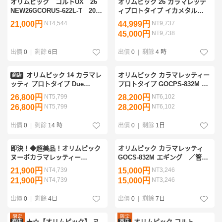
オリムピック コルトUX 26
オリムピック 26 カラマレッテ
NEW26GCORUS-622L-T 2026
ィプロトタイプ イカメタル
年新商品 送料無料
582MH TS
21,000円
NT4,544
44,999円
NT9,737
45,000円
NT9,738
出價
0
|
剩餘
6日
出價
0
|
剩餘
4 時
オリムピック 14 カラマレ
オリムピック カラマレッティー
商店
ッティ プロトタイプ Due
プロトタイプ GOCPS-832M エ
GOCPDS-862M-T OLYMPIC
ギング ／管理AW1986／37
26,800円
NT5,799
28,200円
NT6,102
Calamaretti スピニングロッド 2
26,800円
NT5,799
28,200円
NT6,102
ピース エギング アオリイカ
出價
0
|
剩餘
14 時
出價
0
|
剩餘
1日
即決！◆超美品！オリムピック
オリムピック カラマレッティ
ヌーボカラマレッティー
GOCS-832M エギング ／管理
GCROC-652ML-S◆
AW2902／38
21,900円
NT4,739
15,000円
NT3,246
21,900円
NT4,739
15,000円
NT3,246
出價
0
|
剩餘
4日
出價
0
|
剩餘
7日
限定
限定
★☆【オリムピック】 ヌ
オリムピック コルト
商店
商店