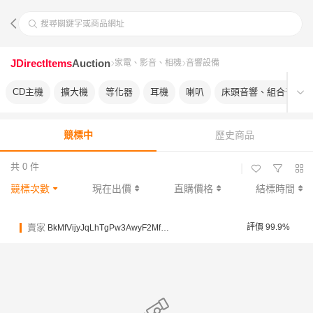
搜尋關鍵字或商品網址
JDirectItems
Auction
家電、影音、相機
音響設備
CD主機
擴大機
等化器
耳機
喇叭
床頭音響、組合音響
競標中
歷史商品
共 0 件
|
競標次數
現在出價
直購價格
結標時間
賣家
評價 99.9%
BkMfVijyJqLhTgPw3AwyF2MfRpfif