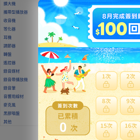
擴大機
攜帶型播放器
收音機
等化器
耳機
調節器
轉盤
遙控器
錄音媒材
錄音帶播放機
錄音筆
音響用線材
麥克風
黑膠唱盤
0
其他