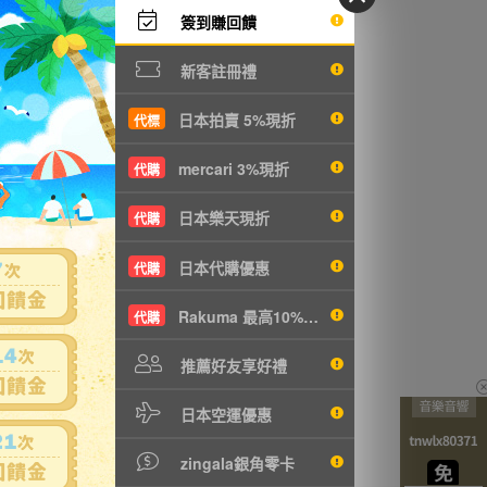
簽到賺回饋
1
沒有商品拍賣
新客註冊禮
日本拍賣 5%現折
代標
mercari 3%現折
代購
日本樂天現折
代購
日本代購優惠
代購
Rakuma 最高10%現折
代購
推薦好友享好禮
日本空運優惠
zingala銀角零卡