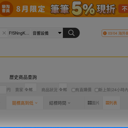
03/04
海外
歷史商品查詢
円
賣家
商品狀況
有直購價
新上架(24小時內
競標高到低
結標時間
圖片
列表