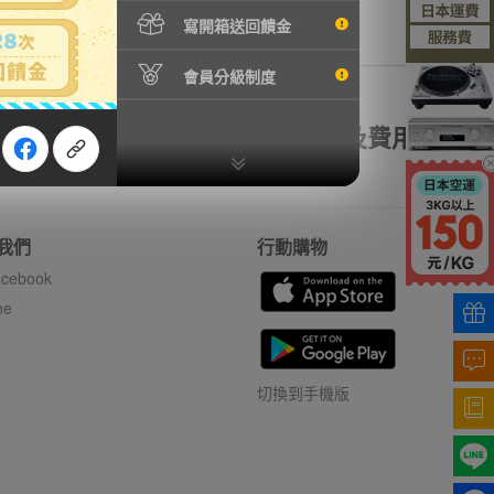
寫開箱送回饋金
會員分級制度
額理賠
全透明資訊及費用
我們
行動購物
cebook
ne
切換到手機版