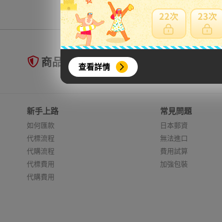
商品未到貨全額理賠
查看詳情
新手上路
常見問題
如何匯款
日本郵資
代標流程
無法進口
代購流程
費用試算
代標費用
加強包裝
代購費用