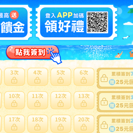
賣家
FfSNngKchguEzhtyABHz3BN6wMqE
0~0件 / 0件
跳至
頁