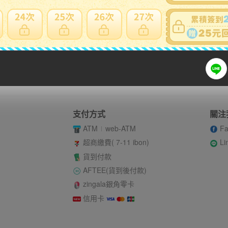
賣家寄錯全額處理
運送損壞全
支付方式
關注
ATM
web-ATM
Fa
Li
超商繳費( 7-11 ibon)
貨到付款
AFTEE(貨到後付款)
zingala銀角零卡
信用卡