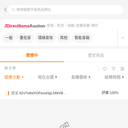
搜尋關鍵字或商品網址
JDirectItems
Auction
家電、影音、相機
音響設備
喇叭
一般
重低音
環繞音效
其他
智能音箱
競標中
歷史商品
共 0 件
|
競標次數
現在出價
直購價格
結標時間
賣家
評價 100%
82vTn8wVGFeusHgLh6kVBWwpSrA7u