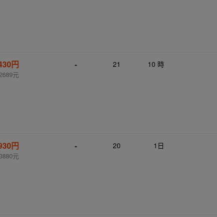
,430円
-
21
10 時
2689元
,930円
-
20
1日
3880元