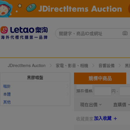
JDirectItems Auction
家電、影音、相機
音響設備
黑
黑膠唱盤
競標中商品
唱針
円 -
本體
其他
現在出價
直購價
加入收藏
收藏賣家