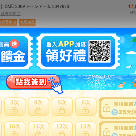
17
】SME 3009 トーンアーム 3347673
NT
多此賣家商品
本運費半價
免服務費
13
】audio technica AT33E カートリッジ オーディオテクニ
3347087
NT
多此賣家商品
本運費半價
免服務費
22
】SME 3009 トーンアーム 3347686
NT
多此賣家商品
本運費半價
免服務費