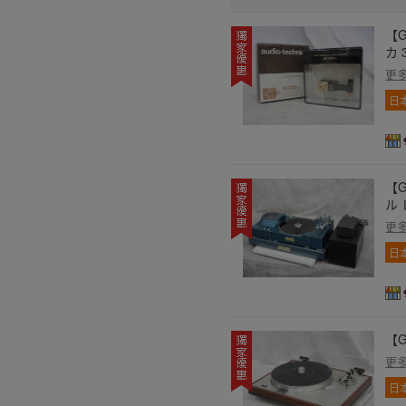
【G
カ 
更
日
【G
ル 
更
日
【G
更
日