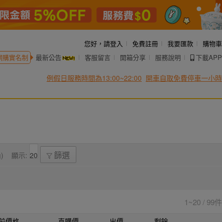
您好，
請登入
免費註冊
我要匯款
購物車
網購實名制
最新公告
客服留言
開箱分享
服務說明
下載APP
例假日服務時間為13:00~22:00
開車自取免費停車一小時
)
顯示:
篩選
1~20 / 99件
前價格
直購價
出價
剩餘