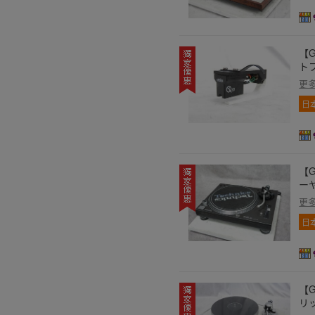
【G
トフ
更
日
【G
ーヤ
更
日
【G
リッ