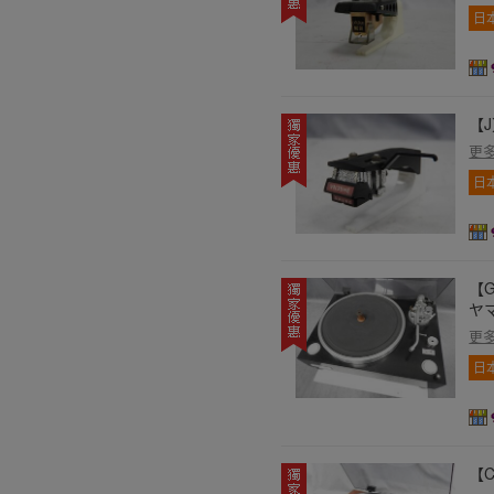
日
【J
更
日
【G
ヤマ
更
日
【C