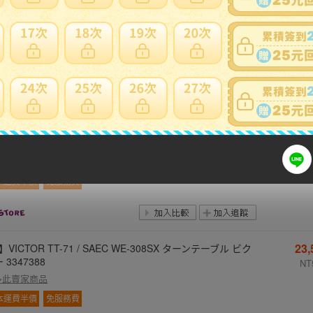
10
】DENON DP-7000 レコードプレーヤー デノン 3347077
NT
多此賣家商品
本運費半價
免服務費
66
】Technics SH-10B3 / SH-10E / SP-10MKII ターンテーブ
電源ユニット ターンテーブル テクニクス 3347811
NT1
多此賣家商品
本運費半價
免服務費
23
】VICTOR TT-71 / SAEC WE-308SX ターンテーブル ビク
 3347388
NT
多此賣家商品
本運費半價
免服務費