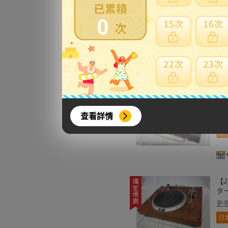
0
【G
更
日
【G
ル 
查看詳情
更
日
【J
ター
更
日