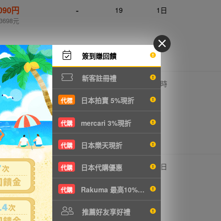
,090円
-
19
1日
3698元
簽到賺回饋
新客註冊禮
,684円
-
18
10 時
2961元
日本拍賣 5%現折
代標
mercari 3%現折
代購
日本樂天現折
代購
,660円
-
16
1日
日本代購優惠
代購
4903元
Rakuma 最高10%現折
代購
推薦好友享好禮