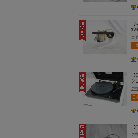
【G
33
更
日
【G
クニ
更
日
【G
更