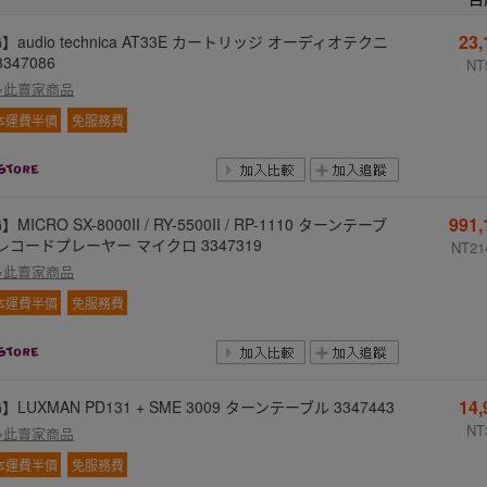
23
】audio technica AT33E カートリッジ オーディオテクニ
3347086
NT
多此賣家商品
本運費半價
免服務費
991
】MICRO SX-8000II / RY-5500II / RP-1110 ターンテーブ
レコードプレーヤー マイクロ 3347319
NT21
多此賣家商品
本運費半價
免服務費
14
】LUXMAN PD131 + SME 3009 ターンテーブル 3347443
NT
多此賣家商品
本運費半價
免服務費