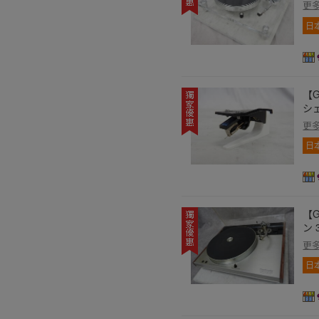
更
日
【G
シェ
更
日
【G
ン 
更
日