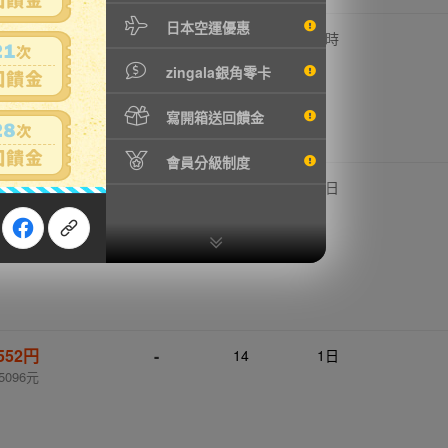
日本空運優惠
,340円
-
16
10 時
2237元
zingala銀角零卡
寫開箱送回饋金
會員分級制度
,001円
-
15
1日
4282元
,552円
-
14
1日
5096元