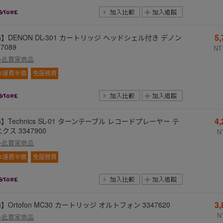
5
】DENON DL-301 カートリッジ ヘッドシェル付き デノン
47089
NT
多此賣家商品
本運費半價
免服務費
4
】Technics SL-01 ターンテーブル レコードプレーヤー テ
クス 3347900
N
多此賣家商品
本運費半價
免服務費
3
】Ortofon MC30 カートリッジ オルトフォン 3347620
N
多此賣家商品