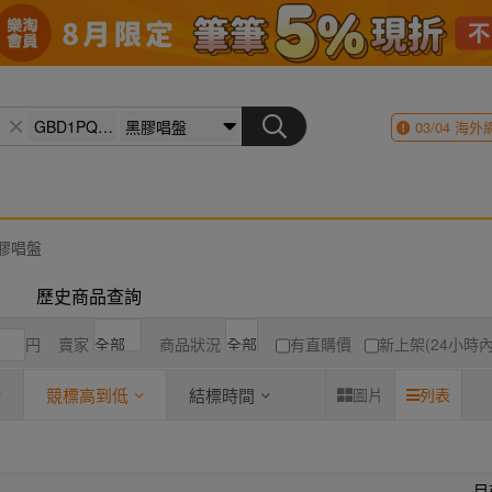
03/04
海外
膠唱盤
歷史商品查詢
円
賣家
商品狀況
有直購價
新上架(24小時內
競標高到低
結標時間
圖片
列表
目