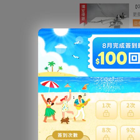
【G
更
日
【G
カ 
更
日
【G
更
日