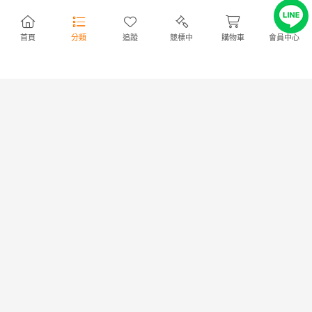
6S アイアンセット IR フレック
eks 5S アイアンセット IR フレ
スS
ックスR
50,946円
NT11,024
56,545円
NT12,236
首頁
分類
追蹤
競標中
購物車
會員中心
50,946円
NT11,024
56,545円
NT12,236
出價
0
|
剩餘
3日
出價
0
|
剩餘
4日
プロギア RS X MAX(2024)
キャロウェイ PARADYM
商店
商店
10.5° ドライバー DR フレック
MAX FAST 10.5° ドライバー
スSR
DR フレックスS
17,570円
NT3,802
13,981円
NT3,025
17,570円
NT3,802
13,981円
NT3,025
出價
0
|
剩餘
5日
出價
0
|
剩餘
5日
ブリヂストンスリーブ付き
テーラーメイド M2
商店
商店
(GR14系) 三菱ケミカル(レイヨ
TOUR(2017) 3W フェアウェイ
ン) ドライバー用 シャフト
ウッド FW フレックスその他
4,466円
NT966
13,066円
NT2,827
Diamana B60 フレックスS
4,466円
NT966
13,066円
NT2,827
出價
0
|
剩餘
23 時
出價
0
|
剩餘
1日
キャロウェイ ELYTE #5
コブラ KING
商店
商店