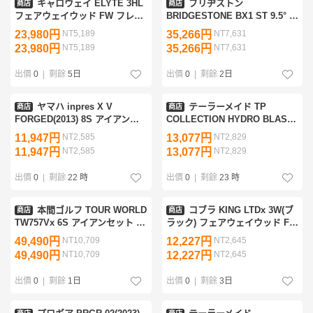
キャロウェイ ELYTE 3HL
ブリヂストン
商店
商店
フェアウェイウッド FW フレッ
BRIDGESTONE BX1 ST 9.5° ド
クスSR
ライバー DR フレックスS
23,980円
NT5,189
35,266円
NT7,631
23,980円
NT5,189
35,266円
NT7,631
出價
0
|
剩餘
5日
出價
0
|
剩餘
2日
ヤマハ inpres X V
テーラーメイド TP
商店
商店
FORGED(2013) 8S アイアンセ
COLLECTION HYDRO BLAST
ット IR フレックスS
SOTO 34インチ パター PT フレ
11,947円
NT2,585
13,077円
NT2,829
ックスその他
11,947円
NT2,585
13,077円
NT2,829
出價
0
|
剩餘
22 時
出價
0
|
剩餘
23 時
本間ゴルフ TOUR WORLD
コブラ KING LTDx 3W(ブ
商店
商店
TW757Vx 6S アイアンセット IR
ラック) フェアウェイウッド FW
フレックスS
フレックスR
49,490円
NT10,709
12,227円
NT2,645
49,490円
NT10,709
12,227円
NT2,645
出價
0
|
剩餘
1日
出價
0
|
剩餘
3日