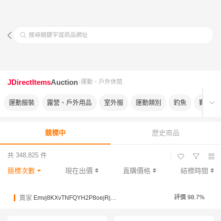
搜尋關鍵字或商品網址
JDirectItems
Auction
運動、戶外休閒
運動服裝
露營、戶外用品
室外服
運動類別
釣魚
賽馬
競標中
歷史商品
共 348,825 件
|
競標次數
現在出價
直購價格
結標時間
賣家
評價 98.7%
Emvj8KXvTNFQYH2P8oejRjPJBu82T