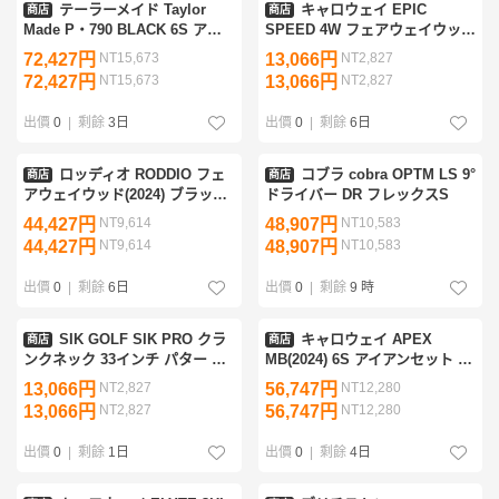
テーラーメイド Taylor
キャロウェイ EPIC
商店
商店
Made P・790 BLACK 6S アイ
SPEED 4W フェアウェイウッド
アンセット IR フレックスS
FW フレックスその他
72,427円
NT15,673
13,066円
NT2,827
72,427円
NT15,673
13,066円
NT2,827
出價
0
|
剩餘
3日
出價
0
|
剩餘
6日
ロッディオ RODDIO フェ
コブラ cobra OPTM LS 9°
商店
商店
アウェイウッド(2024) ブラック
ドライバー DR フレックスS
Spoon(ニュートラルソール) フ
44,427円
NT9,614
48,907円
NT10,583
ェアウェイウッド FW フレック
44,427円
NT9,614
48,907円
NT10,583
スその他
出價
0
|
剩餘
6日
出價
0
|
剩餘
9 時
SIK GOLF SIK PRO クラ
キャロウェイ APEX
商店
商店
ンクネック 33インチ パター PT
MB(2024) 6S アイアンセット IR
フレックスその他
フレックスS
13,066円
NT2,827
56,747円
NT12,280
13,066円
NT2,827
56,747円
NT12,280
出價
0
|
剩餘
1日
出價
0
|
剩餘
4日