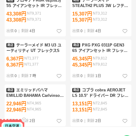
プロギア PRGR 02(2023)
テーラーメイド
商店
商店
5S アイアンセット IR フレック
STEALTH2 PLUS 3W レフティ
スS
USA フェアウェイウッド FW フ
43,308円
NT9,371
15,307円
NT3,312
レックスS
43,308円
NT9,371
15,307円
NT3,312
出價
0
|
剩餘
4日
出價
0
|
剩餘
4日
テーラーメイド M3 U3 ユ
PXG PXG 0311P GEN3
商店
商店
ーティリティ UT フレックスS
6S アイアンセット IR フレック
スその他
6,367円
NT1,377
45,345円
NT9,812
6,367円
NT1,377
45,345円
NT9,812
出價
0
|
剩餘
7 時
出價
0
|
剩餘
1日
エミリッドバハマ
コブラ cobra AEROJET
商店
商店
EMILLID BAHAMA Carlvinson
LS 10.5° ドライバー DR フレッ
CV8 1W ドライバー DR フレッ
クスS
22,946円
NT4,965
13,151円
NT2,845
クスS
22,946円
NT4,965
13,151円
NT2,845
出價
0
|
剩餘
2日
出價
0
|
剩餘
2日
ヤマハ RMX VD/R(2024)
ダンロップ XXIO(2024)
商店
商店