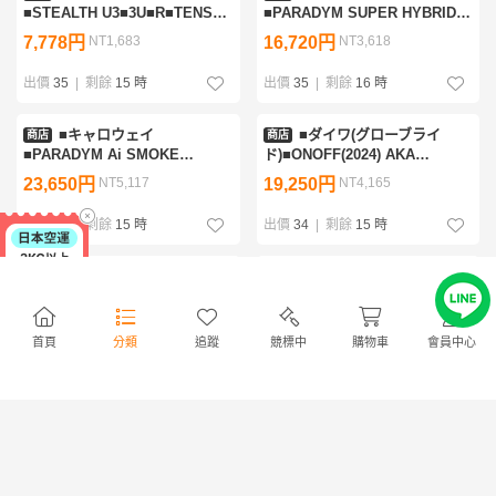
■STEALTH U3■3U■R■TENSEI
■PARADYM SUPER HYBRID
RED TM60(STEALTH UT)■中古
21°■UT■S■VENTUS TR 5 for
7,778円
NT1,683
16,720円
NT3,618
■1円～
CW(PARADYM UT)■中古■1円～
出價
35
|
剩餘
15 時
出價
35
|
剩餘
16 時
■キャロウェイ
■ダイワ(グローブライ
商店
商店
■PARADYM Ai SMOKE
ド)■ONOFF(2024) AKA
U4■4U■S■TENSEI 50 for
10.5°■1W■R■SMOOTH KICK
23,650円
NT5,117
19,250円
NT4,165
CW(Ai SMOKE UT)■中古■1円
MP-524D■中古■1円～
～
出價
35
|
剩餘
15 時
出價
34
|
剩餘
15 時
■テーラーメイド■Qi10
■ダンロップ■XXIO(2024)
商店
商店
10.5°■1w■SR■Diamana BLUE
10.5°■1W■S■XXIO
TM50(Qi10 DR)■中古■1円～
MP1300(DR)■中古■1円～
12,375円
NT2,677
6,325円
NT1,368
首頁
分類
追蹤
競標中
購物車
會員中心
出價
33
|
剩餘
15 時
出價
33
|
剩餘
15 時
■テーラーメイド■Qi10
■テーラーメイド
商店
商店
5W■5W■SR■Diamana BLUE
■STEALTH U4■4U■S■TENSEI
TM50(Qi10 FW)■中古■1円～
RED TM60(STEALTH UT)■中古
11,055円
NT2,392
6,325円
NT1,368
■1円～