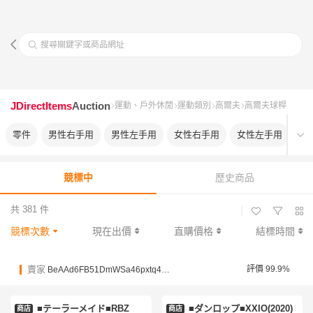
搜尋關鍵字或商品網址
JDirectItems
Auction
運動、戶外休閒
運動類別
高爾夫
高爾夫球桿
零件
男性右手用
男性左手用
女性右手用
女性左手用
兒
競標中
歷史商品
共 381 件
|
競標次數
現在出價
直購價格
結標時間
賣家
評價 99.9%
BeAAd6FB51DmWSa46pxtq4zyYPNDT
■テーラーメイド■RBZ
■ダンロップ■XXIO(2020)
商店
商店