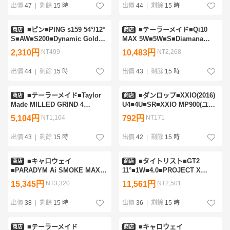
出價
47
|
剩餘
15 時
出價
44
|
剩餘
15 時
■ピン■PING s159 54°/12°
■テーラーメイド■Qi10
商店
商店
S■AW■S200■Dynamic Gold
MAX 5W■5W■S■Diamana
EX TOUR ISSUE■中古■1円～
BLUE TM50(Qi10 FW)■中古■1
2,310円
NT499
10,483円
NT2,268
円～
出價
44
|
剩餘
15 時
出價
43
|
剩餘
15 時
■テーラーメイド■Taylor
■ダンロップ■XXIO(2016)
商店
商店
Made MILLED GRIND 4
U4■4U■SR■XXIO MP900(ユー
58°/11°■SW■S200■Dynamic
ティリティ)■中古■1円～
5,104円
NT1,104
792円
NT171
Gold EX TOUR ISSUE■中古■1
円～
出價
43
|
剩餘
15 時
出價
42
|
剩餘
15 時
■キャロウェイ
■タイトリスト■GT2
商店
商店
■PARADYM Ai SMOKE MAX
11°■1W■4.0■PROJECT X
5W■5W■S■SPEEDER NX
DENALI RED 40■訳有中古■1円
15,345円
NT3,320
11,561円
NT2,501
BLACK 50■中古■1円～
～
出價
38
|
剩餘
15 時
出價
36
|
剩餘
15 時
■テーラーメイド
■キャロウェイ
商店
商店