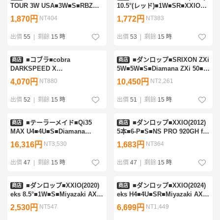
TOUR 3W USA■3W■S■RBZ
10.5°(レッド)■1W■SR■XXIO
MATRIX XCON-7■中古■1円～
MP1100(DR) レッド■中古■1円
1,870円
NT404
1,772円
NT383
～
出價
55
|
剩餘
15 時
出價
53
|
剩餘
15 時
■コブラ■cobra
■ダンロップ■SRIXON ZXi
商店
商店
DARKSPEED X
5W■5W■S■Diamana ZXi 50■中
9°■1W■S■SPEEDER NX for
古■1円～
4,070円
NT880
10,450円
NT2,261
Cobra■未使用品■1円～
出價
52
|
剩餘
15 時
出價
51
|
剩餘
15 時
■テーラーメイド■Qi35
■ダンロップ■XXIO(2012)
商店
商店
MAX U4■4U■S■Diamana
5本■6-P■S■NS PRO 920GH for
BLUE TM60(Qi35 UT)■中古■1
XXIO■中古■1円～
16,316円
NT3,530
1,683円
NT364
円～
出價
47
|
剩餘
15 時
出價
47
|
剩餘
15 時
■ダンロップ■XXIO(2020)
■ダンロップ■XXIO(2024)
商店
商店
eks 8.5°■1W■S■Miyazaki AX-
eks H4■4U■SR■Miyazaki AX-
1(DR)■中古■1円～
3(HB)■中古■1円～
2,530円
NT547
6,699円
NT1,449