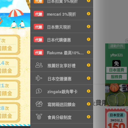
日本拍賣 5%現折
代標
n
沒有商品拍賣
mercari 3%現折
代購
日本樂天現折
代購
日本代購優惠
代購
Rakuma 最高10%現折
代購
推薦好友享好禮
日本空運優惠
zingala銀角零卡
額理賠
全透明資訊及費用
寫開箱送回饋金
會員分級制度