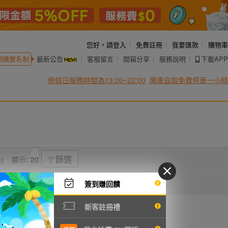
您好，
請登入
免費註冊
我要匯款
購物車
網購實名制
最新公告
客服留言
開箱分享
服務說明
下載APP
例假日服務時間為13:00~22:00
開車自取免費停車一小時
)
顯示:
篩選
簽到賺回饋
新客註冊禮