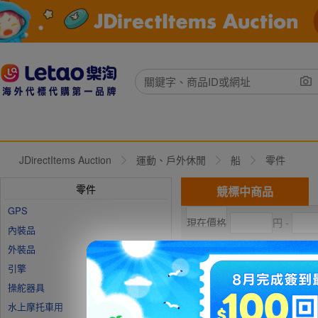
JDirectItems Auction
運動、戶外休閒
船
零件
零件
競標中商品
GPS
円 -
內裝品
外裝品
現在出價
直購價
引擎
操舵器具
水上摩托車用