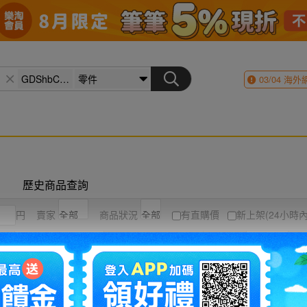
03/04
海外
歷史商品查詢
円
賣家
商品狀況
有直購價
新上架(24小時內
競標高到低
結標時間
圖片
列表