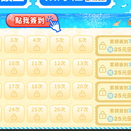
賣家
GDShbCsuNvH1uHrA7XeYJUFB3FC9
0~0件 / 0件
跳至
頁
賣家寄錯全額處理
運送損壞全