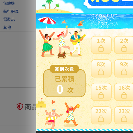
無線機
航行器具
電裝品
其他
0
商品未到貨全額理賠