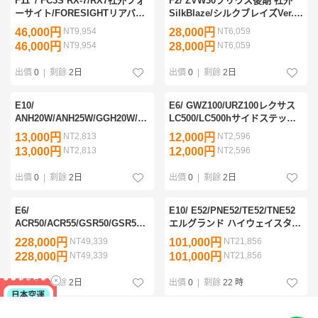
F11”/ FC3S RX-7/RX7社外フォ
F2/ ZVW30プリウス後期 社外
ーサイト/FORESIGHTリアバン
SilkBlaze/シルクブレイズVer.2
パーFRP
フロントバンパーFRP
46,000円
NT9,954
28,000円
NT6,059
46,000円
NT9,954
28,000円
NT6,059
出價
0
|
剩餘
2日
出價
0
|
剩餘
2日
E10/
E6/ GWZ100/URZ100レクサス
ANH20W/ANH25W/GGH20W/GGH25W
LC500/LC500hサイドステップ
アルファード純正モデリスタ フ
右 モデリスタ サイドステップ
13,000円
NT2,813
12,000円
NT2,596
ロントグリル/ボンネットモール
付75853-11020/D2611-62910
13,000円
NT2,813
12,000円
NT2,596
228
出價
0
|
剩餘
2日
出價
0
|
剩餘
2日
E6/
E10/ E52/PNE52/TE52/TNE52
ACR50/ACR55/GSR50/GSR55
エルグランド ハイウェイスター
エスティマ アエラス3型 後期 純
後期 純正フロントバンパー オ
228,000円
NT49,339
101,000円
NT21,856
正フロントバンパー モデリスタ
プション/OPスポイラー付62022
228,000円
NT49,339
101,000円
NT21,856
スポイラー付52119-28G00/383
3GP0H/K6010-3GP
出價
0
|
剩餘
2日
出價
0
|
剩餘
22 時
E6/
F7/ ZWR80/ZRR80/ZRR85ヴォ