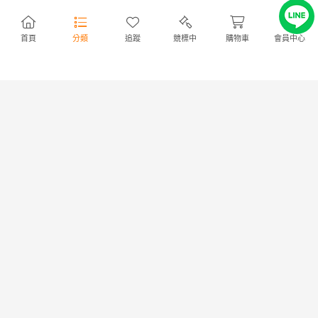
AWS210/AWS211/GRS210/GRS211/GRS214
クシー/ノア/エスクァイア純正
クラウン マジェスタ純正リアバ
リアバンパー52159-28620
158,000円
NT34,191
12,000円
NT2,596
ンパー モデリスタ スポイラー
首頁
分類
追蹤
競標中
購物車
會員中心
158,000円
NT34,191
12,000円
NT2,596
付52159-30640/413
出價
0
|
剩餘
2日
出價
0
|
剩餘
22 時
F7/ ZRR80G/ZRR85G/ZWR80W
F8/ ZC6 BRZ純正フロントバン
ノアG/X純正フロントバンパー
パー STIスポイラー付
モデリスタ Ver2スポイラー付
57704CA020/ST96020AS000
89,000円
NT19,259
53,000円
NT11,469
52119-28G70/433
89,000円
NT19,259
53,000円
NT11,469
出價
0
|
剩餘
2日
出價
0
|
剩餘
2日
F8/ LA600S/LA610Sタント カ
F11”/ C26セレナ ハイウェイス
スタム純正フロントバンパー
ター後期 純正フロントバンパー
52119-B2D30
エムズスピード/M'z SPEEDフ
54,000円
NT11,685
75,000円
NT16,230
ロントスポイラー/フロントグリ
54,000円
NT11,685
75,000円
NT16,230
ル付62022 3GS0H
出價
0
|
剩餘
22 時
出價
0
|
剩餘
2日
E6/ RPS13 180SX中期 純正フ
E6/ KY51/Y51/KNY51フーガ エ