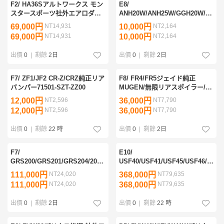
F2/ HA36Sアルトワークス モン
E8/
スタースポーツ社外エアロダイ
ANH20W/ANH25W/GGH20W/GGH
ナミクス フロントバンパーFRP
ヴェルファイア/アルファード社
69,000円
NT14,931
10,000円
NT2,164
外リアスポイラーFRP
69,000円
NT14,931
10,000円
NT2,164
出價
0
|
剩餘
2日
出價
0
|
剩餘
2日
F7/ ZF1/JF2 CR-Z/CRZ純正リア
F8/ FR4/FR5ジェイド純正
バンパー71501-SZT-ZZ00
MUGEN/無限リアスポイラー/リ
アアンダースポイラー84111-
12,000円
NT2,596
36,000円
NT7,790
XMS-A000/84111-XMS-B000
12,000円
NT2,596
36,000円
NT7,790
出價
0
|
剩餘
22 時
出價
0
|
剩餘
2日
F7/
E10/
GRS200/GRS201/GRS204/200
USF40/USF41/USF45/USF46/UVF4
系クラウン アスリート後期 純
レクサスLS/LS460後期 純正リ
111,000円
NT24,020
368,000円
NT79,635
正モデリスタ フロントスポイラ
アバンパー モデリスタ スポイ
111,000円
NT24,020
368,000円
NT79,635
ー313
ラー付52159-50200/D2641-
39610
出價
0
|
剩餘
2日
出價
0
|
剩餘
22 時