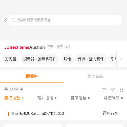
搜尋關鍵字或商品網址
JDirectItems
Auction
汽車、機車
零件
方向盤
消音器、排氣系零件
其他
外裝、空力套件
引擎渦輪
競標中
歷史商品
共 2,694 件
|
競標次數
現在出價
直購價格
結標時間
賣家
評價 99%
3p4MUKqkLafydXcTD2gJj1ScUCPPh