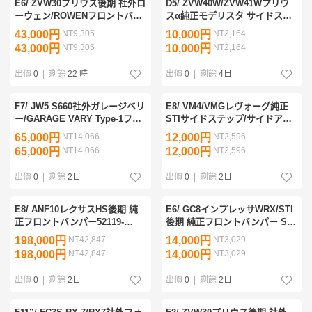
E6/ ZVW30プリウス後期 社外ロ
D5/ ZVW40W/ZVW41Wプリウ
ーウェン/ROWENフロントバン
スα純正モデリスタ サイドステ
パーFRP
ップ右D2611-34210
43,000円
NT9,305
10,000円
NT2,164
43,000円
NT9,305
10,000円
NT2,164
出價
0
|
剩餘
22 時
出價
0
|
剩餘
4日
F7/ JW5 S660社外ガレージベリ
E8/ VM4/VMGレヴォーグ純正
ー/GARAGE VARY Type-1フロ
STIサイドステップ/サイドアン
ントバンパーFRP
ダースポイラー/サイドスポイラ
65,000円
NT14,066
12,000円
NT2,596
ー左
65,000円
NT14,066
12,000円
NT2,596
SG517VA110/ST96030VV030
出價
0
|
剩餘
2日
出價
0
|
剩餘
2日
E8/ ANF10レクサスHS後期 純
E6/ GC8インプレッサWRX/STI
正フロントバンパー52119-
後期 純正フロントバンパー STI
75280
フォグカバー左付
198,000円
NT42,847
14,000円
NT3,029
198,000円
NT42,847
14,000円
NT3,029
出價
0
|
剩餘
2日
出價
0
|
剩餘
2日